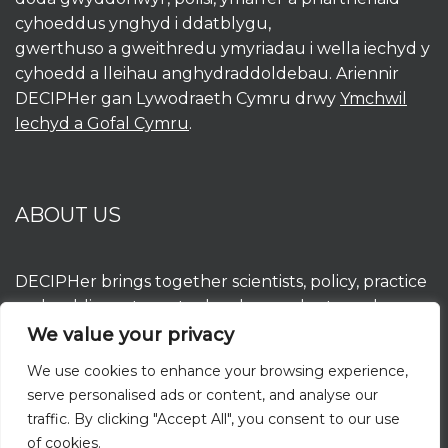
cyhoeddus ynghyd i ddatblygu,
gwerthuso a gweithredu ymyriadau i wella iechyd y
cyhoedd a lleihau anghydraddoldebau. Ariennir
DECIPHer gan Lywodraeth Cymru drwy
Ymchwil
Iechyd a Gofal Cymru
.
ABOUT US
DECIPHer brings together scientists, policy, practice
and public partners to develop, evaluate and
implement interventions to improve population
We value your privacy
health and reduce inequalities. DECIPHer is funded
We use cookies to enhance your browsing experience,
by the Welsh Government through
Health and
serve personalised ads or content, and analyse our
Care Research Wales
.
traffic. By clicking "Accept All", you consent to our use
of cookies.