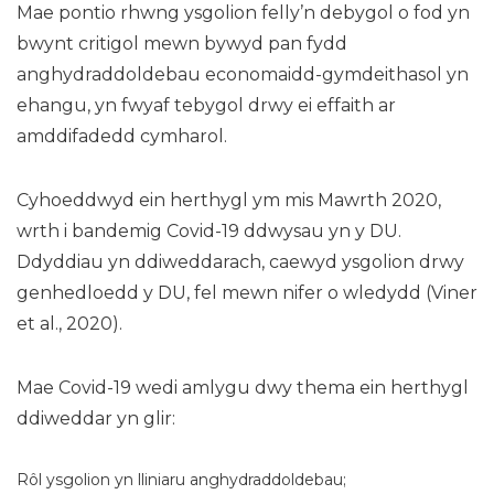
Mae pontio rhwng ysgolion felly’n debygol o fod yn
bwynt critigol mewn bywyd pan fydd
anghydraddoldebau economaidd-gymdeithasol yn
ehangu, yn fwyaf tebygol drwy ei effaith ar
amddifadedd cymharol.
Cyhoeddwyd ein herthygl ym mis Mawrth 2020,
wrth i bandemig Covid-19 ddwysau yn y DU.
Ddyddiau yn ddiweddarach, caewyd ysgolion drwy
genhedloedd y DU, fel mewn nifer o wledydd (Viner
et al., 2020).
Mae Covid-19 wedi amlygu dwy thema ein herthygl
ddiweddar yn glir:
Rôl ysgolion yn lliniaru anghydraddoldebau;