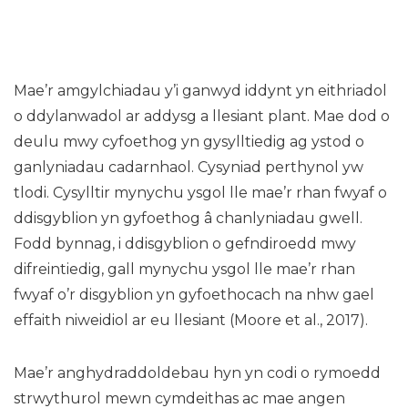
Mae’r amgylchiadau y’i ganwyd iddynt yn eithriadol
o ddylanwadol ar addysg a llesiant plant. Mae dod o
deulu mwy cyfoethog yn gysylltiedig ag ystod o
ganlyniadau cadarnhaol. Cysyniad perthynol yw
tlodi. Cysylltir mynychu ysgol lle mae’r rhan fwyaf o
ddisgyblion yn gyfoethog â chanlyniadau gwell.
Fodd bynnag, i ddisgyblion o gefndiroedd mwy
difreintiedig, gall mynychu ysgol lle mae’r rhan
fwyaf o’r disgyblion yn gyfoethocach na nhw gael
effaith niweidiol ar eu llesiant (Moore et al., 2017).
Mae’r anghydraddoldebau hyn yn codi o rymoedd
strwythurol mewn cymdeithas ac mae angen