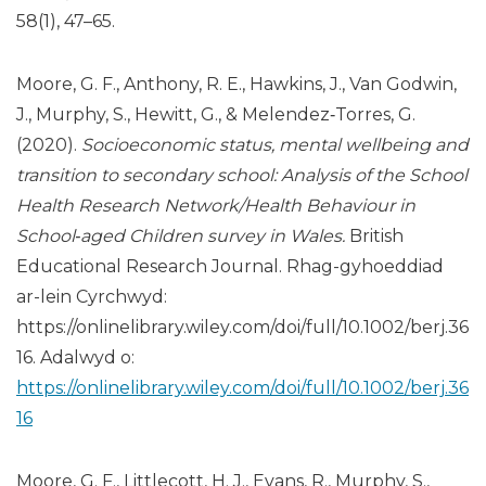
58(1), 47–65.
Moore, G. F., Anthony, R. E., Hawkins, J., Van Godwin,
J., Murphy, S., Hewitt, G., & Melendez‐Torres, G.
(2020).
Socioeconomic status, mental wellbeing and
transition to secondary school: Analysis of the School
Health Research Network/Health Behaviour in
School‐aged Children survey in Wales.
British
Educational Research Journal. Rhag-gyhoeddiad
ar-lein Cyrchwyd:
https://onlinelibrary.wiley.com/doi/full/10.1002/berj.36
16. Adalwyd o:
https://onlinelibrary.wiley.com/doi/full/10.1002/berj.36
16
Moore, G. F., Littlecott, H. J., Evans, R., Murphy, S.,