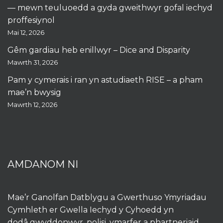
— mewn teuluoedd a gyda gweithwyr gofal iechyd
proffesiynol
Mai 12, 2026
Gêm gardiau heb enillwyr – Dice and Disparity
Mawrth 31, 2026
Pam y cymerais i ran yn astudiaeth RISE – a pham
mae’n bwysig
Mawrth 12, 2026
AMDANOM NI
Mae’r Ganolfan Datblygu a Gwerthuso Ymyriadau
Cymhleth er Gwella Iechyd y Cyhoedd yn
dodâ gwyddonwyr, polisi, ymarfer a phartneriaid