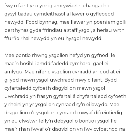
fwy o faint yn cynnig amrywiaeth ehangach o
gysylltiadau cymdeithasol a llawer o gyfleoedd
newydd. Fodd bynnag, mae llawer yn poeni am golli
perthynas gyda ffrindiau a staff ysgol, a heriau wrth
ffurfio rhai newydd yn eu hysgol newydd.
Mae pontio rhwng ysgolion hefyd yn gyfnod lle
mae’n bosibl i amddifadedd cymharol gael ei
amlygu. Mae nifer o ysgolion cynradd yn dod at ei
gilydd mewn ysgol uwchradd mwy o faint. Bydd
cyfartaledd cyfoeth disgyblion mewn ysgol
uwchradd yn fras yn gyfartal â chyfartaledd cyfoeth
y rheini yn yr ysgolion cynradd sy’n ei bwydo. Mae
disgyblion o’r ysgolion cynradd mwyaf difreintiedig
yn eu clwstwr felly’n debygol o bontio i ysgol lle
mae’r rhan fwyaf o’r disgyblion yn fwy cyfoethog na