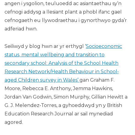
angen i ysgolion, teuluoedd ac asiantaethau sy’n
cefnogi addysg a llesiant plant a phobl ifanc gael
cefnogaeth eu llywodraethau i gynorthwyo gyda’r
adferiad hwn.
Seiliwyd y blog hwn ar yr erthygl ‘
Socioeconomic
status, mental wellbeing and transition to
secondary school: Analysis of the School Health
Research Network/Health Behaviour in School‐
aged Children survey in Wales’
gan Graham F.
Moore, Rebecca E. Anthony, Jemma Hawkins,
Jordan Van Godwin, Simon Murphy, Gillian Hewitt a
G. J. Melendez‐Torres, a gyhoeddwyd yn y British
Education Research Journal ar sail mynediad
agored.