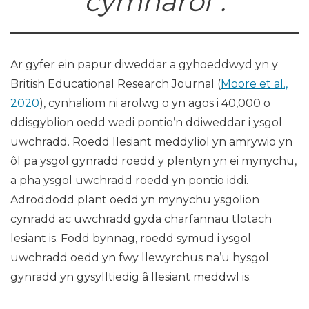
cymharol”.
Ar gyfer ein papur diweddar a gyhoeddwyd yn y
British Educational Research Journal (
Moore et al.,
2020
), cynhaliom ni arolwg o yn agos i 40,000 o
ddisgyblion oedd wedi pontio’n ddiweddar i ysgol
uwchradd. Roedd llesiant meddyliol yn amrywio yn
ôl pa ysgol gynradd roedd y plentyn yn ei mynychu,
a pha ysgol uwchradd roedd yn pontio iddi.
Adroddodd plant oedd yn mynychu ysgolion
cynradd ac uwchradd gyda charfannau tlotach
lesiant is. Fodd bynnag, roedd symud i ysgol
uwchradd oedd yn fwy llewyrchus na’u hysgol
gynradd yn gysylltiedig â llesiant meddwl is.