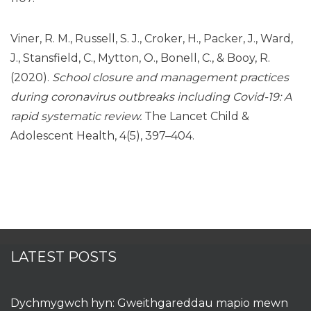
Viner, R. M., Russell, S. J., Croker, H., Packer, J., Ward,
J., Stansfield, C., Mytton, O., Bonell, C., & Booy, R.
(2020).
School closure and management practices
during coronavirus outbreaks including Covid-19: A
rapid systematic review.
The Lancet Child &
Adolescent Health, 4(5), 397–404.
LATEST POSTS
Dychmygwch hyn: Gweithgareddau mapio mewn