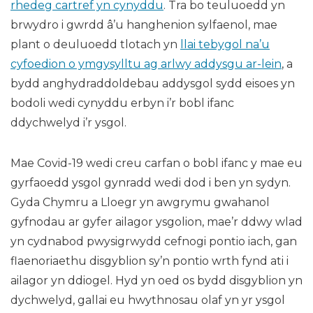
rhedeg cartref yn cynyddu
. Tra bo teuluoedd yn
brwydro i gwrdd â’u hanghenion sylfaenol, mae
plant o deuluoedd tlotach yn
llai tebygol na’u
cyfoedion o ymgysylltu ag arlwy addysgu ar-lein
, a
bydd anghydraddoldebau addysgol sydd eisoes yn
bodoli wedi cynyddu erbyn i’r bobl ifanc
ddychwelyd i’r ysgol.
Mae Covid-19 wedi creu carfan o bobl ifanc y mae eu
gyrfaoedd ysgol gynradd wedi dod i ben yn sydyn.
Gyda Chymru a Lloegr yn awgrymu gwahanol
gyfnodau ar gyfer ailagor ysgolion, mae’r ddwy wlad
yn cydnabod pwysigrwydd cefnogi pontio iach, gan
flaenoriaethu disgyblion sy’n pontio wrth fynd ati i
ailagor yn ddiogel. Hyd yn oed os bydd disgyblion yn
dychwelyd, gallai eu hwythnosau olaf yn yr ysgol