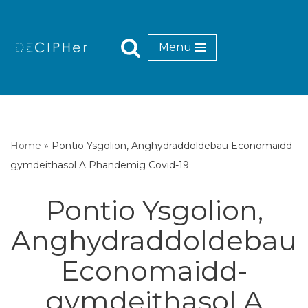
Mynd
Menu
i'r
cynnwys
Home
»
Pontio Ysgolion, Anghydraddoldebau Economaidd-
gymdeithasol A Phandemig Covid-19
Pontio Ysgolion,
Anghydraddoldebau
Economaidd-
gymdeithasol A