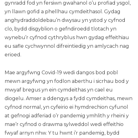
gynradd fod yn fersiwn gwahanol o’u profiad ysgol,
yn llawn gofid a phellhau cymdeithasol. Gydag
anghydraddoldebau’n dwysau yn ystod y cyfnod
clo, bydd disgyblion o gefndiroedd tlotach yn
wynebu’r cyfnod cythryblus hwn gydag effeithiau
eu safle cychwynnol difreintiedig yn amlycach nag
erioed.
Mae argyfwng Covid-19 wedi dangos bod pobl
mewn argyfwng yn fodlon aberthu i sicrhau bod y
mwyaf bregus yn ein cymdeithas yn cael eu
diogelu. Amser a ddengys a fydd cymdeithas, mewn
cyfnod normal, yn cyfeirio ei hymdrechion cyfunol
at gefnogi adferiad o’r pandemig ymhlith y rheini y
mae’r cyfnod o drawma sylweddol wedi effeithio
fwyaf arnyn nhw. Y tu hwnt i’r pandemig, bydd