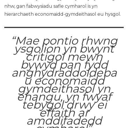
nhw, gan fabwysiadu safle cymharol is yn
hierarchaeth economaidd-gymdeithasol eu hysgol.
“Mae pontio rhwng
ysgolion yn bwynt
critigol mewn
bywyd pan fydd
anghydraddoldeba
u economaidd
gymdeithasol yn
ehangu, yn fwyaf
tebygol drwy ei
effaith ar
amddifadedd