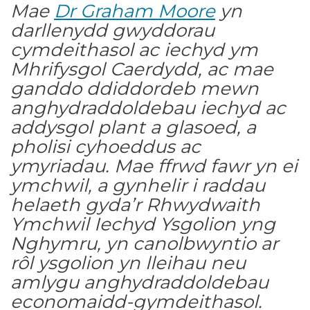
Mae
Dr Graham Moore
yn
darllenydd gwyddorau
cymdeithasol ac iechyd ym
Mhrifysgol Caerdydd, ac mae
ganddo ddiddordeb mewn
anghydraddoldebau iechyd ac
addysgol plant a glasoed, a
pholisi cyhoeddus ac
ymyriadau. Mae ffrwd fawr yn ei
ymchwil, a gynhelir i raddau
helaeth gyda’r Rhwydwaith
Ymchwil Iechyd Ysgolion yng
Nghymru, yn canolbwyntio ar
rôl ysgolion yn lleihau neu
amlygu anghydraddoldebau
economaidd-gymdeithasol.