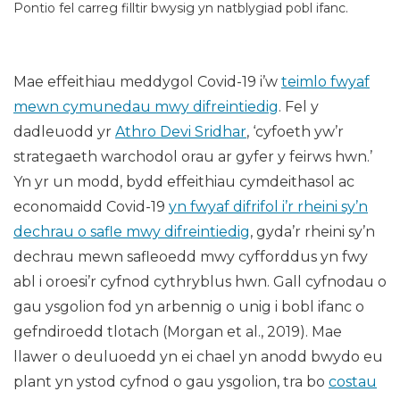
Pontio fel carreg filltir bwysig yn natblygiad pobl ifanc.
Mae effeithiau meddygol Covid-19 i’w
teimlo fwyaf
mewn cymunedau mwy difreintiedig
. Fel y
dadleuodd yr
Athro Devi Sridhar
, ‘cyfoeth yw’r
strategaeth warchodol orau ar gyfer y feirws hwn.’
Yn yr un modd, bydd effeithiau cymdeithasol ac
economaidd Covid-19
yn fwyaf difrifol i’r rheini sy’n
dechrau o safle mwy difreintiedig
, gyda’r rheini sy’n
dechrau mewn safleoedd mwy cyfforddus yn fwy
abl i oroesi’r cyfnod cythryblus hwn. Gall cyfnodau o
gau ysgolion fod yn arbennig o unig i bobl ifanc o
gefndiroedd tlotach (Morgan et al., 2019). Mae
llawer o deuluoedd yn ei chael yn anodd bwydo eu
plant yn ystod cyfnod o gau ysgolion, tra bo
costau