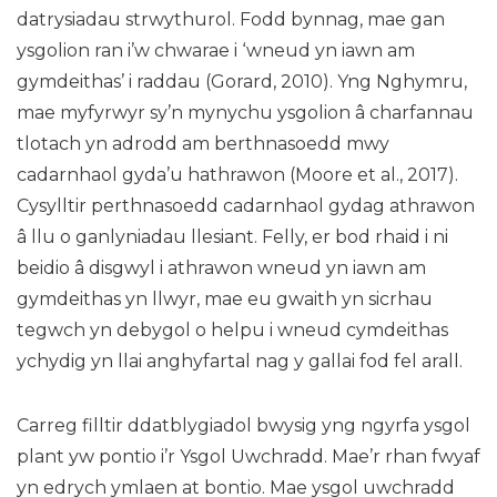
datrysiadau strwythurol. Fodd bynnag, mae gan
ysgolion ran i’w chwarae i ‘wneud yn iawn am
gymdeithas’ i raddau (Gorard, 2010). Yng Nghymru,
mae myfyrwyr sy’n mynychu ysgolion â charfannau
tlotach yn adrodd am berthnasoedd mwy
cadarnhaol gyda’u hathrawon (Moore et al., 2017).
Cysylltir perthnasoedd cadarnhaol gydag athrawon
â llu o ganlyniadau llesiant. Felly, er bod rhaid i ni
beidio â disgwyl i athrawon wneud yn iawn am
gymdeithas yn llwyr, mae eu gwaith yn sicrhau
tegwch yn debygol o helpu i wneud cymdeithas
ychydig yn llai anghyfartal nag y gallai fod fel arall.
Carreg filltir ddatblygiadol bwysig yng ngyrfa ysgol
plant yw pontio i’r Ysgol Uwchradd. Mae’r rhan fwyaf
yn edrych ymlaen at bontio. Mae ysgol uwchradd