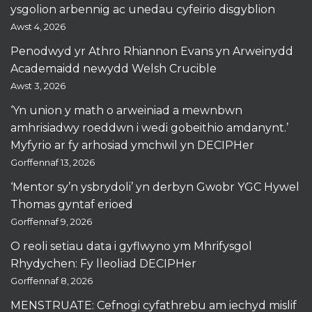
ysgolion arbennig ac unedau cyfeirio disgyblion
Awst 4, 2026
Penodwyd yr Athro Rhiannon Evans yn Arweinydd
Academaidd newydd Welsh Crucible
Awst 3, 2026
‘Yn union y math o arweiniad a mewnbwn
amhrisiadwy roeddwn i wedi gobeithio amdanynt.’
Myfyrio ar fy arhosiad ymchwil yn DECIPHer
Gorffennaf 13, 2026
‘Mentor sy’n ysbrydoli’ yn derbyn Gwobr YGC Hywel
Thomas gyntaf erioed
Gorffennaf 9, 2026
O reoli setiau data i gyflwyno ym Mhrifysgol
Rhydychen: Fy lleoliad DECIPHer
Gorffennaf 8, 2026
MENSTRUATE: Cefnogi cyfathrebu am iechyd mislif