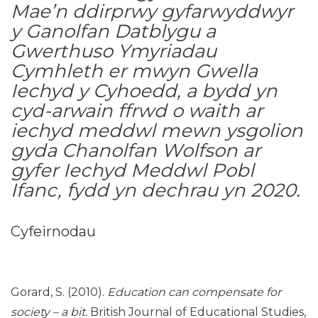
Mae’n ddirprwy gyfarwyddwyr
y Ganolfan Datblygu a
Gwerthuso Ymyriadau
Cymhleth er mwyn Gwella
Iechyd y Cyhoedd, a bydd yn
cyd-arwain ffrwd o waith ar
iechyd meddwl mewn ysgolion
gyda Chanolfan Wolfson ar
gyfer Iechyd Meddwl Pobl
Ifanc, fydd yn dechrau yn 2020.
Cyfeirnodau
Gorard, S. (2010).
Education can compensate for
society – a bit.
British Journal of Educational Studies,