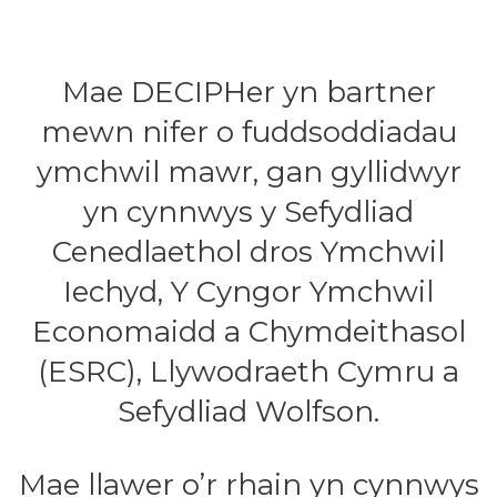
Mae DECIPHer yn bartner
mewn nifer o fuddsoddiadau
ymchwil mawr, gan gyllidwyr
yn cynnwys y Sefydliad
Cenedlaethol dros Ymchwil
Iechyd, Y Cyngor Ymchwil
Economaidd a Chymdeithasol
(ESRC), Llywodraeth Cymru a
Sefydliad Wolfson.
Mae llawer o’r rhain yn cynnwys