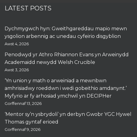
LATEST POSTS
Dychmygwch hyn: Gweithgareddau mapio mewn
ysgolion arbennig ac unedau cyfeirio disgyblion
Awst 4, 2026
Penodwyd yr Athro Rhiannon Evans yn Arweinydd
Academaidd newydd Welsh Crucible
Awst 3, 2026
‘Yn union y math o arweiniad a mewnbwn
amhrisiadwy roeddwn i wedi gobeithio amdanynt.’
Myfyrio ar fy arhosiad ymchwil yn DECIPHer
Gorffennaf 13, 2026
‘Mentor sy’n ysbrydoli’ yn derbyn Gwobr YGC Hywel
Thomas gyntaf erioed
Gorffennaf 9, 2026