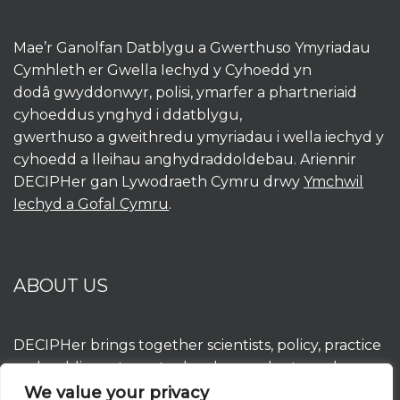
Mae’r Ganolfan Datblygu a Gwerthuso Ymyriadau
Cymhleth er Gwella Iechyd y Cyhoedd yn
dodâ gwyddonwyr, polisi, ymarfer a phartneriaid
cyhoeddus ynghyd i ddatblygu,
gwerthuso a gweithredu ymyriadau i wella iechyd y
cyhoedd a lleihau anghydraddoldebau. Ariennir
DECIPHer gan Lywodraeth Cymru drwy
Ymchwil
Iechyd a Gofal Cymru
.
ABOUT US
DECIPHer brings together scientists, policy, practice
and public partners to develop, evaluate and
implement interventions to improve population
We value your privacy