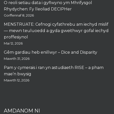
O reoli setiau data i gyflwyno ym Mhrifysgol
Rhydychen: Fy lleoliad DECIPHer
Gorffennaf 8, 2026
MENSTRUATE: Cefnogi cyfathrebu am iechyd mislif
— mewn teuluoedd a gyda gweithwyr gofal iechyd
proffesiynol
Mai 12, 2026
Gêm gardiau heb enillwyr – Dice and Disparity
Mawrth 31, 2026
Pam y cymerais i ran yn astudiaeth RISE – a pham
mae’n bwysig
Mawrth 12, 2026
AMDANOM NI