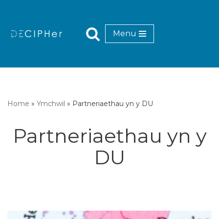
Mynd
Menu
i'r
cynnwys
Home
»
Ymchwil
»
Partneriaethau yn y DU
Partneriaethau yn y
DU