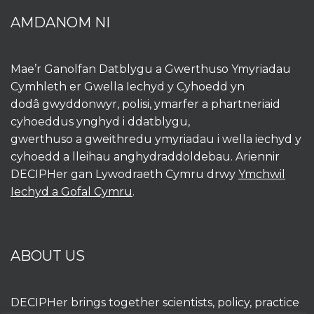
AMDANOM NI
Mae’r Ganolfan Datblygu a Gwerthuso Ymyriadau
Cymhleth er Gwella Iechyd y Cyhoedd yn
dodâ gwyddonwyr, polisi, ymarfer a phartneriaid
cyhoeddus ynghyd i ddatblygu,
gwerthuso a gweithredu ymyriadau i wella iechyd y
cyhoedd a lleihau anghydraddoldebau. Ariennir
DECIPHer gan Lywodraeth Cymru drwy
Ymchwil
Iechyd a Gofal Cymru
.
ABOUT US
DECIPHer brings together scientists, policy, practice