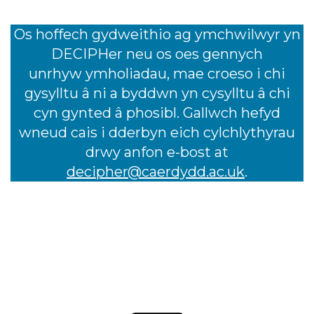
Os hoffech gydweithio ag ymchwilwyr yn
DECIPHer neu os oes gennych
unrhyw ymholiadau, mae croeso i chi
gysylltu â ni a byddwn yn cysylltu â chi
cyn gynted â phosibl. Gallwch hefyd
wneud cais i dderbyn eich cylchlythyrau
drwy anfon e-bost at
decipher@caerdydd.ac.uk
.