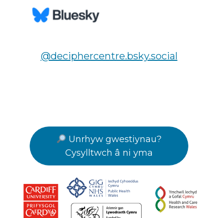
@deciphercentre.bsky.social
Unrhyw gwestiynau?
Cysylltwch â ni yma