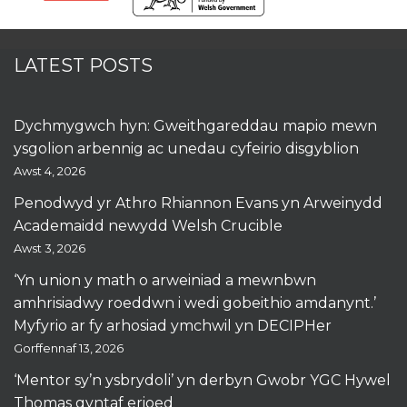
LATEST POSTS
Dychmygwch hyn: Gweithgareddau mapio mewn
ysgolion arbennig ac unedau cyfeirio disgyblion
Awst 4, 2026
Penodwyd yr Athro Rhiannon Evans yn Arweinydd
Academaidd newydd Welsh Crucible
Awst 3, 2026
‘Yn union y math o arweiniad a mewnbwn
amhrisiadwy roeddwn i wedi gobeithio amdanynt.’
Myfyrio ar fy arhosiad ymchwil yn DECIPHer
Gorffennaf 13, 2026
‘Mentor sy’n ysbrydoli’ yn derbyn Gwobr YGC Hywel
Thomas gyntaf erioed