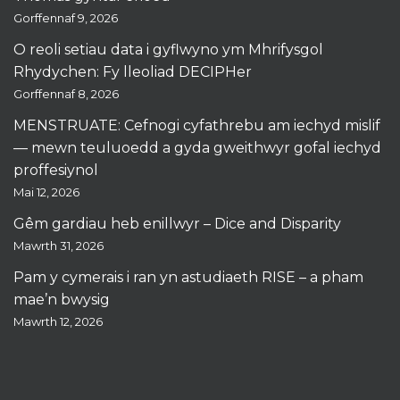
Gorffennaf 9, 2026
O reoli setiau data i gyflwyno ym Mhrifysgol
Rhydychen: Fy lleoliad DECIPHer
Gorffennaf 8, 2026
MENSTRUATE: Cefnogi cyfathrebu am iechyd mislif
— mewn teuluoedd a gyda gweithwyr gofal iechyd
proffesiynol
Mai 12, 2026
Gêm gardiau heb enillwyr – Dice and Disparity
Mawrth 31, 2026
Pam y cymerais i ran yn astudiaeth RISE – a pham
mae’n bwysig
Mawrth 12, 2026