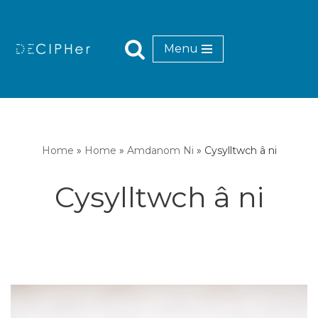
Mynd
Menu
i'r
cynnwys
Home
»
Home
»
Amdanom Ni
»
Cysylltwch â ni
Cysylltwch â ni