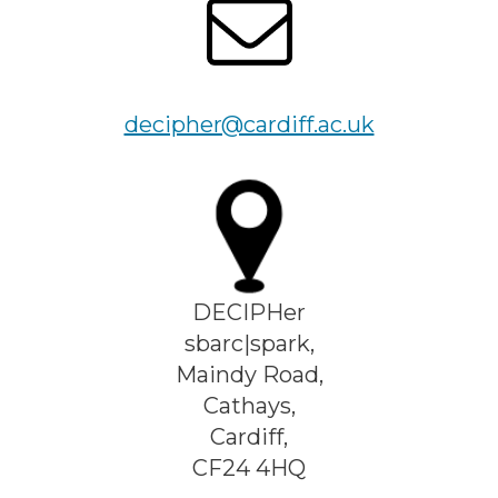
decipher@cardiff.ac.uk
DECIPHer
sbarc|spark,
Maindy Road,
Cathays,
Cardiff,
CF24 4HQ