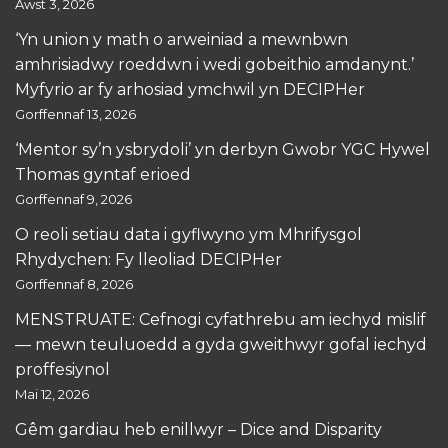
Awst 3, 2026
‘Yn union y math o arweiniad a mewnbwn
amhrisiadwy roeddwn i wedi gobeithio amdanynt.’
Myfyrio ar fy arhosiad ymchwil yn DECIPHer
Gorffennaf 13, 2026
‘Mentor sy’n ysbrydoli’ yn derbyn Gwobr YGC Hywel
Thomas gyntaf erioed
Gorffennaf 9, 2026
O reoli setiau data i gyflwyno ym Mhrifysgol
Rhydychen: Fy lleoliad DECIPHer
Gorffennaf 8, 2026
MENSTRUATE: Cefnogi cyfathrebu am iechyd mislif
— mewn teuluoedd a gyda gweithwyr gofal iechyd
proffesiynol
Mai 12, 2026
Gêm gardiau heb enillwyr – Dice and Disparity