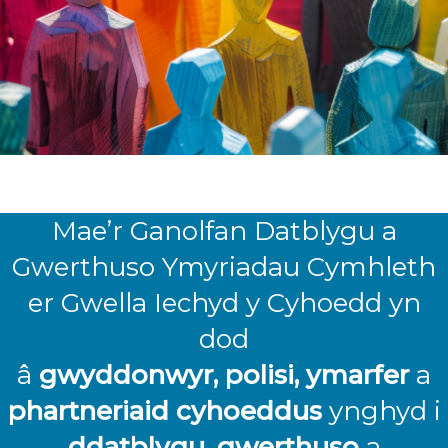
Mae’r Ganolfan Datblygu a
Gwerthuso Ymyriadau Cymhleth
er Gwella Iechyd y Cyhoedd yn
dod
â
gwyddonwyr, polisi, ymarfer
a
phartneriaid cyhoeddus
ynghyd i
ddatblygu, gwerthuso
a