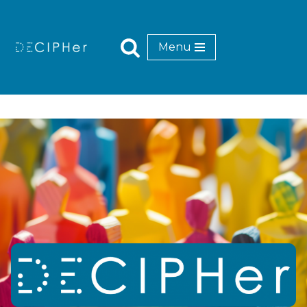
Mynd
Menu
i'r
cynnwys