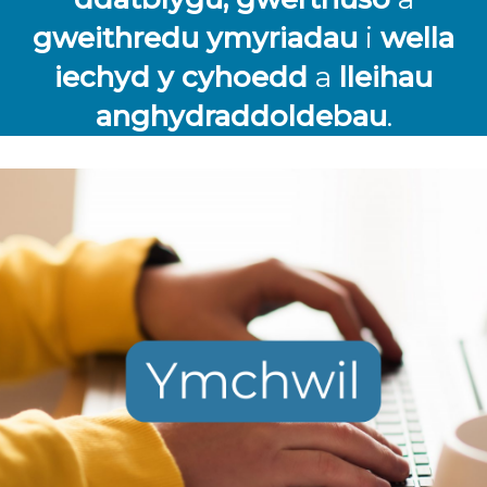
gweithredu ymyriadau
i
wella
iechyd y cyhoedd
a
lleihau
anghydraddoldebau
.