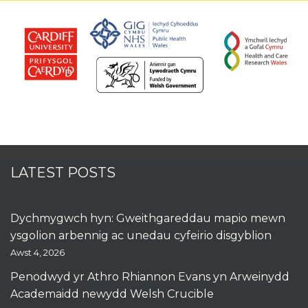
LATEST POSTS
Dychmygwch hyn: Gweithgareddau mapio mewn
ysgolion arbennig ac unedau cyfeirio disgyblion
Awst 4, 2026
Penodwyd yr Athro Rhiannon Evans yn Arweinydd
Academaidd newydd Welsh Crucible