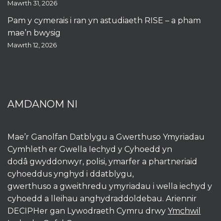
Mawrth 31, 2026
Pam y cymerais i ran yn astudiaeth RISE – a pham
mae’n bwysig
Mawrth 12, 2026
AMDANOM NI
Mae’r Ganolfan Datblygu a Gwerthuso Ymyriadau
Cymhleth er Gwella Iechyd y Cyhoedd yn
dodâ gwyddonwyr, polisi, ymarfer a phartneriaid
cyhoeddus ynghyd i ddatblygu,
gwerthuso a gweithredu ymyriadau i wella iechyd y
cyhoedd a lleihau anghydraddoldebau. Ariennir
DECIPHer gan Lywodraeth Cymru drwy
Ymchwil