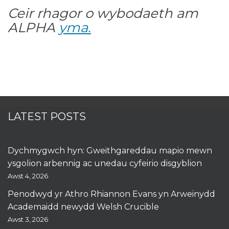
Ceir rhagor o wybodaeth am
ALPHA
yma.
LATEST POSTS
Dychmygwch hyn: Gweithgareddau mapio mewn
ysgolion arbennig ac unedau cyfeirio disgyblion
Awst 4, 2026
Penodwyd yr Athro Rhiannon Evans yn Arweinydd
Academaidd newydd Welsh Crucible
Awst 3, 2026