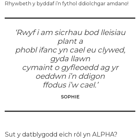
Rhywbeth y byddaf i’n fythol ddiolchgar amdano!
‘Rwyf i am sicrhau bod lleisiau
plant a
phobl ifanc yn cael eu clywed,
gyda llawn
cymaint o gyfleoedd ag yr
oeddwn i’n ddigon
ffodus i’w cael.’
SOPHIE
Sut y datblygodd eich rôl yn ALPHA?