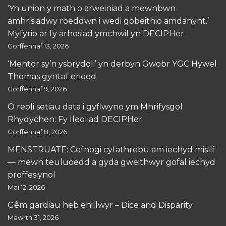
‘Yn union y math o arweiniad a mewnbwn
amhrisiadwy roeddwn i wedi gobeithio amdanynt.’
Myfyrio ar fy arhosiad ymchwil yn DECIPHer
Gorffennaf 13, 2026
‘Mentor sy’n ysbrydoli’ yn derbyn Gwobr YGC Hywel
Thomas gyntaf erioed
Gorffennaf 9, 2026
O reoli setiau data i gyflwyno ym Mhrifysgol
Rhydychen: Fy lleoliad DECIPHer
Gorffennaf 8, 2026
MENSTRUATE: Cefnogi cyfathrebu am iechyd mislif
— mewn teuluoedd a gyda gweithwyr gofal iechyd
proffesiynol
Mai 12, 2026
Gêm gardiau heb enillwyr – Dice and Disparity
Mawrth 31, 2026