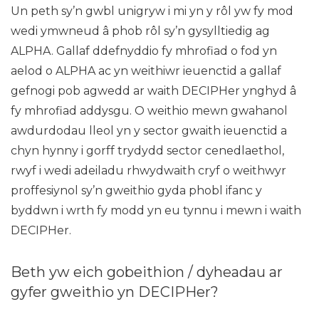
Un peth sy’n gwbl unigryw i mi yn y rôl yw fy mod
wedi ymwneud â phob rôl sy’n gysylltiedig ag
ALPHA. Gallaf ddefnyddio fy mhrofiad o fod yn
aelod o ALPHA ac yn weithiwr ieuenctid a gallaf
gefnogi pob agwedd ar waith DECIPHer ynghyd â
fy mhrofiad addysgu. O weithio mewn gwahanol
awdurdodau lleol yn y sector gwaith ieuenctid a
chyn hynny i gorff trydydd sector cenedlaethol,
rwyf i wedi adeiladu rhwydwaith cryf o weithwyr
proffesiynol sy’n gweithio gyda phobl ifanc y
byddwn i wrth fy modd yn eu tynnu i mewn i waith
DECIPHer.
Beth yw eich gobeithion / dyheadau ar
gyfer gweithio yn DECIPHer?