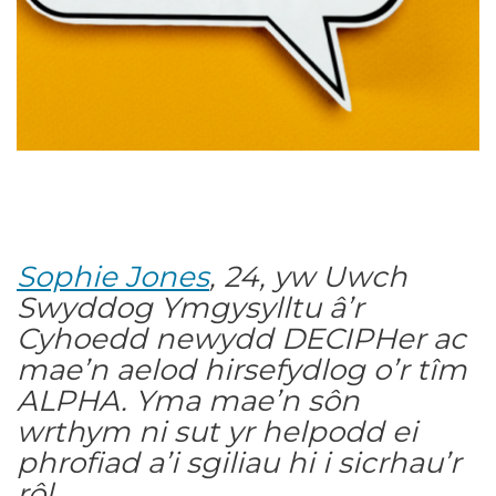
Sophie Jones
, 24, yw Uwch
Swyddog Ymgysylltu â’r
Cyhoedd newydd DECIPHer ac
mae’n aelod hirsefydlog o’r tîm
ALPHA. Yma mae’n sôn
wrthym ni sut yr helpodd ei
phrofiad a’i sgiliau hi i sicrhau’r
rôl.