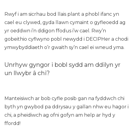
Rwyf i am sicrhau bod llais plant a phobl ifanc yn
cael eu clywed, gyda llawn cymaint o gyfleoedd ag
yr oeddwn i’n ddigon ffodus i’w cael. Rwy’n
gobeithio cyflwyno pobl newydd i DECIPHer a chodi
ymwybyddiaeth o’r gwaith sy’n cael ei wneud yma.
Unrhyw gyngor i bobl sydd am ddilyn yr
un llwybr â chi?
Manteisiwch ar bob cyfle posib gan na fyddwch chi
byth yn gwybod pa ddrysau y gallan nhw eu hagor i
chi, a pheidiwch ag ofni gofyn am help ar hyd y
ffordd!