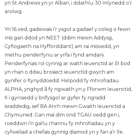
yn St Andrews yn yr Alban, i ddathlu 30 mlynedd o’r
arolwg.
Yn 16 oed, gadewais i’r ysgol a gadael y coleg o fewn
mis gan ddod yn NEET (ddim mewn Addysg,
Cyflogaeth na Hyfforddiant) am rai misoedd, yn
methu penderfynu ar yrfa i fynd amdani.
Penderfynais roi cynnig ar waith ieuenctid ar ôl bod
yn rhan o ddau brosiect ieuenctid gwych am
gynifer o flynyddoedd. Helpodd fy mhrofiadau
ALPHA, ynghyd â fy ngwaith yn y Fforwm Ieuenctid,
fi i gyrraedd y brifysgol ar gyfer fy ngradd
israddedig, sef BA Anrh mewn Gwaith Ieuenctid a
Chymuned. Gan mai dim ond TGAU oedd gen i,
roeddwn i’n gallu rhannu fy mhrofiadau yn y
cyfweliad a chefais gynnig diamod yn y fan a’r lle.