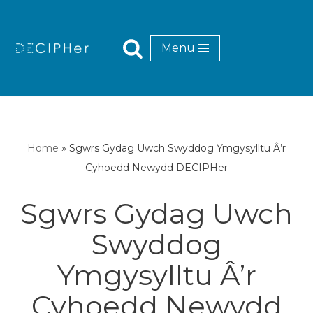
Mynd
Menu
i'r
cynnwys
Home
»
Sgwrs Gydag Uwch Swyddog Ymgysylltu Â’r
Cyhoedd Newydd DECIPHer
Sgwrs Gydag Uwch
Swyddog
Ymgysylltu Â’r
Cyhoedd Newydd