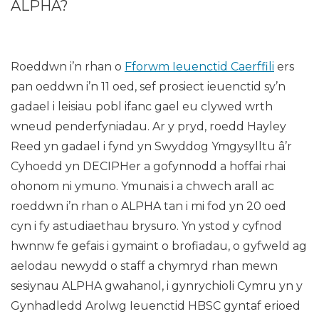
ALPHA?
Roeddwn i’n rhan o
Fforwm Ieuenctid Caerffili
ers
pan oeddwn i’n 11 oed, sef prosiect ieuenctid sy’n
gadael i leisiau pobl ifanc gael eu clywed wrth
wneud penderfyniadau. Ar y pryd, roedd Hayley
Reed yn gadael i fynd yn Swyddog Ymgysylltu â’r
Cyhoedd yn DECIPHer a gofynnodd a hoffai rhai
ohonom ni ymuno. Ymunais i a chwech arall ac
roeddwn i’n rhan o ALPHA tan i mi fod yn 20 oed
cyn i fy astudiaethau brysuro. Yn ystod y cyfnod
hwnnw fe gefais i gymaint o brofiadau, o gyfweld ag
aelodau newydd o staff a chymryd rhan mewn
sesiynau ALPHA gwahanol, i gynrychioli Cymru yn y
Gynhadledd Arolwg Ieuenctid HBSC gyntaf erioed