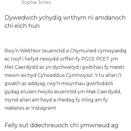
Sophie Jones
Dywedwch ychydig wrthym ni amdanoch
chi eich hun
Rwy’n Weithiwr Ieuenctid a Chymuned cymwysedig
ac rwyf i hefyd newydd orffen fy PGCE PCET ym
Met Caerdydd ac yn dychwelyd i gwblhau fy meistr
mewn Iechyd Cyhoeddus Cymhwysol. Y tu allan i’r
gwaith ac addysg, rwy’n mwynhau gwirfoddoli
gydag elusen hwylio ieuenctid ym Mae Caerdydd,
mynd allan am fwyd a rhedeg fy mlog am fy
niabetes ar Instagram!
Felly sut ddechreuoch chi ymwneud ag