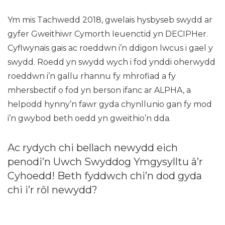
Ym mis Tachwedd 2018, gwelais hysbyseb swydd ar
gyfer Gweithiwr Cymorth Ieuenctid yn DECIPHer.
Cyflwynais gais ac roeddwn i’n ddigon lwcus i gael y
swydd. Roedd yn swydd wych i fod ynddi oherwydd
roeddwn i’n gallu rhannu fy mhrofiad a fy
mhersbectif o fod yn berson ifanc ar ALPHA, a
helpodd hynny’n fawr gyda chynllunio gan fy mod
i’n gwybod beth oedd yn gweithio’n dda.
Ac rydych chi bellach newydd eich
penodi’n Uwch Swyddog Ymgysylltu â’r
Cyhoedd! Beth fyddwch chi’n dod gyda
chi i’r rôl newydd?