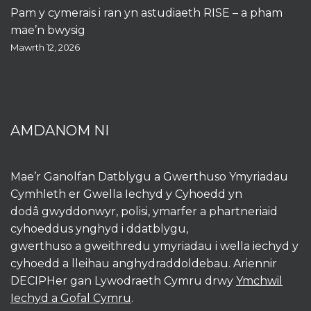
Pam y cymerais i ran yn astudiaeth RISE – a pham
mae’n bwysig
Mawrth 12, 2026
AMDANOM NI
Mae’r Ganolfan Datblygu a Gwerthuso Ymyriadau
Cymhleth er Gwella Iechyd y Cyhoedd yn
dodâ gwyddonwyr, polisi, ymarfer a phartneriaid
cyhoeddus ynghyd i ddatblygu,
gwerthuso a gweithredu ymyriadau i wella iechyd y
cyhoedd a lleihau anghydraddoldebau. Ariennir
DECIPHer gan Lywodraeth Cymru drwy
Ymchwil
Iechyd a Gofal Cymru
.