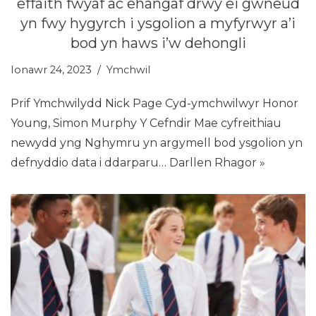
effaith fwyaf ac ehangaf drwy ei gwneud
yn fwy hygyrch i ysgolion a myfyrwyr a’i
bod yn haws i’w dehongli
Ionawr 24, 2023
Ymchwil
Prif Ymchwilydd Nick Page Cyd-ymchwilwyr Honor
Young, Simon Murphy Y Cefndir Mae cyfreithiau
newydd yng Nghymru yn argymell bod ysgolion yn
defnyddio data i ddarparu…
Darllen Rhagor »