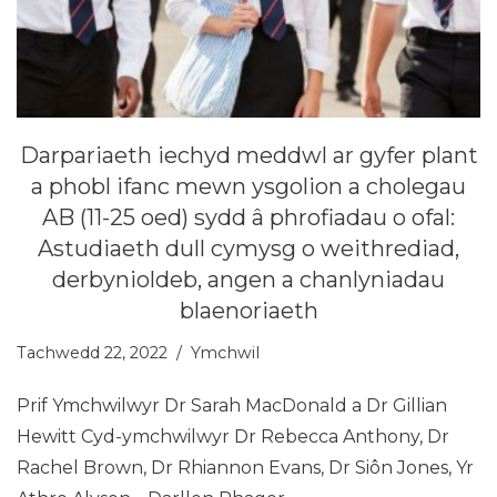
Darpariaeth iechyd meddwl ar gyfer plant
a phobl ifanc mewn ysgolion a cholegau
AB (11-25 oed) sydd â phrofiadau o ofal:
Astudiaeth dull cymysg o weithrediad,
derbynioldeb, angen a chanlyniadau
blaenoriaeth
Tachwedd 22, 2022
Ymchwil
Prif Ymchwilwyr Dr Sarah MacDonald a Dr Gillian
Hewitt Cyd-ymchwilwyr Dr Rebecca Anthony, Dr
Rachel Brown, Dr Rhiannon Evans, Dr Siôn Jones, Yr