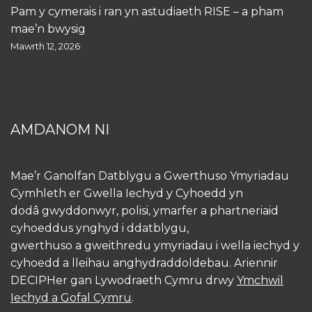
Pam y cymerais i ran yn astudiaeth RISE – a pham
mae’n bwysig
Mawrth 12, 2026
AMDANOM NI
Mae’r Ganolfan Datblygu a Gwerthuso Ymyriadau
Cymhleth er Gwella Iechyd y Cyhoedd yn
dodâ gwyddonwyr, polisi, ymarfer a phartneriaid
cyhoeddus ynghyd i ddatblygu,
gwerthuso a gweithredu ymyriadau i wella iechyd y
cyhoedd a lleihau anghydraddoldebau. Ariennir
DECIPHer gan Lywodraeth Cymru drwy
Ymchwil
Iechyd a Gofal Cymru
.