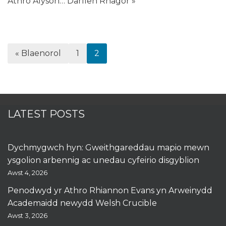
Athro Alyson…
Darllen Rhagor »
« Blaenorol
1
2
LATEST POSTS
Dychmygwch hyn: Gweithgareddau mapio mewn
ysgolion arbennig ac unedau cyfeirio disgyblion
Awst 4, 2026
Penodwyd yr Athro Rhiannon Evans yn Arweinydd
Academaidd newydd Welsh Crucible
Awst 3, 2026