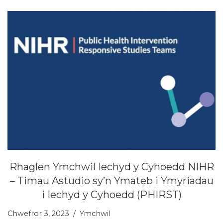
Rhaglen Ymchwil Iechyd y Cyhoedd NIHR
– Timau Astudio sy’n Ymateb i Ymyriadau
i Iechyd y Cyhoedd (PHIRST)
Chwefror 3, 2023
Ymchwil