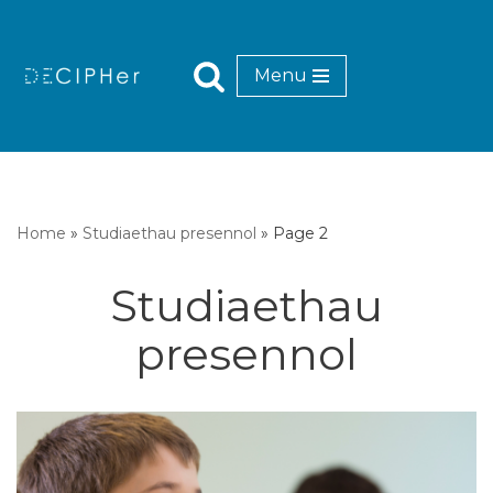
Mynd
Menu
i'r
cynnwys
Home
»
Studiaethau presennol
»
Page 2
Studiaethau
presennol