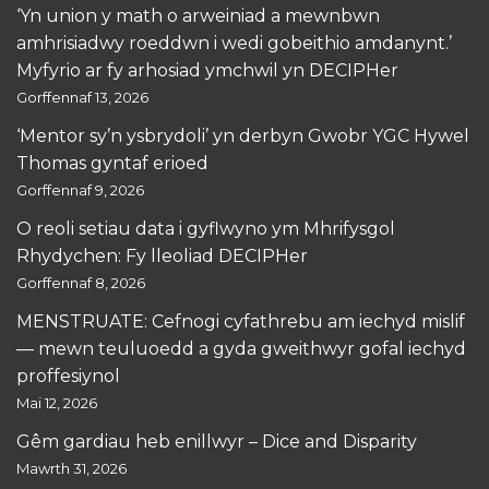
‘Yn union y math o arweiniad a mewnbwn
amhrisiadwy roeddwn i wedi gobeithio amdanynt.’
Myfyrio ar fy arhosiad ymchwil yn DECIPHer
Gorffennaf 13, 2026
‘Mentor sy’n ysbrydoli’ yn derbyn Gwobr YGC Hywel
Thomas gyntaf erioed
Gorffennaf 9, 2026
O reoli setiau data i gyflwyno ym Mhrifysgol
Rhydychen: Fy lleoliad DECIPHer
Gorffennaf 8, 2026
MENSTRUATE: Cefnogi cyfathrebu am iechyd mislif
— mewn teuluoedd a gyda gweithwyr gofal iechyd
proffesiynol
Mai 12, 2026
Gêm gardiau heb enillwyr – Dice and Disparity
Mawrth 31, 2026