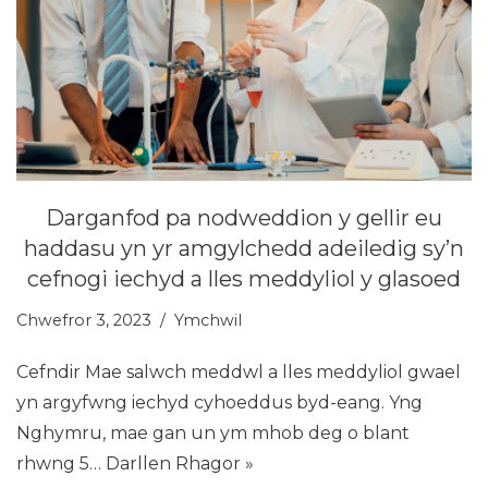
Darganfod pa nodweddion y gellir eu
haddasu yn yr amgylchedd adeiledig sy’n
cefnogi iechyd a lles meddyliol y glasoed
Chwefror 3, 2023
Ymchwil
Cefndir Mae salwch meddwl a lles meddyliol gwael
yn argyfwng iechyd cyhoeddus byd-eang. Yng
Nghymru, mae gan un ym mhob deg o blant
rhwng 5…
Darllen Rhagor »