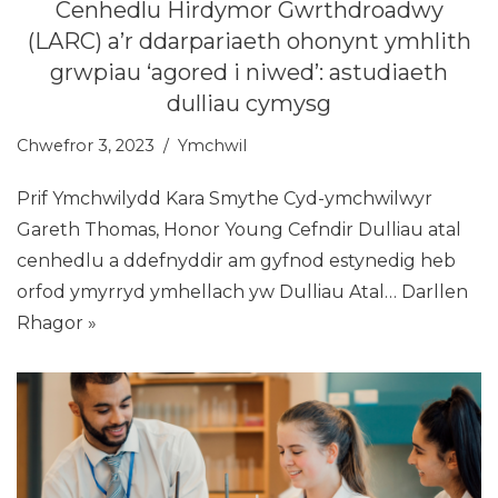
Cenhedlu Hirdymor Gwrthdroadwy
(LARC) a’r ddarpariaeth ohonynt ymhlith
grwpiau ‘agored i niwed’: astudiaeth
dulliau cymysg
Chwefror 3, 2023
Ymchwil
Prif Ymchwilydd Kara Smythe Cyd-ymchwilwyr
Gareth Thomas, Honor Young Cefndir Dulliau atal
cenhedlu a ddefnyddir am gyfnod estynedig heb
orfod ymyrryd ymhellach yw Dulliau Atal…
Darllen
Rhagor »