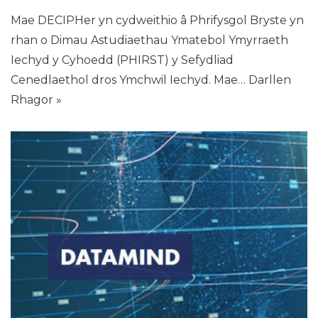
Mae DECIPHer yn cydweithio â Phrifysgol Bryste yn
rhan o Dimau Astudiaethau Ymatebol Ymyrraeth
Iechyd y Cyhoedd (PHIRST) y Sefydliad
Cenedlaethol dros Ymchwil Iechyd. Mae…
Darllen
Rhagor »