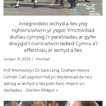
Integreiddio iechyd a lles yng
nghwricwlwm yr ysgol: Ymchwiliad
dulliau cymysg i’r paratoadau ar gyfer
diwygio’r cwricwlwm ledled Cymru a’i
effeithiau ar iechyd a lles
Ionawr 31, 2023
Ymchwil
Prif Ymchwilwyr Dr Sara Long; Graham Moore
Cefndir Gall ysgolion fod yn ddylanwad da neu
ddrwg ar iechyd a lles pobl ifanc. Maent yn
lleoliadau…
Darllen Rhagor »