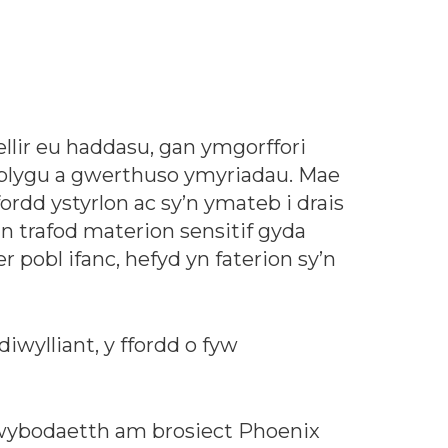
llir eu haddasu, gan ymgorffori
atblygu a gwerthuso ymyriadau. Mae
dd ystyrlon ac sy’n ymateb i drais
n trafod materion sensitif gyda
 pobl ifanc, hefyd yn faterion sy’n
iwylliant, y ffordd o fyw
 wybodaetth am brosiect Phoenix