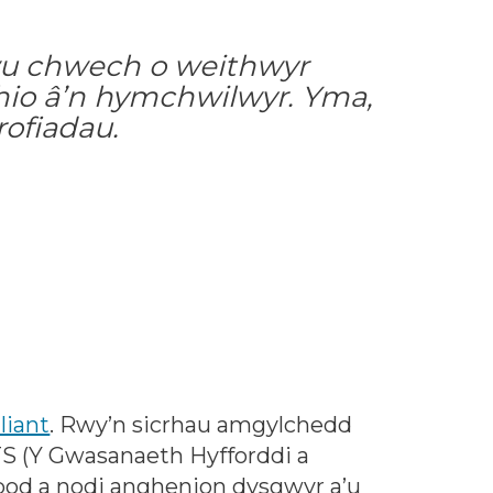
wu chwech o weithwyr
thio â’n hymchwilwyr. Yma,
rofiadau.
liant
. Rwy’n sicrhau amgylchedd
S (Y Gwasanaeth Hyfforddi a
bod a nodi anghenion dysgwyr a’u