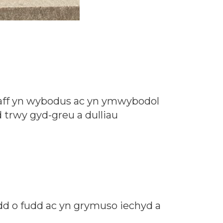
staff yn wybodus ac yn ymwybodol
d trwy gyd-greu a dulliau
ydd o fudd ac yn grymuso iechyd a