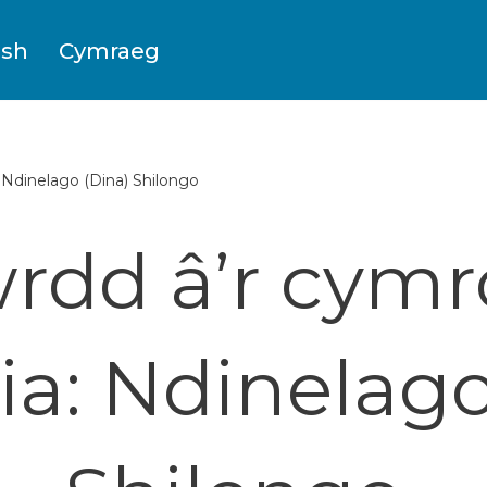
ish
Cymraeg
: Ndinelago (Dina) Shilongo
wrdd â’r cym
a: Ndinelago