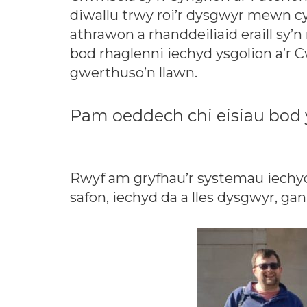
diwallu trwy roi’r dysgwyr mewn c
athrawon a rhanddeiliaid eraill sy’
bod rhaglenni iechyd ysgolion a’r 
gwerthuso’n llawn.
Pam oeddech chi eisiau bod 
Rwyf am gryfhau’r systemau iechyd 
safon, iechyd da a lles dysgwyr, gan f