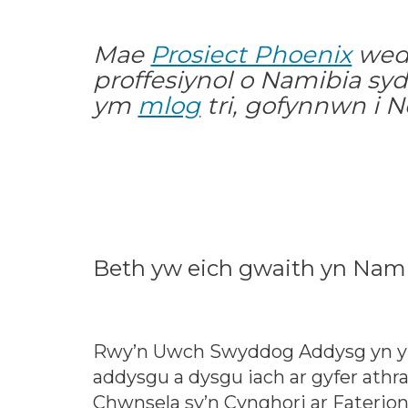
Mae
Prosiect Phoenix
wedi
proffesiynol o Namibia sy
ym
mlog
tri, gofynnwn i N
Beth yw eich gwaith yn Nam
Rwy’n Uwch Swyddog Addysg yn 
addysgu a dysgu iach ar gyfer ath
Chwnsela sy’n Cynghori ar Faterio