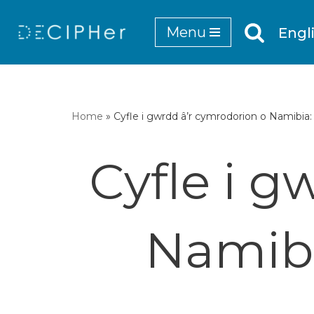
Menu
Engl
Mynd
i'r
cynnwys
Home
»
Cyfle i gwrdd â’r cymrodorion o Namibia
Cyfle i g
Namibi