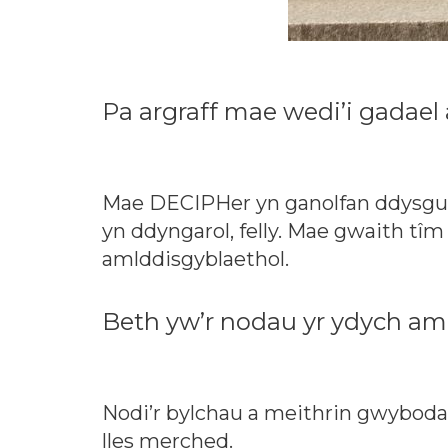
Pa argraff mae wedi’i gadael
Mae DECIPHer yn ganolfan ddysgu sy
yn ddyngarol, felly. Mae gwaith tîm
amlddisgyblaethol.
Beth yw’r nodau yr ydych am
Nodi’r bylchau a meithrin gwybodae
lles merched.