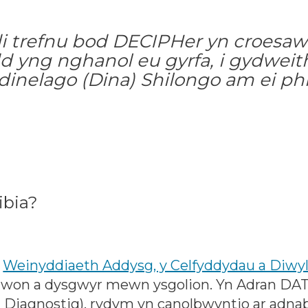
 trefnu bod DECIPHer yn croesa
dd yng nghanol eu gyrfa, i gydwei
dinelago (Dina) Shilongo am ei ph
ibia?
y
Weinyddiaeth Addysg, y Celfyddydau a Diwyl
rawon a dysgwyr mewn ysgolion. Yn Adran DAT
n Diagnostig), rydym yn canolbwyntio ar adna