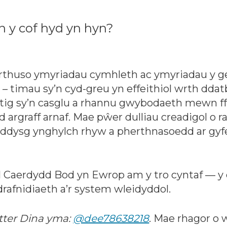
n y cof hyd yn hyn?
erthuso ymyriadau cymhleth ac ymyriadau y ge
 – timau sy’n cyd-greu yn effeithiol wrth dd
ig sy’n casglu a rhannu gwybodaeth mewn ffor
rgraff arnaf. Mae pŵer dulliau creadigol o ra
i addysg ynghylch rhyw a pherthnasoedd ar gyfer
l Caerdydd Bod yn Ewrop am y tro cyntaf — y d
drafnidiaeth a’r system wleidyddol.
itter Dina yma:
@dee78638218
. Mae rhagor o