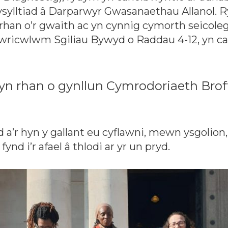
ysylltiad â Darparwyr Gwasanaethau Allanol. 
n rhan o’r gwaith ac yn cynnig cymorth seicol
Cwricwlwm Sgiliau Bywyd o Raddau 4-12, yn ca
yn rhan o gynllun Cymrodoriaeth Bro
a’r hyn y gallant eu cyflawni, mewn ysgolion
ynd i’r afael â thlodi ar yr un pryd.