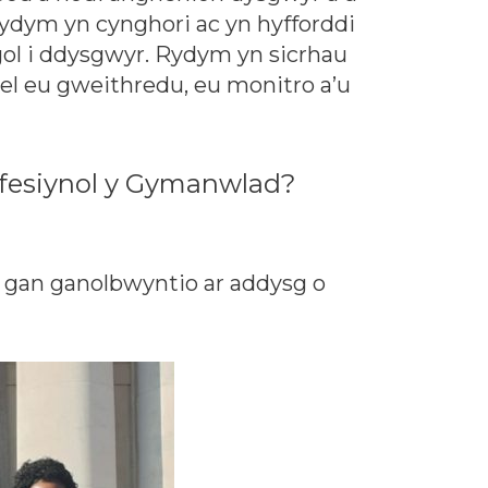
Rydym yn cynghori ac yn hyfforddi
egol i ddysgwyr. Rydym yn sicrhau
el eu gweithredu, eu monitro a’u
ffesiynol y Gymanwlad?
, gan ganolbwyntio ar addysg o