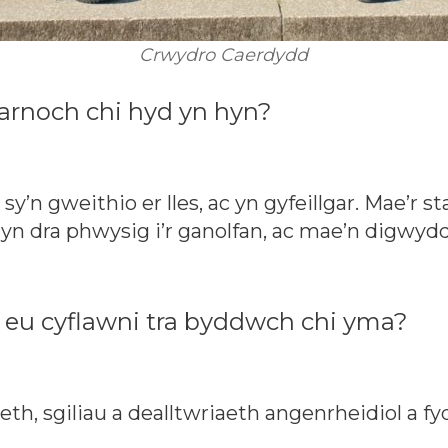
Crwydro Caerdydd
 arnoch chi hyd yn hyn?
’n gweithio er lles, ac yn gyfeillgar. Mae’r 
 yn dra phwysig i’r ganolfan, ac mae’n digwyd
 eu cyflawni tra byddwch chi yma?
th, sgiliau a dealltwriaeth angenrheidiol a f