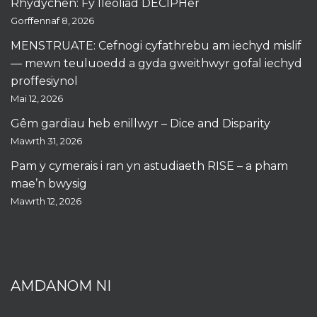
Rhydychen: Fy lleoliad DECIPHer
Gorffennaf 8, 2026
MENSTRUATE: Cefnogi cyfathrebu am iechyd mislif
— mewn teuluoedd a gyda gweithwyr gofal iechyd
proffesiynol
Mai 12, 2026
Gêm gardiau heb enillwyr – Dice and Disparity
Mawrth 31, 2026
Pam y cymerais i ran yn astudiaeth RISE – a pham
mae’n bwysig
Mawrth 12, 2026
AMDANOM NI