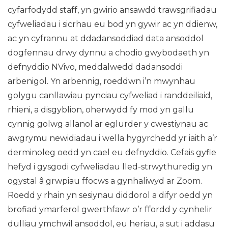
cyfarfodydd staff, yn gwirio ansawdd trawsgrifiadau
cyfweliadau i sicrhau eu bod yn gywir ac yn ddienw,
ac yn cyfrannu at ddadansoddiad data ansoddol
dogfennau drwy dynnu a chodio gwybodaeth yn
defnyddio NVivo, meddalwedd dadansoddi
arbenigol. Yn arbennig, roeddwn i’n mwynhau
golygu canllawiau pynciau cyfweliad i randdeiliaid,
rhieni, a disgyblion, oherwydd fy mod yn gallu
cynnig golwg allanol ar eglurder y cwestiynau ac
awgrymu newidiadau i wella hygyrchedd yr iaith a’r
derminoleg oedd yn cael eu defnyddio. Cefais gyfle
hefyd i gysgodi cyfweliadau lled-strwythuredig yn
ogystal â grwpiau ffocws a gynhaliwyd ar Zoom.
Roedd y rhain yn sesiynau diddorol a difyr oedd yn
brofiad ymarferol gwerthfawr o’r ffordd y cynhelir
dulliau ymchwil ansoddol, eu heriau, a sut i addasu