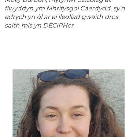
flwyddyn ym Mhrifysgol Caerdydd, sy’n
edrych yn ôl ar ei lleoliad gwaith dros
saith mis yn DECIPHer