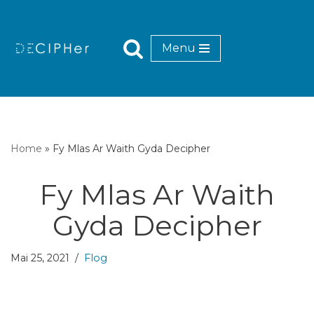
Mynd
Menu
i'r
cynnwys
Home
»
Fy Mlas Ar Waith Gyda Decipher
Fy Mlas Ar Waith
Gyda Decipher
Mai 25, 2021
Flog