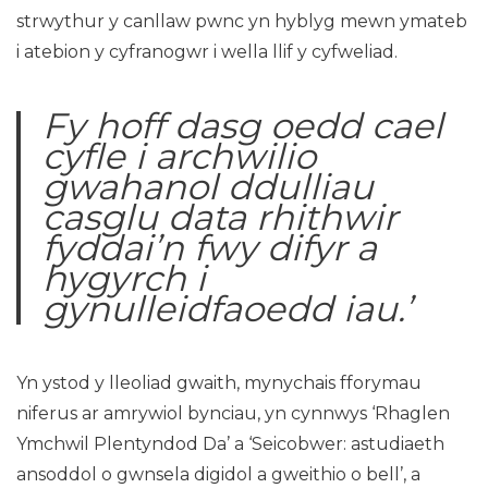
strwythur y canllaw pwnc yn hyblyg mewn ymateb
i atebion y cyfranogwr i wella llif y cyfweliad.
Fy hoff dasg oedd cael
cyfle i archwilio
gwahanol ddulliau
casglu data rhithwir
fyddai’n fwy difyr a
hygyrch i
gynulleidfaoedd iau.’
Yn ystod y lleoliad gwaith, mynychais fforymau
niferus ar amrywiol bynciau, yn cynnwys ‘Rhaglen
Ymchwil Plentyndod Da’ a ‘Seicobwer: astudiaeth
ansoddol o gwnsela digidol a gweithio o bell’, a