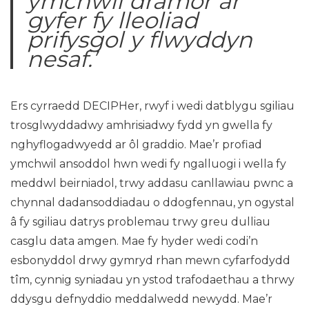
ymchwil dramor ar
gyfer fy lleoliad
prifysgol y flwyddyn
nesaf.’
Ers cyrraedd DECIPHer, rwyf i wedi datblygu sgiliau
trosglwyddadwy amhrisiadwy fydd yn gwella fy
nghyflogadwyedd ar ôl graddio. Mae’r profiad
ymchwil ansoddol hwn wedi fy ngalluogi i wella fy
meddwl beirniadol, trwy addasu canllawiau pwnc a
chynnal dadansoddiadau o ddogfennau, yn ogystal
â fy sgiliau datrys problemau trwy greu dulliau
casglu data amgen. Mae fy hyder wedi codi’n
esbonyddol drwy gymryd rhan mewn cyfarfodydd
tîm, cynnig syniadau yn ystod trafodaethau a thrwy
ddysgu defnyddio meddalwedd newydd. Mae’r