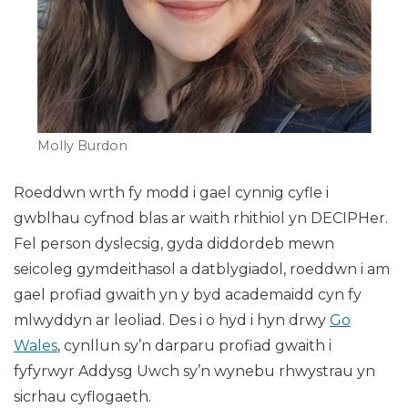
Molly Burdon
Roeddwn wrth fy modd i gael cynnig cyfle i
gwblhau cyfnod blas ar waith rhithiol yn DECIPHer.
Fel person dyslecsig, gyda diddordeb mewn
seicoleg gymdeithasol a datblygiadol, roeddwn i am
gael profiad gwaith yn y byd academaidd cyn fy
mlwyddyn ar leoliad. Des i o hyd i hyn drwy
Go
Wales
, cynllun sy’n darparu profiad gwaith i
fyfyrwyr Addysg Uwch sy’n wynebu rhwystrau yn
sicrhau cyflogaeth.