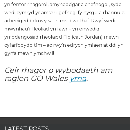
yn fentor rhagorol, amyneddgar a chefnogol, sydd
wedi cymryd yr amser i gefnogi fy nysgu a rhannu ei
arbenigedd dros y saith mis diwethaf. Rwyf wedi
mwynhau’r lleoliad yn fawr – yn enwedig
ymddangosiad rheolaidd Flo (cath Jordan) mewn
cyfarfodydd tîm – ac rwy’n edrych ymlaen at ddilyn
gyrfa mewn ymchwil!
Ceir rhagor o wybodaeth am
raglen GO Wales
yma
.
LATEST POSTS