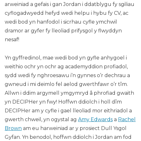
arweiniad a gefais i gan Jordan i ddatblygu fy sgiliau
cyflogadwyedd hefyd wedi helpu i hybu fy CV, ac
wedi bod yn hanfodol i sicrhau cyfle ymchwil
dramor ar gyfer fy lleoliad prifysgol y flwyddyn
nesaf!
Yn gyffredinol, mae wedi bod yn gyfle anhygoel i
weithio ochr yn ochr ag academyddion profiadol,
sydd wedi fy nghroesawu i’n gynnes o’r dechrau a
gwneud i mi deimlo fel aelod gwerthfawr o’r tîm.
Allwn i ddim argymell ymgymryd â phrofiad gwaith
yn DECIPHer yn fwy! Hoffwn ddiolch i holl dîm
DECIPHer am y cyfle i gael lleoliad mor eithriadol a
gwerth chweil, yn ogystal ag
Amy Edwards
a
Rachel
Brown
am eu harweiniad ar y prosiect Dull Ysgol
Gyfan. Yn benodol, hoffwn ddiolch i Jordan am fod