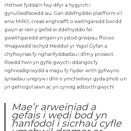
rhithwir fyddai’n fwy difyr a hygyrch i
gynulleidfaoedd iau. Gan ddefnyddio platfform o’r
enw MIRO, creais enghraifft o weithgaredd bwrdd
gwyn ar-lein y gellid ei ddefnyddio fel
gweithgaredd amgen yn ystod grwpiau ffocws
Ymagwedd Iechyd Meddwl yr Ysgol Gyfan a
chyflwynais fy nghanfyddiadau i dîm y prosiect.
Roedd hwn yn gyfle gwych i ddangos fy
nghreadigrwydd a magu fy hyder wrth gyflwyno
syniadau unigryw i dîm o ymchwilwyr gyda phob un
yn gefnogol iawn ac yn cynnig adborth gwych!
Mae’r arweiniad a
gefais i wedi bod yn
hanfodol i sicrhau cyfle