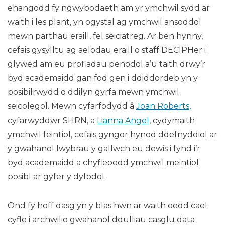
ehangodd fy ngwybodaeth am yr ymchwil sydd ar
waith i les plant, yn ogystal ag ymchwil ansoddol
mewn parthau eraill, fel seiciatreg. Ar ben hynny,
cefais gysylltu ag aelodau eraill o staff DECIPHer i
glywed am eu profiadau penodol a’u taith drwy’r
byd academaidd gan fod gen i ddiddordeb yn y
posibilrwydd o ddilyn gyrfa mewn ymchwil
seicolegol. Mewn cyfarfodydd â
Joan Roberts
,
cyfarwyddwr SHRN, a
Lianna Angel
, cydymaith
ymchwil feintiol, cefais gyngor hynod ddefnyddiol ar
y gwahanol lwybrau y gallwch eu dewis i fynd i’r
byd academaidd a chyfleoedd ymchwil meintiol
posibl ar gyfer y dyfodol.
Ond fy hoff dasg yn y blas hwn ar waith oedd cael
cyfle i archwilio gwahanol ddulliau casglu data