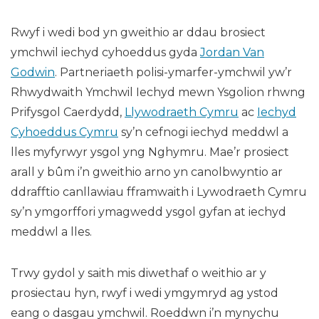
Rwyf i wedi bod yn gweithio ar ddau brosiect
ymchwil iechyd cyhoeddus gyda
Jordan Van
Godwin
. Partneriaeth polisi-ymarfer-ymchwil yw’r
Rhwydwaith Ymchwil Iechyd mewn Ysgolion rhwng
Prifysgol Caerdydd,
Llywodraeth Cymru
ac
Iechyd
Cyhoeddus Cymru
sy’n cefnogi iechyd meddwl a
lles myfyrwyr ysgol yng Nghymru. Mae’r prosiect
arall y bûm i’n gweithio arno yn canolbwyntio ar
ddrafftio canllawiau fframwaith i Lywodraeth Cymru
sy’n ymgorffori ymagwedd ysgol gyfan at iechyd
meddwl a lles.
Trwy gydol y saith mis diwethaf o weithio ar y
prosiectau hyn, rwyf i wedi ymgymryd ag ystod
eang o dasgau ymchwil. Roeddwn i’n mynychu