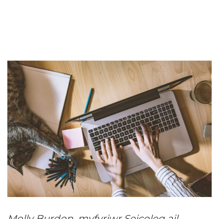
Molly Burdon, myfyriwr Seicoleg ail