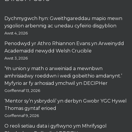
Dychmygwch hyn: Gweithgareddau mapio mewn
ysgolion arbennig ac unedau cyfeirio disgyblion
Awst 4, 2026
Penodwyd yr Athro Rhiannon Evans yn Arweinydd
Academaidd newydd Welsh Crucible
Awst 3, 2026
‘Yn union y math o arweiniad a mewnbwn
amhrisiadwy roeddwn i wedi gobeithio amdanynt.’
Myfyrio ar fy arhosiad ymchwil yn DECIPHer
Gorffennaf 13, 2026
‘Mentor sy’n ysbrydoli’ yn derbyn Gwobr YGC Hywel
Thomas gyntaf erioed
Gorffennaf 9, 2026
O reoli setiau data i gyflwyno ym Mhrifysgol