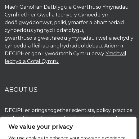
Mae’r Ganolfan Datblygu a Gwerthuso Ymyriadau
Cymhleth er Gwella Iechyd y Cyhoedd yn
dodâ gwyddonwyr, polisi, ymarfer a phartneriaid
cyhoeddus ynghyd i ddatblygu,
gwerthuso a gweithredu ymyriadau i wella iechyd y
cyhoedd a lleihau anghydraddoldebau. Ariennir
DECIPHer gan Lywodraeth Cymru drwy
Ymchwil
Iechyd a Gofal Cymru
.
ABOUT US
DECIPHer brings together scientists, policy, practice
and public partners to develop, evaluate and
implement interventions to improve population
We value your privacy
health and reduce inequalities. DECIPHer is funded
We use cookies to enhance your browsing experience,