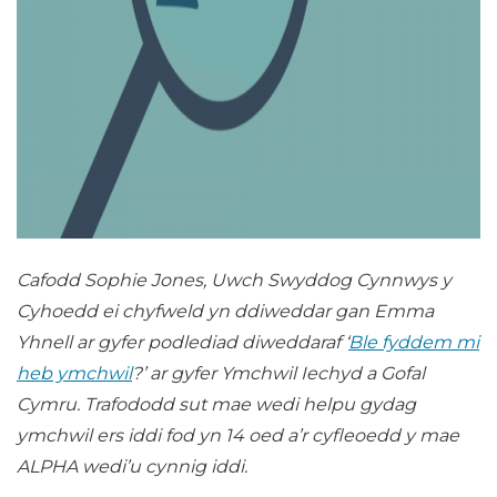
Cafodd Sophie Jones, Uwch Swyddog Cynnwys y
Cyhoedd ei chyfweld yn ddiweddar gan Emma
Yhnell ar gyfer podlediad diweddaraf ‘
Ble fyddem mi
heb ymchwil
?’ ar gyfer Ymchwil Iechyd a Gofal
Cymru. Trafododd sut mae wedi helpu gydag
ymchwil ers iddi fod yn 14 oed a’r cyfleoedd y mae
ALPHA wedi’u cynnig iddi.