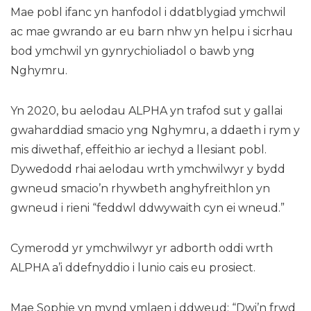
Mae pobl ifanc yn hanfodol i ddatblygiad ymchwil
ac mae gwrando ar eu barn nhw yn helpu i sicrhau
bod ymchwil yn gynrychioliadol o bawb yng
Nghymru.
Yn 2020, bu aelodau ALPHA yn trafod sut y gallai
gwaharddiad smacio yng Nghymru, a ddaeth i rym y
mis diwethaf, effeithio ar iechyd a llesiant pobl.
Dywedodd rhai aelodau wrth ymchwilwyr y bydd
gwneud smacio’n rhywbeth anghyfreithlon yn
gwneud i rieni “feddwl ddwywaith cyn ei wneud.”
Cymerodd yr ymchwilwyr yr adborth oddi wrth
ALPHA a’i ddefnyddio i lunio cais eu prosiect.
Mae Sophie yn mynd ymlaen i ddweud: “Dwi’n frwd