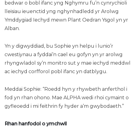
bedwar o bobl ifanc yng Nghymru fu’n cynrychioli
lleisiau ieuenctid yng nghynhadledd yr Arolwg
Ymddygiad Iechyd mewn Plant Oedran Ysgol yn yr
Alban.
Yn y digwyddiad, bu Sophie yn helpu i lunio’r
cwestiynau a fyddai’n cael eu gofyn yn yr arolwg
rhyngwladol sy’n monitro sut y mae iechyd meddwl
ac iechyd corfforol pobl ifanc yn datblygu.
Meddai Sophie: “Roedd hyn y rhywbeth anferthol i
fod yn rhan ohono. Mae ALPHA wedi rhoi cymaint o
gyfleoedd i mi feithrin fy hyder a’m gwybodaeth.”
Rhan hanfodol o ymchwil