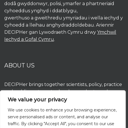
dodâ gwyddonwyr, polisi, ymarfer a phartneriaid
cyhoeddus ynghyd i ddatblygu,
gwerthuso a gweithredu ymyriadau i wella iechyd y
cyhoedd a lleihau anghydraddoldebau. Ariennir
DECIPHer gan Lywodraeth Cymru drwy
Ymchwil
Iechyd a Gofal Cymru
.
ABOUT US
DECIPHer brings together scientists, policy, practice
and public partners to develop, evaluate and
implement interventions to improve population
We value your privacy
health and reduce inequalities. DECIPHer is funded
We use cookies to enhance your browsing experience,
by the Welsh Government through
Health and
serve personalised ads or content, and analyse our
Care Research Wales
.
traffic. By clicking "Accept All", you consent to our use