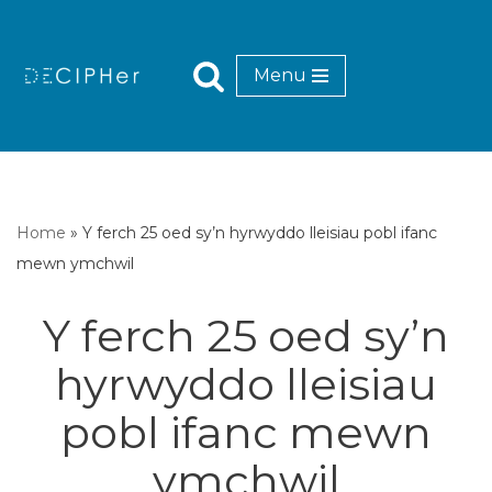
Mynd
Menu
i'r
cynnwys
Home
»
Y ferch 25 oed sy’n hyrwyddo lleisiau pobl ifanc
mewn ymchwil
Y ferch 25 oed sy’n
hyrwyddo lleisiau
pobl ifanc mewn
ymchwil