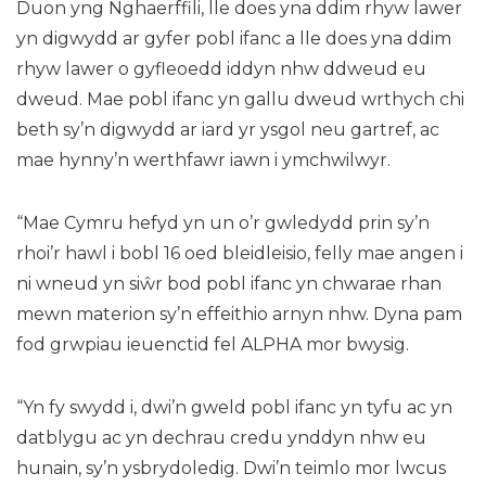
Duon yng Nghaerffili, lle does yna ddim rhyw lawer
yn digwydd ar gyfer pobl ifanc a lle does yna ddim
rhyw lawer o gyfleoedd iddyn nhw ddweud eu
dweud. Mae pobl ifanc yn gallu dweud wrthych chi
beth sy’n digwydd ar iard yr ysgol neu gartref, ac
mae hynny’n werthfawr iawn i ymchwilwyr.
“Mae Cymru hefyd yn un o’r gwledydd prin sy’n
rhoi’r hawl i bobl 16 oed bleidleisio, felly mae angen i
ni wneud yn siŵr bod pobl ifanc yn chwarae rhan
mewn materion sy’n effeithio arnyn nhw. Dyna pam
fod grwpiau ieuenctid fel ALPHA mor bwysig.
“Yn fy swydd i, dwi’n gweld pobl ifanc yn tyfu ac yn
datblygu ac yn dechrau credu ynddyn nhw eu
hunain, sy’n ysbrydoledig. Dwi’n teimlo mor lwcus