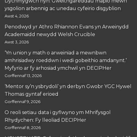
Dychmygwch hyn: Gweithgareddau mapio mewn
ysgolion arbennig ac unedau cyfeirio disgyblion
Awst 4, 2026
Penodwyd yr Athro Rhiannon Evans yn Arweinydd
Academaidd newydd Welsh Crucible
Awst 3, 2026
‘Yn union y math o arweiniad a mewnbwn
amhrisiadwy roeddwn i wedi gobeithio amdanynt.’
Myfyrio ar fy arhosiad ymchwil yn DECIPHer
Gorffennaf 13, 2026
‘Mentor sy’n ysbrydoli’ yn derbyn Gwobr YGC Hywel
Thomas gyntaf erioed
Gorffennaf 9, 2026
O reoli setiau data i gyflwyno ym Mhrifysgol
Rhydychen: Fy lleoliad DECIPHer
Gorffennaf 8, 2026