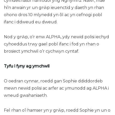
cymdeithasol hanfodol yng Nghymru. Nawr, mae
hi’n arwain yr un grŵp ieuenctid y daeth yn rhan
ohono dros 10 mlynedd yn ôl ac yn cefnogi pobl
ifanc i ddweud eu dweud.
Nod y grŵp, o’r enw ALPHA, ydy newid polisi iechyd
cyhoeddus trwy gael pobl ifanc i fod yn rhan o
brosiect ymchwil o’r cychwyn cyntaf.
Tyfu i fyny ag ymchwil
O oedran cynnar, roedd gan Sophie ddiddordeb
mewn newid polisi ac arfer ac ymunodd ag ALPHA i
wneud gwahaniaeth.
Fel rhan o’i hamser yn y grŵp, roedd Sophie yn un o