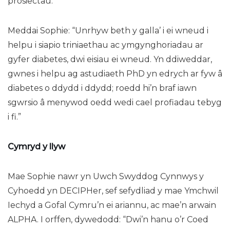
prosiectau.
Meddai Sophie: “Unrhyw beth y galla’ i ei wneud i
helpu i siapio triniaethau ac ymgynghoriadau ar
gyfer diabetes, dwi eisiau ei wneud. Yn ddiweddar,
gwnes i helpu ag astudiaeth PhD yn edrych ar fyw â
diabetes o ddydd i ddydd; roedd hi’n braf iawn
sgwrsio â menywod oedd wedi cael profiadau tebyg
i fi.”
Cymryd y llyw
Mae Sophie nawr yn Uwch Swyddog Cynnwys y
Cyhoedd yn DECIPHer, sef sefydliad y mae Ymchwil
Iechyd a Gofal Cymru’n ei ariannu, ac mae’n arwain
ALPHA. I orffen, dywedodd: “Dwi’n hanu o’r Coed