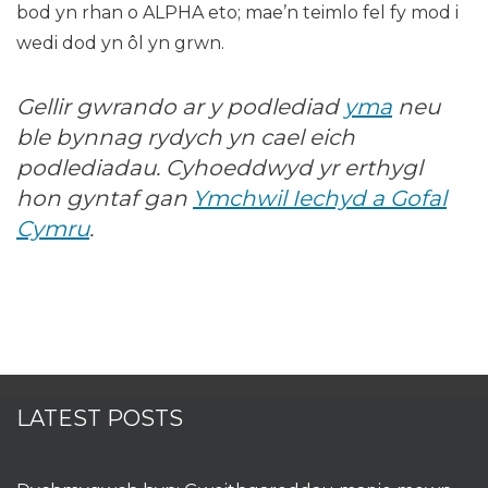
bod yn rhan o ALPHA eto; mae’n teimlo fel fy mod i
wedi dod yn ôl yn grwn.
Gellir gwrando ar y podlediad
yma
neu
ble bynnag rydych yn cael eich
podlediadau. Cyhoeddwyd yr erthygl
hon gyntaf gan
Ymchwil Iechyd a Gofal
Cymru
.
LATEST POSTS