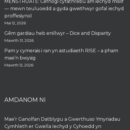
MENSTRUATE: Cefnogi cyfathrebu am iechyd mislif
— mewn teuluoedd a gyda gweithwyr gofal iechyd
proffesiynol
Mai 12, 2026
Gêm gardiau heb enillwyr – Dice and Disparity
Mawrth 31, 2026
Pam y cymerais i ran yn astudiaeth RISE – a pham
mae’n bwysig
Mawrth 12, 2026
AMDANOM NI
Mae’r Ganolfan Datblygu a Gwerthuso Ymyriadau
Cymhleth er Gwella Iechyd y Cyhoedd yn