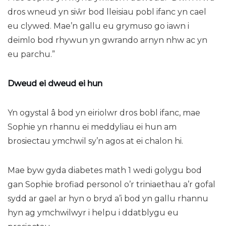
dros wneud yn siŵr bod lleisiau pobl ifanc yn cael
eu clywed. Mae’n gallu eu grymuso go iawn i
deimlo bod rhywun yn gwrando arnyn nhw ac yn
eu parchu.”
Dweud ei dweud ei hun
Yn ogystal â bod yn eiriolwr dros bobl ifanc, mae
Sophie yn rhannu ei meddyliau ei hun am
brosiectau ymchwil sy’n agos at ei chalon hi.
Mae byw gyda diabetes math 1 wedi golygu bod
gan Sophie brofiad personol o’r triniaethau a’r gofal
sydd ar gael ar hyn o bryd a’i bod yn gallu rhannu
hyn ag ymchwilwyr i helpu i ddatblygu eu