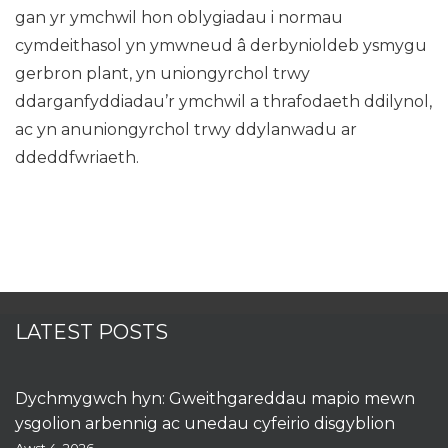
gan yr ymchwil hon oblygiadau i normau
cymdeithasol yn ymwneud â derbynioldeb ysmygu
gerbron plant, yn uniongyrchol trwy
ddarganfyddiadau’r ymchwil a thrafodaeth ddilynol,
ac yn anuniongyrchol trwy ddylanwadu ar
ddeddfwriaeth.
LATEST POSTS
Dychmygwch hyn: Gweithgareddau mapio mewn
ysgolion arbennig ac unedau cyfeirio disgyblion