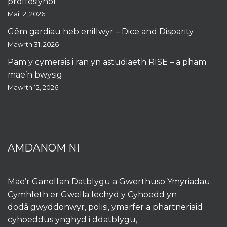
proffesiynol
Mai 12, 2026
Gêm gardiau heb enillwyr – Dice and Disparity
Mawrth 31, 2026
Pam y cymerais i ran yn astudiaeth RISE – a pham
mae’n bwysig
Mawrth 12, 2026
AMDANOM NI
Mae’r Ganolfan Datblygu a Gwerthuso Ymyriadau
Cymhleth er Gwella Iechyd y Cyhoedd yn
dodâ gwyddonwyr, polisi, ymarfer a phartneriaid
cyhoeddus ynghyd i ddatblygu,