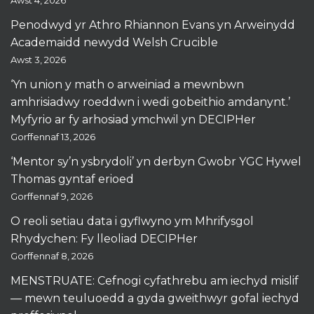
Awst 4, 2026
Penodwyd yr Athro Rhiannon Evans yn Arweinydd
Academaidd newydd Welsh Crucible
Awst 3, 2026
‘Yn union y math o arweiniad a mewnbwn
amhrisiadwy roeddwn i wedi gobeithio amdanynt.’
Myfyrio ar fy arhosiad ymchwil yn DECIPHer
Gorffennaf 13, 2026
‘Mentor sy’n ysbrydoli’ yn derbyn Gwobr YGC Hywel
Thomas gyntaf erioed
Gorffennaf 9, 2026
O reoli setiau data i gyflwyno ym Mhrifysgol
Rhydychen: Fy lleoliad DECIPHer
Gorffennaf 8, 2026
MENSTRUATE: Cefnogi cyfathrebu am iechyd mislif
— mewn teuluoedd a gyda gweithwyr gofal iechyd