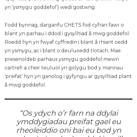
yn ‘ysmygu goddefol’) wedi gostwng.
Fodd bynnag, darganfu CHETS fod cyfran fawr o
blant yn parhau i ddod i gysylltiad â mwg goddefol.
Roedd hyn yn fwyaf cyffredin i blant â rhiant oedd
yn ysmygu, ac i blant o deuluoedd tlotach. Mae
presenoldeb parhaus ysmygu goddefol mewn
cartrefi a cheir teuluol yn golygu bod y mannau
‘preifat’ hyn yn ganolog i gyfyngu ar gysylltiad plant
â mwg goddefol.
“Os ydych o’r farn na ddylai
ymddygiadau preifat gael eu
rheoleiddio oni bai eu bod yn