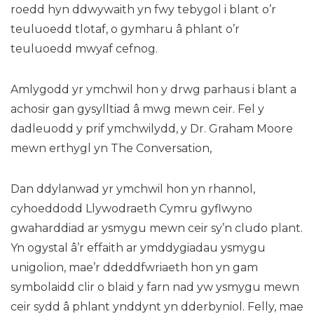
roedd hyn ddwywaith yn fwy tebygol i blant o’r
teuluoedd tlotaf, o gymharu â phlant o’r
teuluoedd mwyaf cefnog.
Amlygodd yr ymchwil hon y drwg parhaus i blant a
achosir gan gysylltiad â mwg mewn ceir. Fel y
dadleuodd y prif ymchwilydd, y Dr. Graham Moore
mewn erthygl yn The Conversation,
Dan ddylanwad yr ymchwil hon yn rhannol,
cyhoeddodd Llywodraeth Cymru gyflwyno
gwaharddiad ar ysmygu mewn ceir sy’n cludo plant.
Yn ogystal â’r effaith ar ymddygiadau ysmygu
unigolion, mae’r ddeddfwriaeth hon yn gam
symbolaidd clir o blaid y farn nad yw ysmygu mewn
ceir sydd â phlant ynddynt yn dderbyniol. Felly, mae