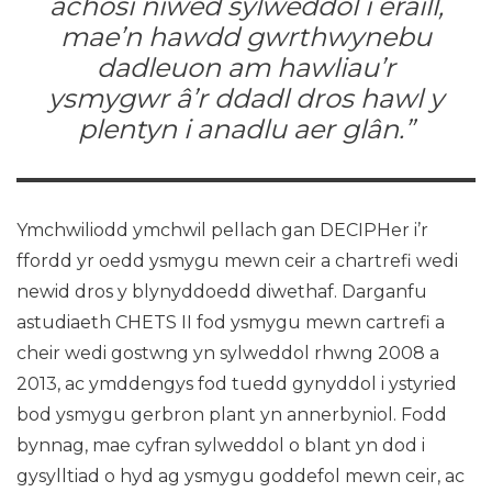
achosi niwed sylweddol i eraill,
mae’n hawdd gwrthwynebu
dadleuon am hawliau’r
ysmygwr â’r ddadl dros hawl y
plentyn i anadlu aer glân.”
Ymchwiliodd ymchwil pellach gan DECIPHer i’r
ffordd yr oedd ysmygu mewn ceir a chartrefi wedi
newid dros y blynyddoedd diwethaf. Darganfu
astudiaeth CHETS II fod ysmygu mewn cartrefi a
cheir wedi gostwng yn sylweddol rhwng 2008 a
2013, ac ymddengys fod tuedd gynyddol i ystyried
bod ysmygu gerbron plant yn annerbyniol. Fodd
bynnag, mae cyfran sylweddol o blant yn dod i
gysylltiad o hyd ag ysmygu goddefol mewn ceir, ac