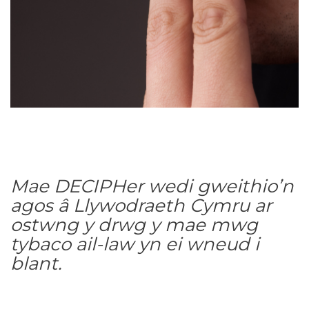
Mae DECIPHer wedi gweithio’n
agos â Llywodraeth Cymru ar
ostwng y drwg y mae mwg
tybaco ail-law yn ei wneud i
blant.