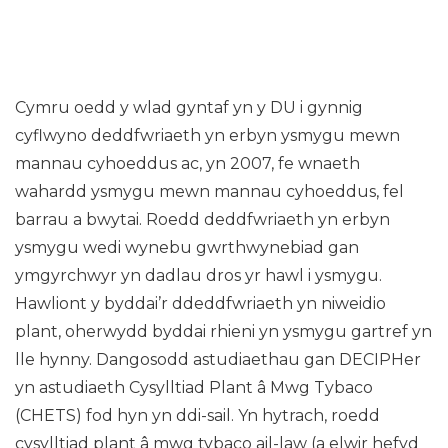
Cymru oedd y wlad gyntaf yn y DU i gynnig
cyflwyno deddfwriaeth yn erbyn ysmygu mewn
mannau cyhoeddus ac, yn 2007, fe wnaeth
wahardd ysmygu mewn mannau cyhoeddus, fel
barrau a bwytai. Roedd deddfwriaeth yn erbyn
ysmygu wedi wynebu gwrthwynebiad gan
ymgyrchwyr yn dadlau dros yr hawl i ysmygu.
Hawliont y byddai’r ddeddfwriaeth yn niweidio
plant, oherwydd byddai rhieni yn ysmygu gartref yn
lle hynny. Dangosodd astudiaethau gan DECIPHer
yn astudiaeth Cysylltiad Plant â Mwg Tybaco
(CHETS) fod hyn yn ddi-sail. Yn hytrach, roedd
cysylltiad plant â mwg tybaco ail-law (a elwir hefyd