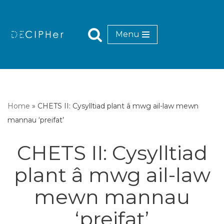
Mynd
Menu
i'r
cynnwys
Home
»
CHETS II: Cysylltiad plant â mwg ail-law mewn
mannau ‘preifat’
CHETS II: Cysylltiad
plant â mwg ail-law
mewn mannau
‘preifat’