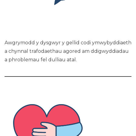
Awgrymodd y dysgwyr y gellid codi ymwybyddiaeth
a chynnal trafodaethau agored am ddigwyddiadau
a phroblemau fel dulliau atal.