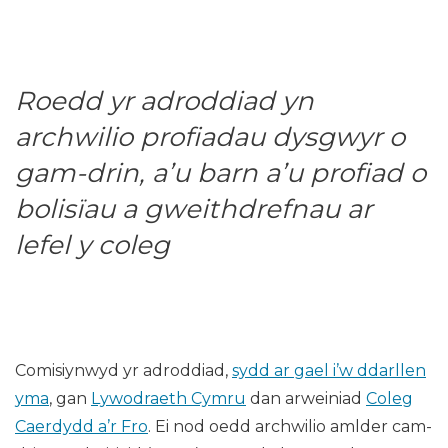
Roedd yr adroddiad yn
archwilio profiadau dysgwyr o
gam-drin, a’u barn a’u profiad o
bolisïau a gweithdrefnau ar
lefel y coleg
Comisiynwyd yr adroddiad,
sydd ar gael i’w ddarllen
yma
, gan
Lywodraeth Cymru
dan arweiniad
Coleg
Caerdydd a’r Fro
. Ei nod oedd archwilio amlder cam-