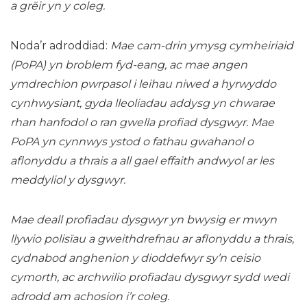
a grëir yn y coleg.
Noda’r adroddiad:
Mae cam-drin ymysg cymheiriaid
(PoPA) yn broblem fyd-eang, ac mae angen
ymdrechion pwrpasol i leihau niwed a hyrwyddo
cynhwysiant, gyda lleoliadau addysg yn chwarae
rhan hanfodol o ran gwella profiad dysgwyr. Mae
PoPA yn cynnwys ystod o fathau gwahanol o
aflonyddu a thrais a all gael effaith andwyol ar les
meddyliol y dysgwyr.
Mae deall profiadau dysgwyr yn bwysig er mwyn
llywio polisïau a gweithdrefnau ar aflonyddu a thrais,
cydnabod anghenion y dioddefwyr sy’n ceisio
cymorth, ac archwilio profiadau dysgwyr sydd wedi
adrodd am achosion i’r coleg.