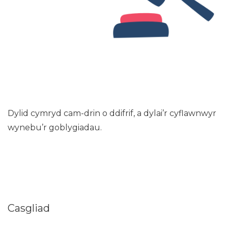
Dylid cymryd cam-drin o ddifrif, a dylai’r cyflawnwyr
wynebu’r goblygiadau.
Casgliad