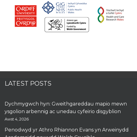
LATEST POSTS
Dychmygwch hyn: Gweithgareddau mapio mewn
ysgolion arbennig ac unedau cyfeirio disgyblion
Awst 4, 2026
Penodwyd yr Athro Rhiannon Evans yn Arweinydd