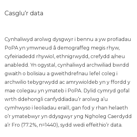
Casglu’r data
Cynhaliwyd arolwg dysgwyr i bennu a yw profiadau
PoPA yn ymwneud â demograffeg megis rhyw,
cyfeiriadedd rhywiol, ethnigrwydd, crefydd a/neu
anabledd. Yn ogystal, cynhaliwyd archwiliad bwrdd
gwaith o bolisïau a gweithdrefnau lefel coleg i
archwilio tebygrwydd ac amrywioldeb yn y ffordd y
mae colegau yn ymateb i PoPA. Dylid cymryd gofal
wrth ddehongli canfyddiadau’r arolwg a’u
cymhwyso i leoliadau eraill, gan fod y rhan helaeth
o’r ymatebwyr yn ddysgwyr yng Ngholeg Caerdydd
a’r Fro (77.2%, n=1440), sydd wedi effeithio’r data.