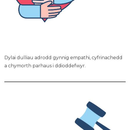
Dylai dulliau adrodd gynnig empathi, cyfrinachedd
a chymorth parhaus i ddioddefwyr.