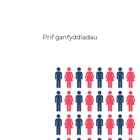
Prif ganfyddiadau