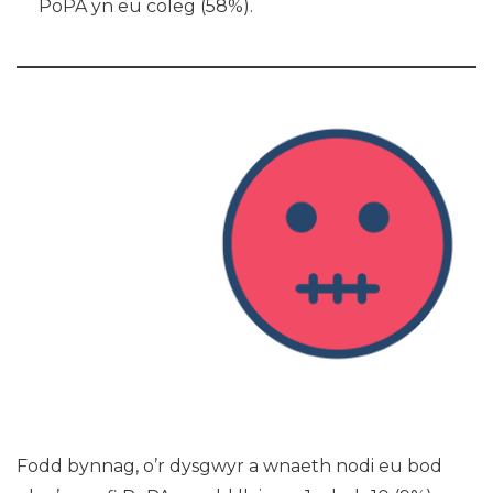
PoPA yn eu coleg (58%).
Fodd bynnag, o’r dysgwyr a wnaeth nodi eu bod