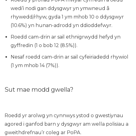
wedi’i nodi gan ddysgwyr yn ymwneud â
rhywedd/rhyw, gyda 1 ym mhob 10 o ddysgwyr
(10.6%) yn hunan-adrodd yn ddioddefwyr.
Roedd cam-drin ar sail ethnigrwydd hefyd yn
gyffredin (1 o bob 12 (8.5%)).
Nesaf roedd cam-drin ar sail cyfeiriadedd rhywiol
(1 ym mhob 14 (7%)).
Sut mae modd gwella?
Roedd yr arolwg yn cynnwys ystod o gwestiynau
agored i ganfod barn y dysgwyr am wella polisïau a
gweithdrefnau’r coleg ar PoPA.