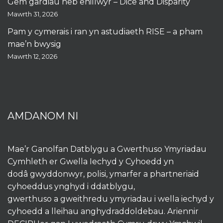
Gêm gardiau heb enillwyr – Dice and Disparity
Mawrth 31, 2026
Pam y cymerais i ran yn astudiaeth RISE – a pham
mae’n bwysig
Mawrth 12, 2026
AMDANOM NI
Mae’r Ganolfan Datblygu a Gwerthuso Ymyriadau
Cymhleth er Gwella Iechyd y Cyhoedd yn
dodâ gwyddonwyr, polisi, ymarfer a phartneriaid
cyhoeddus ynghyd i ddatblygu,
gwerthuso a gweithredu ymyriadau i wella iechyd y
cyhoedd a lleihau anghydraddoldebau. Ariennir