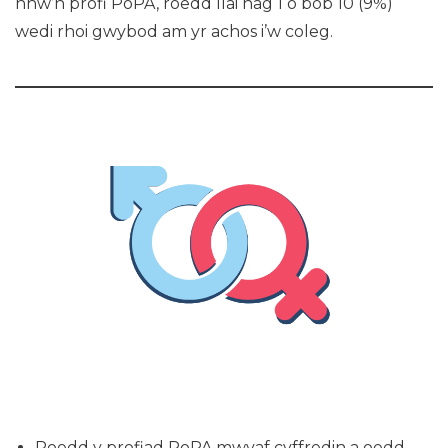
nhw’n profi PoPA, roedd llai nag 1 o bob 10 (9%)
wedi rhoi gwybod am yr achos i’w coleg.
Roedd y profiad PoPA mwyaf cyffredin a oedd