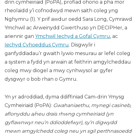
drin cymheiriaid (PoPA), profiad ohono a pha mor
rheolaidd y’i cofnodwyd mewn saith coleg yng
Nghymru (1). Y prif awdur oedd Sara Long, Cymrawd
Ymchwil ac Arweinydd Gwerthuso yn DECIPHer, a
ariennir gan
Ymchwil Iechyd a Gofal Cymru
, ac
Iechyd Cyhoeddus Cymru
. Disgwylir i
ganfyddiadau’r gwaith lywio mesurau ar lefel coleg
a system a fydd yn arwain at feithrin amgylcheddau
coleg mwy diogel a mwy cynhwysol ar gyfer
dysgwyr o bob rhan o Gymru.
Yn yr adroddiad, dyma ddiffiniad Cam-drin Ymysg
Cymheiriaid (PoPA):
Gwahaniaethu, mynegi casineb,
aflonyddu a/neu drais rhwng cymheiriaid (yn
gyflawnwyr neu’n ddioddefwyr), sy’n digwydd
mewn amgylchedd coleg neu yn sgil perthnasoedd