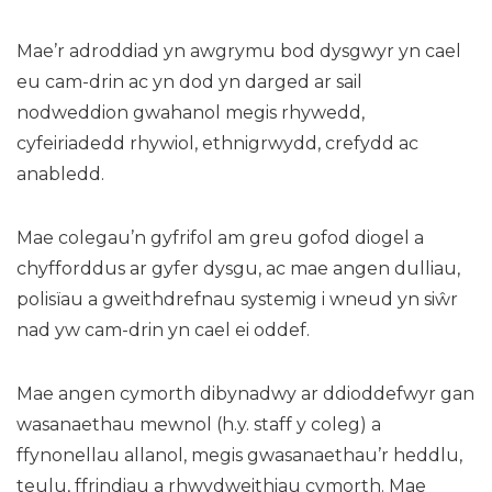
Mae’r adroddiad yn awgrymu bod dysgwyr yn cael
eu cam-drin ac yn dod yn darged ar sail
nodweddion gwahanol megis rhywedd,
cyfeiriadedd rhywiol, ethnigrwydd, crefydd ac
anabledd.
Mae colegau’n gyfrifol am greu gofod diogel a
chyfforddus ar gyfer dysgu, ac mae angen dulliau,
polisïau a gweithdrefnau systemig i wneud yn siŵr
nad yw cam-drin yn cael ei oddef.
Mae angen cymorth dibynadwy ar ddioddefwyr gan
wasanaethau mewnol (h.y. staff y coleg) a
ffynonellau allanol, megis gwasanaethau’r heddlu,
teulu, ffrindiau a rhwydweithiau cymorth. Mae