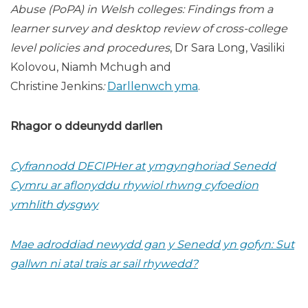
Abuse (PoPA) in Welsh colleges: Findings from a
learner survey and desktop review of cross-college
level policies and procedures
, Dr Sara Long, Vasiliki
Kolovou, Niamh Mchugh and
Christine Jenkins
:
Darllenwch yma
.
Rhagor o ddeunydd darllen
Cyfrannodd DECIPHer at ymgynghoriad Senedd
Cymru ar aflonyddu rhywiol rhwng cyfoedion
ymhlith dysgwy
Mae adroddiad newydd gan y Senedd yn gofyn: Sut
gallwn ni atal trais ar sail rhywedd?