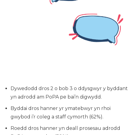
Dywedodd dros 2 o bob 3 o ddysgwyr y byddant
yn adrodd am PoPA pe bai’n digwydd.
Byddai dros hanner yr ymatebwyr yn rhoi
gwybod i’r coleg a staff cymorth (62%).
Roedd dros hanner yn deall prosesau adrodd