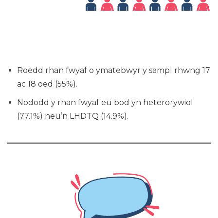
Roedd rhan fwyaf o ymatebwyr y sampl rhwng 17
ac 18 oed (55%).
Nododd y rhan fwyaf eu bod yn heterorywiol
(77.1%) neu’n LHDTQ (14.9%).