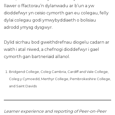
llawer o ffactorau’n dylanwadu ar b’un a yw
dioddefwyr yn ceisio cymorth gan eu colegau, felly
dylai colegau godi ymwybyddiaeth o bolisïau
adrodd ymysg dysgwyr.
Dylid sicrhau bod gweithdrefnau diogelu cadarn ar
waith i atal niwed, a chefnogi dioddefwyr i gael
cymorth gan bartneriaid allanol.
Bridgend College, Coleg Cambria, Cardiff and Vale College,
Coleg y Cymoedd, Merthyr College, Pembrokeshire College,
and Saint Davids
Learner experience and reporting of Peer-on-Peer