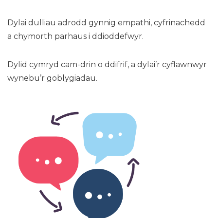
Dylai dulliau adrodd gynnig empathi, cyfrinachedd
a chymorth parhaus i ddioddefwyr.
Dylid cymryd cam-drin o ddifrif, a dylai’r cyflawnwyr
wynebu’r goblygiadau.