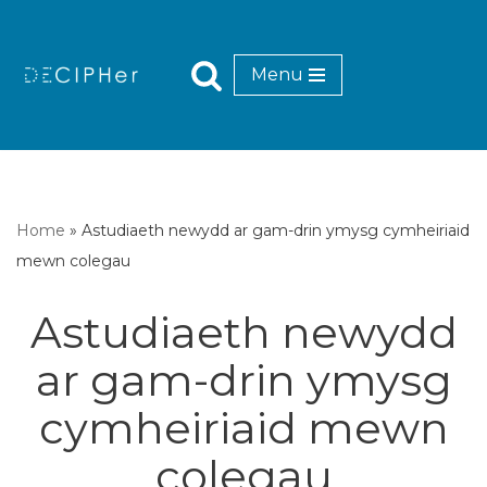
Mynd
Menu
i'r
cynnwys
Home
»
Astudiaeth newydd ar gam-drin ymysg cymheiriaid
mewn colegau
Astudiaeth newydd
ar gam-drin ymysg
cymheiriaid mewn
colegau