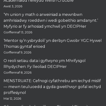
Academaidd newydd Welsh Crucible
Awst 3, 2026
‘Yn union y math o arweiniad a mewnbwn
amhrisiadwy roeddwn i wedi gobeithio amdanynt.’
Myfyrio ar fy arhosiad ymchwil yn DECIPHer
Gorffennaf 13, 2026
‘Mentor sy’n ysbrydoli’ yn derbyn Gwobr YGC Hywel
Thomas gyntaf erioed
Gorffennaf 9, 2026
O reoli setiau data i gyflwyno ym Mhrifysgol
Rhydychen: Fy lleoliad DECIPHer
Gorffennaf 8, 2026
MENSTRUATE: Cefnogi cyfathrebu am iechyd mislif
— mewn teuluoedd a gyda gweithwyr gofal iechyd
proffesiynol
Mai 12, 2026