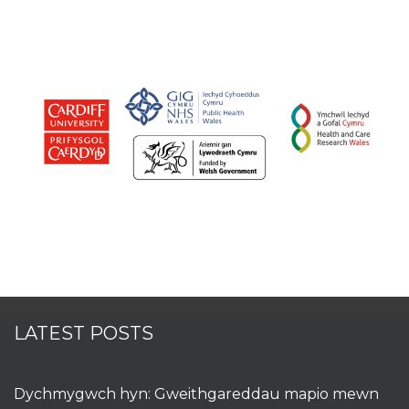
LATEST POSTS
Dychmygwch hyn: Gweithgareddau mapio mewn