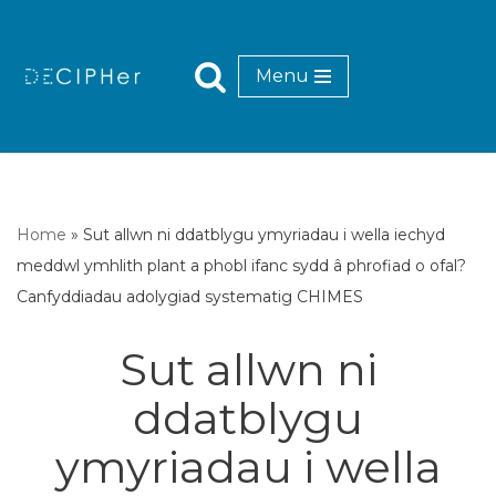
Mynd
Menu
i'r
cynnwys
Home
»
Sut allwn ni ddatblygu ymyriadau i wella iechyd
meddwl ymhlith plant a phobl ifanc sydd â phrofiad o ofal?
Canfyddiadau adolygiad systematig CHIMES
Sut allwn ni
ddatblygu
ymyriadau i wella