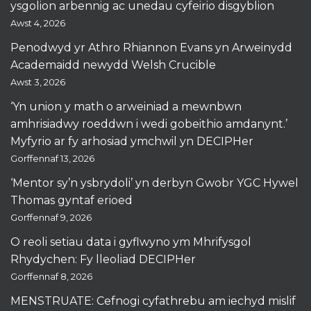
ysgolion arbennig ac unedau cyfeirio disgyblion
Awst 4, 2026
Penodwyd yr Athro Rhiannon Evans yn Arweinydd
Academaidd newydd Welsh Crucible
Awst 3, 2026
‘Yn union y math o arweiniad a mewnbwn
amhrisiadwy roeddwn i wedi gobeithio amdanynt.’
Myfyrio ar fy arhosiad ymchwil yn DECIPHer
Gorffennaf 13, 2026
‘Mentor sy’n ysbrydoli’ yn derbyn Gwobr YGC Hywel
Thomas gyntaf erioed
Gorffennaf 9, 2026
O reoli setiau data i gyflwyno ym Mhrifysgol
Rhydychen: Fy lleoliad DECIPHer
Gorffennaf 8, 2026
MENSTRUATE: Cefnogi cyfathrebu am iechyd mislif