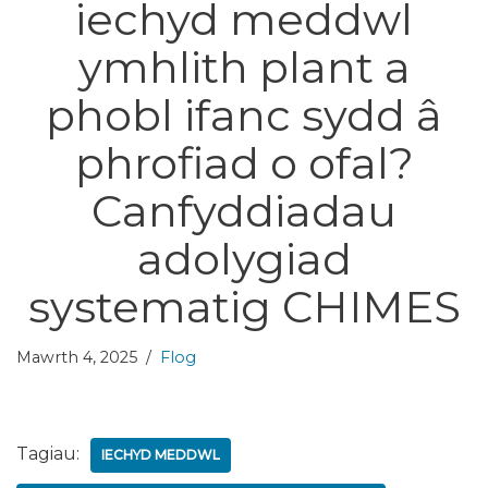
iechyd meddwl
ymhlith plant a
phobl ifanc sydd â
phrofiad o ofal?
Canfyddiadau
adolygiad
systematig CHIMES
Mawrth 4, 2025
Flog
Tagiau:
IECHYD MEDDWL