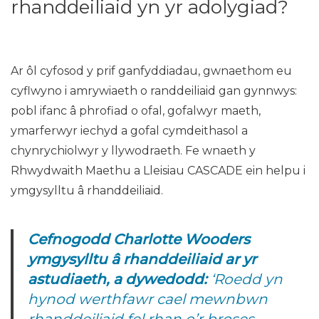
rhanddeiliaid yn yr adolygiad?
Ar ôl cyfosod y prif ganfyddiadau, gwnaethom eu
cyflwyno i amrywiaeth o randdeiliaid gan gynnwys:
pobl ifanc â phrofiad o ofal, gofalwyr maeth,
ymarferwyr iechyd a gofal cymdeithasol a
chynrychiolwyr y llywodraeth. Fe wnaeth y
Rhwydwaith Maethu a Lleisiau CASCADE ein helpu i
ymgysylltu â rhanddeiliaid.
Cefnogodd Charlotte Wooders
ymgysylltu â rhanddeiliaid ar yr
astudiaeth, a dywedodd:
‘Roedd yn
hynod werthfawr cael mewnbwn