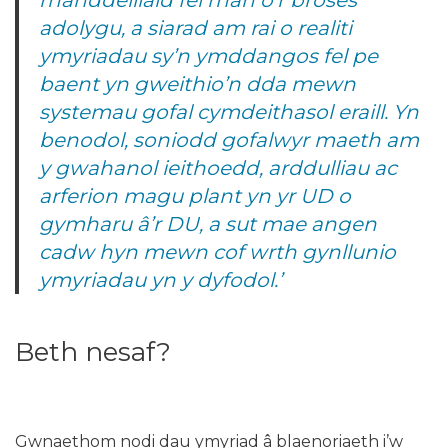
rhanddeiliaid fel rhan o’r broses
adolygu, a siarad am rai o realiti
ymyriadau sy’n ymddangos fel pe
baent yn gweithio’n dda mewn
systemau gofal cymdeithasol eraill. Yn
benodol, soniodd gofalwyr maeth am
y gwahanol ieithoedd, arddulliau ac
arferion magu plant yn yr UD o
gymharu â’r DU, a sut mae angen
cadw hyn mewn cof wrth gynllunio
ymyriadau yn y dyfodol.’
Beth nesaf?
Gwnaethom nodi dau ymyriad â blaenoriaeth i’w