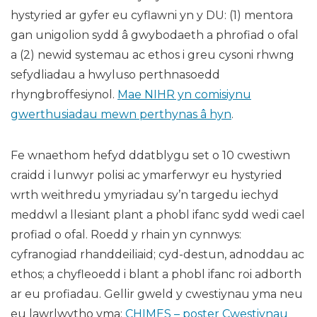
hystyried ar gyfer eu cyflawni yn y DU: (1) mentora
gan unigolion sydd â gwybodaeth a phrofiad o ofal
a (2) newid systemau ac ethos i greu cysoni rhwng
sefydliadau a hwyluso perthnasoedd
rhyngbroffesiynol.
Mae NIHR yn comisiynu
gwerthusiadau mewn perthynas â hyn
.
Fe wnaethom hefyd ddatblygu set o 10 cwestiwn
craidd i lunwyr polisi ac ymarferwyr eu hystyried
wrth weithredu ymyriadau sy’n targedu iechyd
meddwl a llesiant plant a phobl ifanc sydd wedi cael
profiad o ofal. Roedd y rhain yn cynnwys:
cyfranogiad rhanddeiliaid; cyd-destun, adnoddau ac
ethos; a chyfleoedd i blant a phobl ifanc roi adborth
ar eu profiadau. Gellir gweld y cwestiynau yma neu
eu lawrlwytho yma:
CHIMES – poster Cwestiynau