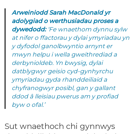
Arweiniodd Sarah MacDonald yr
adolygiad o werthusiadau proses a
dywedodd:
‘Fe wnaethom dynnu sylw
at nifer o ffactorau y dylai ymyriadau yn
y dyfodol ganolbwyntio arnynt er
mwyn helpu i wella gweithrediad a
derbynioldeb. Yn bwysig, dylai
datblygwyr geisio cyd-gynhyrchu
ymyriadau gyda rhanddeiliaid a
chyfranogwyr posibl, gan y gallant
ddod â lleisiau pwerus am y profiad
byw o ofal.’
Sut wnaethoch chi gynnwys