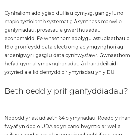
Cynhaliom adolygiad dulliau cymysg, gan gyfuno
mapio tystiolaeth systematig â synthesis manwl o
ganlyniadau, prosesau a gwerthusiadau
economaidd. Fe wnaethom adolygu astudiaethau o
16 o gronfeydd data electronig ac ymgynghori ag
arbenigwyr i gasglu data cynhwysfawr. Gwnaethom
hefyd gynnal ymgynghoriadau â rhanddeiliaid i
ystyried a ellid defnyddio’r ymyriadau yn y DU.
Beth oedd y prif ganfyddiadau?
Nododd yr astudiaeth 64 o ymyriadau. Roedd y rhan
fwyaf yn dod o UDA ac yn canolbwyntio ar wella
sgiliau cymdeithasol ac emosiynol pobl ifanc, neu