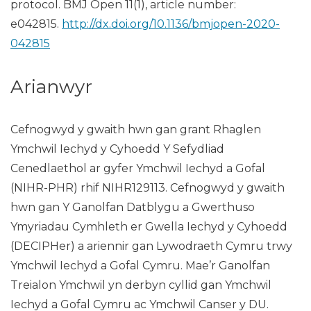
protocol. BMJ Open 11(1), article number:
e042815.
http://dx.doi.org/10.1136/bmjopen-2020-
042815
Arianwyr
Cefnogwyd y gwaith hwn gan grant Rhaglen
Ymchwil Iechyd y Cyhoedd Y Sefydliad
Cenedlaethol ar gyfer Ymchwil Iechyd a Gofal
(NIHR-PHR) rhif NIHR129113. Cefnogwyd y gwaith
hwn gan Y Ganolfan Datblygu a Gwerthuso
Ymyriadau Cymhleth er Gwella Iechyd y Cyhoedd
(DECIPHer) a ariennir gan Lywodraeth Cymru trwy
Ymchwil Iechyd a Gofal Cymru. Mae’r Ganolfan
Treialon Ymchwil yn derbyn cyllid gan Ymchwil
Iechyd a Gofal Cymru ac Ymchwil Canser y DU.