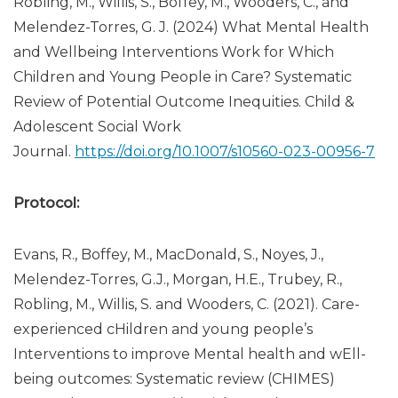
Robling, M., Willis, S., Boffey, M., Wooders, C., and
Melendez-Torres, G. J. (2024) What Mental Health
and Wellbeing Interventions Work for Which
Children and Young People in Care? Systematic
Review of Potential Outcome Inequities. Child &
Adolescent Social Work
Journal.
https://doi.org/10.1007/s10560-023-00956-7
Protocol:
Evans, R., Boffey, M., MacDonald, S., Noyes, J.,
Melendez-Torres, G.J., Morgan, H.E., Trubey, R.,
Robling, M., Willis, S. and Wooders, C. (2021). Care-
experienced cHildren and young people’s
Interventions to improve Mental health and wEll-
being outcomes: Systematic review (CHIMES)