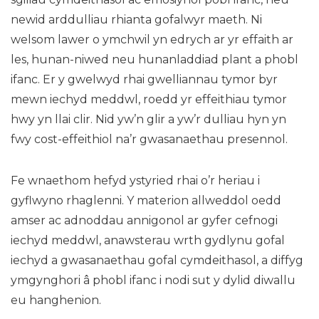
newid arddulliau rhianta gofalwyr maeth. Ni
welsom lawer o ymchwil yn edrych ar yr effaith ar
les, hunan-niwed neu hunanladdiad plant a phobl
ifanc. Er y gwelwyd rhai gwelliannau tymor byr
mewn iechyd meddwl, roedd yr effeithiau tymor
hwy yn llai clir. Nid yw’n glir a yw’r dulliau hyn yn
fwy cost-effeithiol na’r gwasanaethau presennol.
Fe wnaethom hefyd ystyried rhai o’r heriau i
gyflwyno rhaglenni. Y materion allweddol oedd
amser ac adnoddau annigonol ar gyfer cefnogi
iechyd meddwl, anawsterau wrth gydlynu gofal
iechyd a gwasanaethau gofal cymdeithasol, a diffyg
ymgynghori â phobl ifanc i nodi sut y dylid diwallu
eu hanghenion.