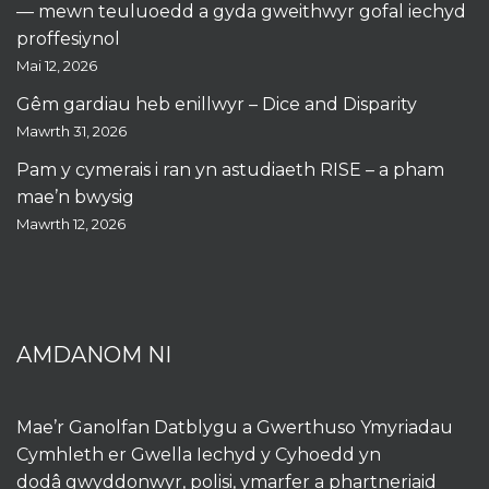
— mewn teuluoedd a gyda gweithwyr gofal iechyd
proffesiynol
Mai 12, 2026
Gêm gardiau heb enillwyr – Dice and Disparity
Mawrth 31, 2026
Pam y cymerais i ran yn astudiaeth RISE – a pham
mae’n bwysig
Mawrth 12, 2026
AMDANOM NI
Mae’r Ganolfan Datblygu a Gwerthuso Ymyriadau
Cymhleth er Gwella Iechyd y Cyhoedd yn
dodâ gwyddonwyr, polisi, ymarfer a phartneriaid