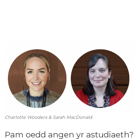
Charlotte Wooders & Sarah MacDonald
Pam oedd angen yr astudiaeth?