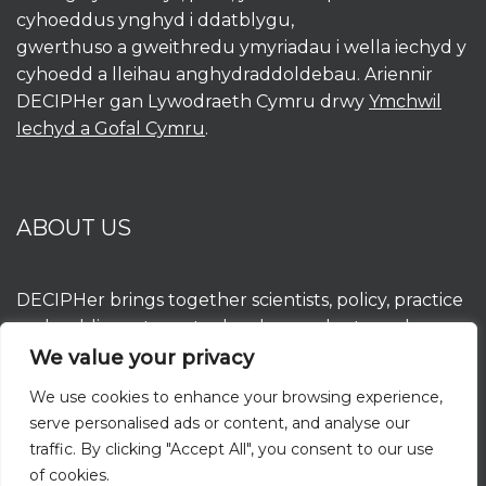
cyhoeddus ynghyd i ddatblygu,
gwerthuso a gweithredu ymyriadau i wella iechyd y
cyhoedd a lleihau anghydraddoldebau. Ariennir
DECIPHer gan Lywodraeth Cymru drwy
Ymchwil
Iechyd a Gofal Cymru
.
ABOUT US
DECIPHer brings together scientists, policy, practice
and public partners to develop, evaluate and
implement interventions to improve population
We value your privacy
health and reduce inequalities. DECIPHer is funded
We use cookies to enhance your browsing experience,
by the Welsh Government through
Health and
serve personalised ads or content, and analyse our
Care Research Wales
.
traffic. By clicking "Accept All", you consent to our use
of cookies.