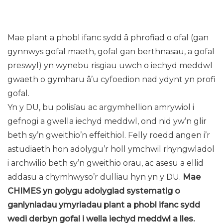
Mae plant a phobl ifanc sydd â phrofiad o ofal (gan
gynnwys gofal maeth, gofal gan berthnasau, a gofal
preswyl) yn wynebu risgiau uwch o iechyd meddwl
gwaeth o gymharu â’u cyfoedion nad ydynt yn profi
gofal.
Yn y DU, bu polisïau ac argymhellion amrywiol i
gefnogi a gwella iechyd meddwl, ond nid yw’n glir
beth sy’n gweithio’n effeithiol. Felly roedd angen i’r
astudiaeth hon adolygu’r holl ymchwil rhyngwladol
i archwilio beth sy’n gweithio orau, ac asesu a ellid
addasu a chymhwyso’r dulliau hyn yn y DU.
Mae
CHIMES yn golygu adolygiad systematig o
ganlyniadau ymyriadau plant a phobl ifanc sydd
wedi derbyn gofal i wella iechyd meddwl a lles.