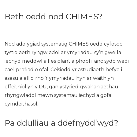
Beth oedd nod CHIMES?
Nod adolygiad systematig CHIMES oedd cyfosod
tystiolaeth ryngwladol ar ymyriadau sy’n gwella
iechyd meddwl a lles plant a phobl ifanc sydd wedi
cael profiad o ofal. Ceisiodd yr astudiaeth hefyd i
asesu a ellid rhoi’r ymyriadau hyn ar waith yn
effeithiol yn y DU, gan ystyried gwahaniaethau
rhyngwladol mewn systemau iechyd a gofal
cymdeithasol.
Pa ddulliau a ddefnyddiwyd?