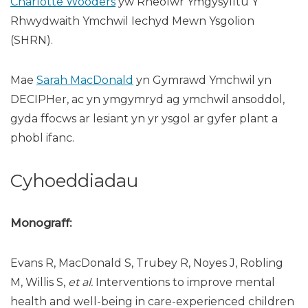
Charlotte Wooders
yw Rheolwr Ymgysylltu Y
Rhwydwaith Ymchwil Iechyd Mewn Ysgolion
(SHRN).
Mae
Sarah MacDonald
yn Gymrawd Ymchwil yn
DECIPHer, ac yn ymgymryd ag ymchwil ansoddol,
gyda ffocws ar lesiant yn yr ysgol ar gyfer plant a
phobl ifanc.
Cyhoeddiadau
Monograff:
Evans R, MacDonald S, Trubey R, Noyes J, Robling
M, Willis S,
et al.
Interventions to improve mental
health and well-being in care-experienced children