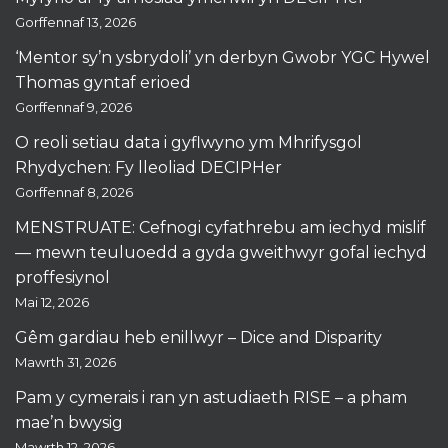
Gorffennaf 13, 2026
‘Mentor sy’n ysbrydoli’ yn derbyn Gwobr YGC Hywel
Thomas gyntaf erioed
Gorffennaf 9, 2026
O reoli setiau data i gyflwyno ym Mhrifysgol
Rhydychen: Fy lleoliad DECIPHer
Gorffennaf 8, 2026
MENSTRUATE: Cefnogi cyfathrebu am iechyd mislif
— mewn teuluoedd a gyda gweithwyr gofal iechyd
proffesiynol
Mai 12, 2026
Gêm gardiau heb enillwyr – Dice and Disparity
Mawrth 31, 2026
Pam y cymerais i ran yn astudiaeth RISE – a pham
mae’n bwysig
Mawrth 12, 2026