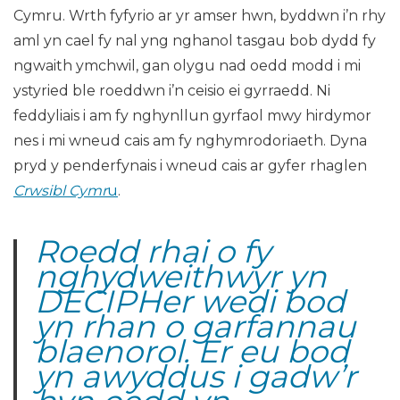
Cymru. Wrth fyfyrio ar yr amser hwn, byddwn i’n rhy
aml yn cael fy nal yng nghanol tasgau bob dydd fy
ngwaith ymchwil, gan olygu nad oedd modd i mi
ystyried ble roeddwn i’n ceisio ei gyrraedd. Ni
feddyliais i am fy nghynllun gyrfaol mwy hirdymor
nes i mi wneud cais am fy nghymrodoriaeth. Dyna
pryd y penderfynais i wneud cais ar gyfer rhaglen
Crwsibl Cymr
u
.
Roedd rhai o fy
nghydweithwyr yn
DECIPHer wedi bod
yn rhan o garfannau
blaenorol. Er eu bod
yn awyddus i gadw’r