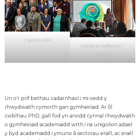
Y garfan 2024
Hayley yn cyflwyno i’r
Crwsibl
Un o’r prif bethau cadarnhaol i mi oedd y
rhwydwaith cymorth gan gymheiriaid. Ar ôl
cwblhau PhD, gall fod yn anodd cynnal rhwydwaith
o gymheiriaid academaidd wrth i rai unigolion adael
y byd academaidd i ymuno â sectorau eraill, ac eraill