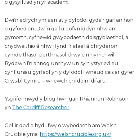
o gysylltiad yn yr academi.
Dwi’n edrych ymlaen at y dyfodol gyda’r garfan hon
o gyfoedion. Dwi’n gallu gofyn iddyn nhw am
gymorth, cyfnewid gwybodaeth ddisgyblaethol, a
chydweithio â nhw i fynd i’r afael â phryderon
cymdeithasol perthnasol drwy ein hymchwil.
Byddwn i’n annog unrhyw un sy’n ystyried eu
cynlluniau gyrfaol yn y dyfodol i wneud cais ar gyfer
Crwsibl Cymru – wnewch chi ddim difaru.
Ysgrifennwyd y blog hwn gan Rhiannon Robinson
yn
The Cardiff Researcher
.
Gellir dod o hyd i fwy o wybodaeth am Welsh
Crucible yma:
https://welshcrucible.org.uk/.