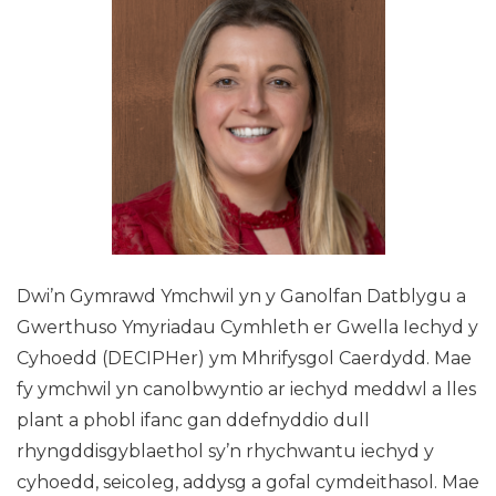
Dwi’n Gymrawd Ymchwil yn y Ganolfan Datblygu a
Gwerthuso Ymyriadau Cymhleth er Gwella Iechyd y
Cyhoedd (DECIPHer) ym Mhrifysgol Caerdydd. Mae
fy ymchwil yn canolbwyntio ar iechyd meddwl a lles
plant a phobl ifanc gan ddefnyddio dull
rhyngddisgyblaethol sy’n rhychwantu iechyd y
cyhoedd, seicoleg, addysg a gofal cymdeithasol. Mae