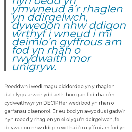
hyn oedd yn
ymwneud â’r rhaglen
yn ddirgelwch,
dywedon nhw ddigon
wrthyf i wneud i mi
deimlo’n gyffrous am
fod yn rhan o
rwydwaith mor
unigryw.
Roeddwn i wedi magu diddordeb yn y rhaglen
datblygu arweinyddiaeth hon gan fod rhai o’m
cydweithwyr yn DECIPHer wedi bod yn rhan o
garfanau blaenorol. Er eu bod yn awyddus i gadw’r
hyn roedd y rhaglen yn ei olygu’n ddirgelwch, fe
ddywedon nhw ddigon wrtha i i’m cyffroi am fod yn