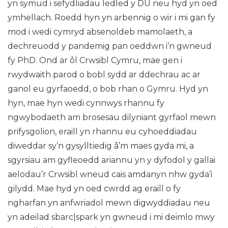
yn symud i sefydliadau ledled y DU neu hyd yn oed
ymhellach. Roedd hyn yn arbennig o wir i mi gan fy
mod i wedi cymryd absenoldeb mamolaeth, a
dechreuodd y pandemig pan oeddwn i’n gwneud
fy PhD. Ond ar ôl Crwsibl Cymru, mae gen i
rwydwaith parod o bobl sydd ar ddechrau ac ar
ganol eu gyrfaoedd, o bob rhan o Gymru. Hyd yn
hyn, mae hyn wedi cynnwys rhannu fy
ngwybodaeth am brosesau dilyniant gyrfaol mewn
prifysgolion, eraill yn rhannu eu cyhoeddiadau
diweddar sy’n gysylltiedig â’m maes gyda mi, a
sgyrsiau am gyfleoedd ariannu yn y dyfodol y gallai
aelodau’r Crwsibl wneud cais amdanyn nhw gyda’i
gilydd. Mae hyd yn oed cwrdd ag eraill o fy
ngharfan yn anfwriadol mewn digwyddiadau neu
yn adeilad sbarc|spark yn gwneud i mi deimlo mwy