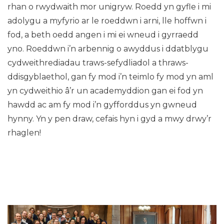
rhan o rwydwaith mor unigryw. Roedd yn gyfle i mi
adolygu a myfyrio ar le roeddwn i arni, lle hoffwn i
fod, a beth oedd angen i mi ei wneud i gyrraedd
yno. Roeddwn i’n arbennig o awyddus i ddatblygu
cydweithrediadau traws-sefydliadol a thraws-
ddisgyblaethol, gan fy mod i’n teimlo fy mod yn aml
yn cydweithio â’r un academyddion gan ei fod yn
hawdd ac am fy mod i’n gyfforddus yn gwneud
hynny. Yn y pen draw, cefais hyn i gyd a mwy drwy’r
rhaglen!