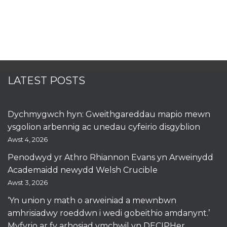
LATEST POSTS
Dychmygwch hyn: Gweithgareddau mapio mewn
ysgolion arbennig ac unedau cyfeirio disgyblion
Awst 4, 2026
Penodwyd yr Athro Rhiannon Evans yn Arweinydd
Academaidd newydd Welsh Crucible
Awst 3, 2026
‘Yn union y math o arweiniad a mewnbwn
amhrisiadwy roeddwn i wedi gobeithio amdanynt.’
Myfyrio ar fy arhosiad ymchwil yn DECIPHer