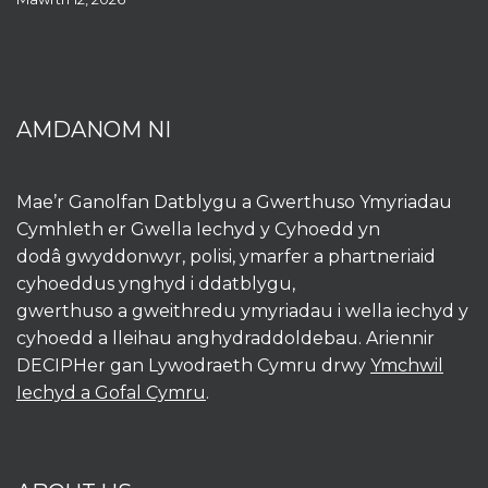
AMDANOM NI
Mae’r Ganolfan Datblygu a Gwerthuso Ymyriadau
Cymhleth er Gwella Iechyd y Cyhoedd yn
dodâ gwyddonwyr, polisi, ymarfer a phartneriaid
cyhoeddus ynghyd i ddatblygu,
gwerthuso a gweithredu ymyriadau i wella iechyd y
cyhoedd a lleihau anghydraddoldebau. Ariennir
DECIPHer gan Lywodraeth Cymru drwy
Ymchwil
Iechyd a Gofal Cymru
.