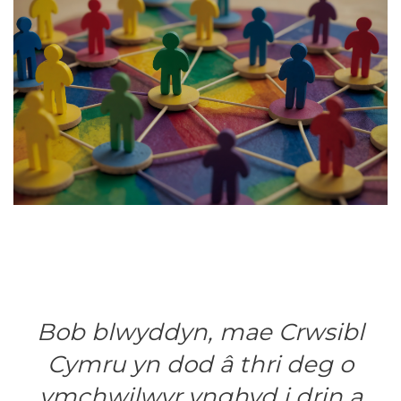
Bob blwyddyn, mae Crwsibl
Cymru yn dod â thri deg o
ymchwilwyr ynghyd i drin a