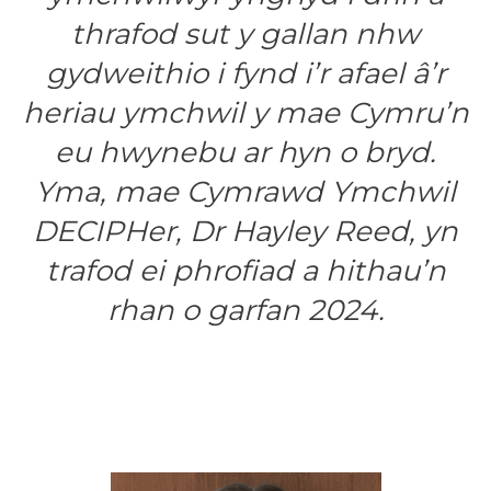
thrafod sut y gallan nhw
gydweithio i fynd i’r afael â’r
heriau ymchwil y mae Cymru’n
eu hwynebu ar hyn o bryd.
Yma, mae Cymrawd Ymchwil
DECIPHer, Dr Hayley Reed, yn
trafod ei phrofiad a hithau’n
rhan o garfan 2024.