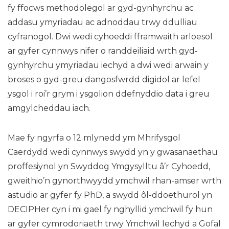
fy ffocws methodolegol ar gyd-gynhyrchu ac
addasu ymyriadau ac adnoddau trwy ddulliau
cyfranogol. Dwi wedi cyhoeddi fframwaith arloesol
ar gyfer cynnwys nifer o randdeiliaid wrth gyd-
gynhyrchu ymyriadau iechyd a dwi wedi arwain y
broses o gyd-greu dangosfwrdd digidol ar lefel
ysgol i roi’r grym i ysgolion ddefnyddio data i greu
amgylcheddau iach.
Mae fy ngyrfa o 12 mlynedd ym Mhrifysgol
Caerdydd wedi cynnwys swydd yn y gwasanaethau
proffesiynol yn Swyddog Ymgysylltu â’r Cyhoedd,
gweithio’n gynorthwyydd ymchwil rhan-amser wrth
astudio ar gyfer fy PhD, a swydd ôl-ddoethurol yn
DECIPHer cyn i mi gael fy nghyllid ymchwil fy hun
ar gyfer cymrodoriaeth trwy Ymchwil Iechyd a Gofal