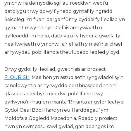
ymchwil a defnyddio sgiliau roeddwn wedi’u
datblygu trwy ddwy flynedd gyntaf fy ngradd
Seicoleg. Yn fuan, darganfûm y byddai fy lleoliad yn
gymaint mwy na hyn. Cefais amrywiaeth o
gyfleoedd i’m herio, datblygu fy hyder a gwella fy
nealltwriaeth o ymchwil a’r effaith y mae’n ei chael
ar fywydau pobl ifanc a theuluoedd ledled y byd.
Drwy gydol fy lleoliad, gweithiais ar brosiect
FLOURISH
. Mae hon yn astudiaeth ryngwladol sy’n
canolbwyntio ar hyrwyddo perthnasoedd rhieni-
glasoed ac iechyd meddwl pobl ifanc trwy
gyflwyno’r rhaglen rhianta ‘Rhianta ar gyfer Iechyd
Gydol Oes i Bobl Ifanc yn eu Harddegau’ ym
Moldofa a Gogledd Macedonia. Roedd y prosiect
hwn yn cwmpasu sawl gwlad, gan ddangos i mi