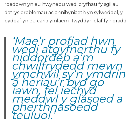
roeddwn yn eu hwynebu wedi cryfhau fy sgiliau
datrys problemau ac annibyniaeth yn sylweddol, y
byddaf yn eu cario ymlaen i flwyddyn olaf fy ngradd.
‘Mae’r profiad hwn
wedi atgyfnerthu fy
niddordeb a’m
chwilfrydedd mewn
ymchwil sy’n ymdrin
â heriau’r byd go
iawn, fel iechyd
meddwl y glasoed a
pherthnasoedd
teuluol.’