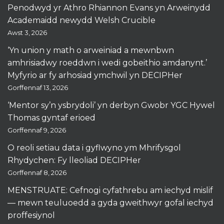
Penodwyd yr Athro Rhiannon Evans yn Arweinydd
Academaidd newydd Welsh Crucible
Awst 3, 2026
‘Yn union y math o arweiniad a mewnbwn
amhrisiadwy roeddwn i wedi gobeithio amdanynt.’
Myfyrio ar fy arhosiad ymchwil yn DECIPHer
Gorffennaf 13, 2026
‘Mentor sy’n ysbrydoli’ yn derbyn Gwobr YGC Hywel
Thomas gyntaf erioed
Gorffennaf 9, 2026
O reoli setiau data i gyflwyno ym Mhrifysgol
Rhydychen: Fy lleoliad DECIPHer
Gorffennaf 8, 2026
MENSTRUATE: Cefnogi cyfathrebu am iechyd mislif
— mewn teuluoedd a gyda gweithwyr gofal iechyd
proffesiynol