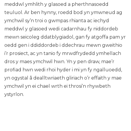
meddwl ymhlith y glasoed a pherthnasoedd
teuluol. Ar ben hynny, roedd bod yn ymwneud ag
ymchwil sy’n troi o gwmpas rhianta ac iechyd
meddwl y glasoed wedi cadarnhau fy niddordeb
mewn seicoleg ddatblygiadol, gan fy atgoffa pam yr
oedd gen i ddiddordeb i ddechrau mewn gweithio
i’r prosiect, ac yn tanio fy mrwdfrydedd ymhellach
dros y maes ymchwil hwn. Yn y pen draw, mae’r
profiad hwn wedi rhoi hyder i mi yn fy ngalluoedd,
yn ogystal â dealltwriaeth gliriach o’r effaith y mae
ymchwil yn ei chael wrth ei throsi’n rhywbeth
ystyrlon.