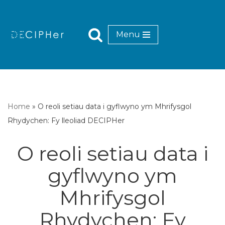
Mynd
Menu
i'r
cynnwys
Home
»
O reoli setiau data i gyflwyno ym Mhrifysgol
Rhydychen: Fy lleoliad DECIPHer
O reoli setiau data i
gyflwyno ym
Mhrifysgol
Rhydychen: Fy