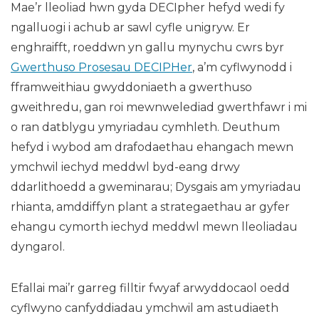
Mae’r lleoliad hwn gyda DECIpher hefyd wedi fy
ngalluogi i achub ar sawl cyfle unigryw. Er
enghraifft, roeddwn yn gallu mynychu cwrs byr
Gwerthuso Prosesau DECIPHer
, a’m cyflwynodd i
fframweithiau gwyddoniaeth a gwerthuso
gweithredu, gan roi mewnwelediad gwerthfawr i mi
o ran datblygu ymyriadau cymhleth. Deuthum
hefyd i wybod am drafodaethau ehangach mewn
ymchwil iechyd meddwl byd-eang drwy
ddarlithoedd a gweminarau; Dysgais am ymyriadau
rhianta, amddiffyn plant a strategaethau ar gyfer
ehangu cymorth iechyd meddwl mewn lleoliadau
dyngarol.
Efallai mai’r garreg filltir fwyaf arwyddocaol oedd
cyflwyno canfyddiadau ymchwil am astudiaeth