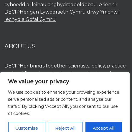
cyhoedd a lleihau anghydraddoldebau. Ariennir
DECIPHer gan Lywodraeth Cymru drwy
Ymchwil
Iechyd a Gofal Cymru
.
ABOUT US
DECIPHer brings together scientists, policy, practice
and public partners to develop, evaluate and
implement interventions to improve population
We value your privacy
health and reduce inequalities. DECIPHer is funded
We use cookies to enhance your browsing experience,
by the Welsh Government through
Health and
serve personalised ads or content, and analyse our
Care Research Wales
.
traffic. By clicking "Accept All", you consent to our use
of cookies.
Customise
Reject All
Accept All