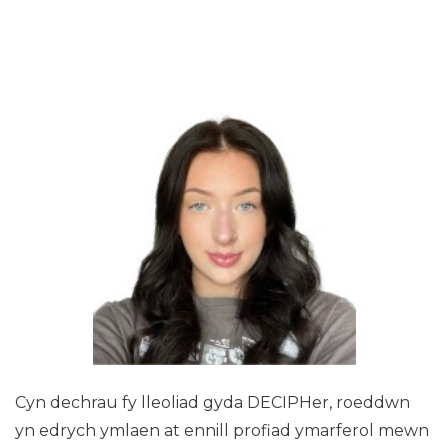
Cyn dechrau fy lleoliad gyda DECIPHer, roeddwn
yn edrych ymlaen at ennill profiad ymarferol mewn