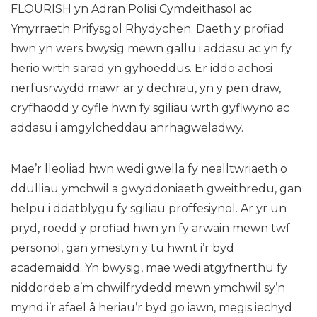
FLOURISH yn Adran Polisi Cymdeithasol ac
Ymyrraeth Prifysgol Rhydychen. Daeth y profiad
hwn yn wers bwysig mewn gallu i addasu ac yn fy
herio wrth siarad yn gyhoeddus. Er iddo achosi
nerfusrwydd mawr ar y dechrau, yn y pen draw,
cryfhaodd y cyfle hwn fy sgiliau wrth gyflwyno ac
addasu i amgylcheddau anrhagweladwy.
Mae’r lleoliad hwn wedi gwella fy nealltwriaeth o
ddulliau ymchwil a gwyddoniaeth gweithredu, gan
helpu i ddatblygu fy sgiliau proffesiynol. Ar yr un
pryd, roedd y profiad hwn yn fy arwain mewn twf
personol, gan ymestyn y tu hwnt i’r byd
academaidd. Yn bwysig, mae wedi atgyfnerthu fy
niddordeb a’m chwilfrydedd mewn ymchwil sy’n
mynd i’r afael â heriau’r byd go iawn, megis iechyd