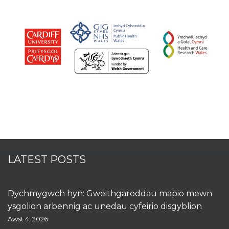
LATEST POSTS
Dychmygwch hyn: Gweithgareddau mapio mewn
ysgolion arbennig ac unedau cyfeirio disgyblion
Awst 4, 2026