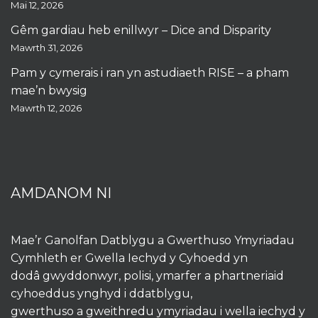
Mai 12, 2026
Gêm gardiau heb enillwyr – Dice and Disparity
Mawrth 31, 2026
Pam y cymerais i ran yn astudiaeth RISE – a pham
mae’n bwysig
Mawrth 12, 2026
AMDANOM NI
Mae’r Ganolfan Datblygu a Gwerthuso Ymyriadau
Cymhleth er Gwella Iechyd y Cyhoedd yn
dodâ gwyddonwyr, polisi, ymarfer a phartneriaid
cyhoeddus ynghyd i ddatblygu,
gwerthuso a gweithredu ymyriadau i wella iechyd y