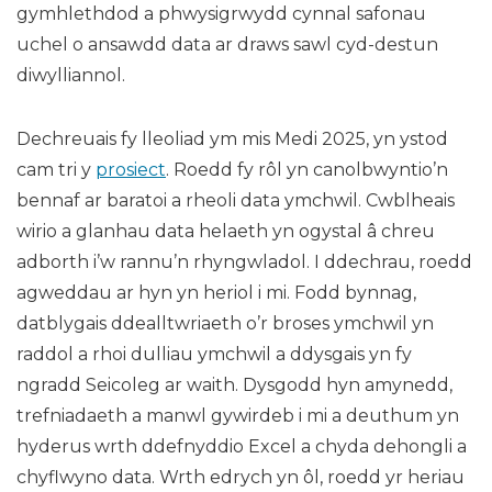
gymhlethdod a phwysigrwydd cynnal safonau
uchel o ansawdd data ar draws sawl cyd-destun
diwylliannol.
Dechreuais fy lleoliad ym mis Medi 2025, yn ystod
cam tri y
prosiect
. Roedd fy rôl yn canolbwyntio’n
bennaf ar baratoi a rheoli data ymchwil. Cwblheais
wirio a glanhau data helaeth yn ogystal â chreu
adborth i’w rannu’n rhyngwladol. I ddechrau, roedd
agweddau ar hyn yn heriol i mi. Fodd bynnag,
datblygais ddealltwriaeth o’r broses ymchwil yn
raddol a rhoi dulliau ymchwil a ddysgais yn fy
ngradd Seicoleg ar waith. Dysgodd hyn amynedd,
trefniadaeth a manwl gywirdeb i mi a deuthum yn
hyderus wrth ddefnyddio Excel a chyda dehongli a
chyflwyno data. Wrth edrych yn ôl, roedd yr heriau