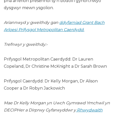
pha arferion presennol sy’n bodoli i gynorthwyo
dysgwyr mewn ysgolion.
Ariannwyd y gweithdy gan
ddyfarniad Grant Bach
Arloesi Prifysgol Metropolitan Caerdydd.
Trefnwyr y gweithdy:-
Prifysgol Metropolitan Caerdydd: Dr Lauren
Copeland, Dr Christine McKnight a Dr Sarah Brown
Prifysgol Caerdydd: Dr Kelly Morgan, Dr Alison
Cooper a Dr Robyn Jackowich
Mae Dr Kelly Morgan yn Uwch Gymrawd Ymchwil yn
DECIPHer a Dirprwy Gyfarwyddwr y
Rhwydwaith