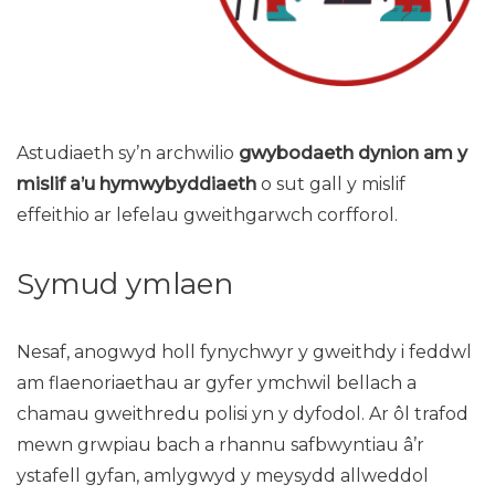
Astudiaeth sy’n archwilio
gwybodaeth dynion am y
mislif a’u hymwybyddiaeth
o sut gall y mislif
effeithio ar lefelau gweithgarwch corfforol.
Symud ymlaen
Nesaf, anogwyd holl fynychwyr y gweithdy i feddwl
am flaenoriaethau ar gyfer ymchwil bellach a
chamau gweithredu polisi yn y dyfodol. Ar ôl trafod
mewn grwpiau bach a rhannu safbwyntiau â’r
ystafell gyfan, amlygwyd y meysydd allweddol