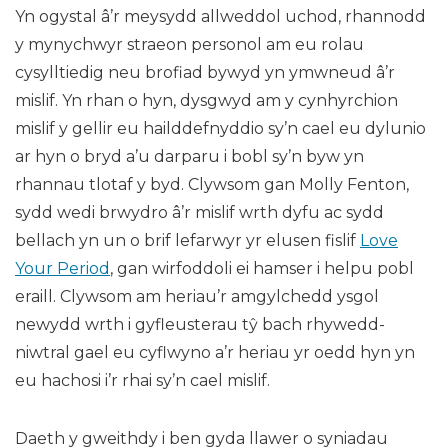
Yn ogystal â’r meysydd allweddol uchod, rhannodd
y mynychwyr straeon personol am eu rolau
cysylltiedig neu brofiad bywyd yn ymwneud â’r
mislif. Yn rhan o hyn, dysgwyd am y cynhyrchion
mislif y gellir eu hailddefnyddio sy’n cael eu dylunio
ar hyn o bryd a’u darparu i bobl sy’n byw yn
rhannau tlotaf y byd. Clywsom gan Molly Fenton,
sydd wedi brwydro â’r mislif wrth dyfu ac sydd
bellach yn un o brif lefarwyr yr elusen fislif
Love
Your Period
, gan wirfoddoli ei hamser i helpu pobl
eraill. Clywsom am heriau’r amgylchedd ysgol
newydd wrth i gyfleusterau tŷ bach rhywedd-
niwtral gael eu cyflwyno a’r heriau yr oedd hyn yn
eu hachosi i’r rhai sy’n cael mislif.
Daeth y gweithdy i ben gyda llawer o syniadau