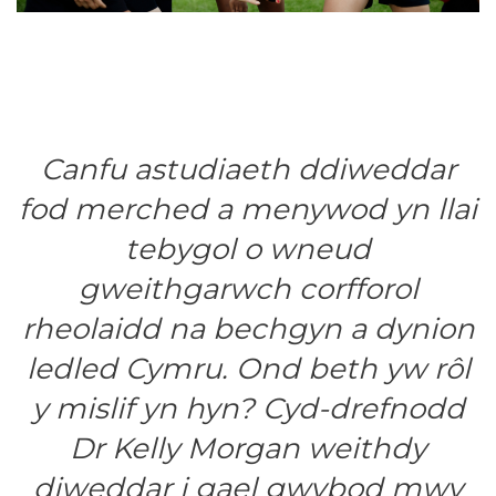
Canfu astudiaeth ddiweddar
fod merched a menywod yn llai
tebygol o wneud
gweithgarwch corfforol
rheolaidd na bechgyn a dynion
ledled Cymru. Ond beth yw rôl
y mislif yn hyn? Cyd-drefnodd
Dr Kelly Morgan weithdy
diweddar i gael gwybod mwy