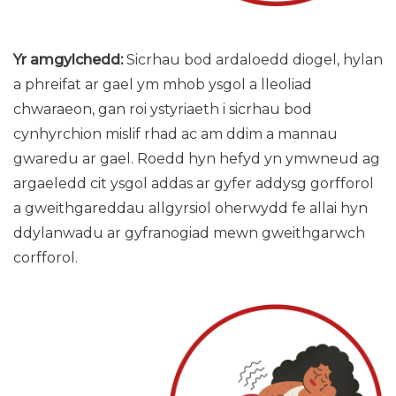
Yr amgylchedd:
Sicrhau bod ardaloedd diogel, hylan
a phreifat ar gael ym mhob ysgol a lleoliad
chwaraeon, gan roi ystyriaeth i sicrhau bod
cynhyrchion mislif rhad ac am ddim a mannau
gwaredu ar gael. Roedd hyn hefyd yn ymwneud ag
argaeledd cit ysgol addas ar gyfer addysg gorfforol
a gweithgareddau allgyrsiol oherwydd fe allai hyn
ddylanwadu ar gyfranogiad mewn gweithgarwch
corfforol.