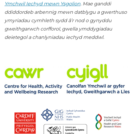
Ymchwil Iechyd mewn Ysgolion
. Mae ganddi
ddiddordeb arbennig mewn datblygu a gwerthuso
ymyriadau cymhleth sydd â’r nod o gynyddu
gweithgarwch corfforol, gwella ymddygiadau
deietegol a chanlyniadau iechyd meddwl.