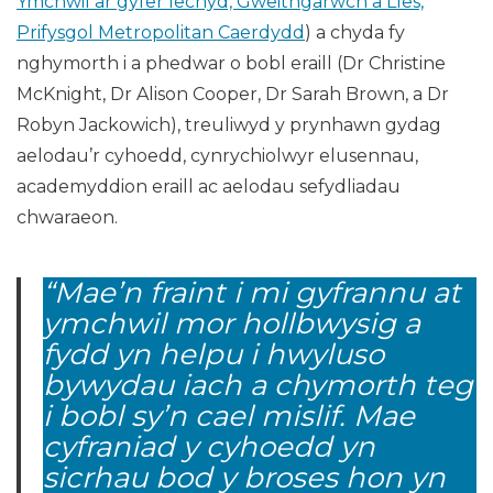
Ymchwil ar gyfer Iechyd, Gweithgarwch a Lles,
Prifysgol Metropolitan Caerdydd
) a chyda fy
nghymorth i a phedwar o bobl eraill (Dr Christine
McKnight, Dr Alison Cooper, Dr Sarah Brown, a Dr
Robyn Jackowich), treuliwyd y prynhawn gydag
aelodau’r cyhoedd, cynrychiolwyr elusennau,
academyddion eraill ac aelodau sefydliadau
chwaraeon.
“Mae’n fraint i mi gyfrannu at
ymchwil mor hollbwysig a
fydd yn helpu i hwyluso
bywydau iach a chymorth teg
i bobl sy’n cael mislif. Mae
cyfraniad y cyhoedd yn
sicrhau bod y broses hon yn