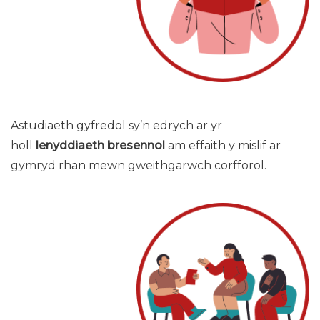
Astudiaeth gyfredol sy’n edrych ar yr
holl
lenyddiaeth bresennol
am effaith y mislif ar
gymryd rhan mewn gweithgarwch corfforol.