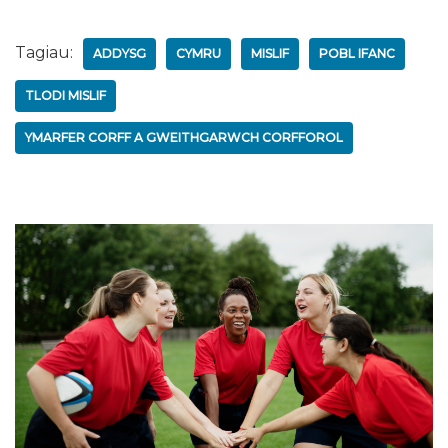
Tagiau:
ADDYSG
CYMRU
MISLIF
POBL IFANC
TLODI MISLIF
YMARFER CORFF A GWEITHGARWCH CORFFOROL