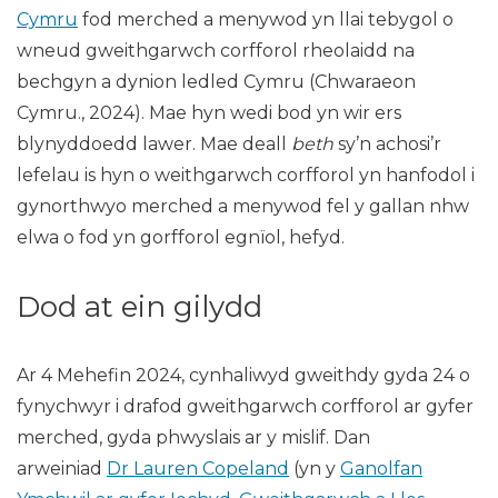
Cymru
fod merched a menywod yn llai tebygol o
wneud gweithgarwch corfforol rheolaidd na
bechgyn a dynion ledled Cymru (Chwaraeon
Cymru., 2024). Mae hyn wedi bod yn wir ers
blynyddoedd lawer. Mae deall
beth
sy’n achosi’r
lefelau is hyn o weithgarwch corfforol yn hanfodol i
gynorthwyo merched a menywod fel y gallan nhw
elwa o fod yn gorfforol egnïol, hefyd.
Dod at ein gilydd
Ar 4 Mehefin 2024, cynhaliwyd gweithdy gyda 24 o
fynychwyr i drafod gweithgarwch corfforol ar gyfer
merched, gyda phwyslais ar y mislif. Dan
arweiniad
Dr Lauren Copeland
(yn y
Ganolfan