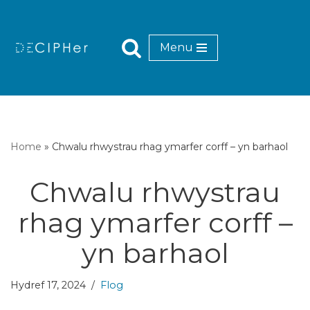
Mynd
Menu
i'r
cynnwys
Home
»
Chwalu rhwystrau rhag ymarfer corff – yn barhaol
Chwalu rhwystrau
rhag ymarfer corff –
yn barhaol
Hydref 17, 2024
Flog