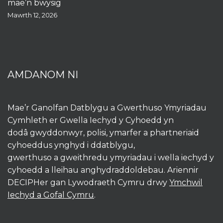
mae’n bwysig
Mawrth 12, 2026
AMDANOM NI
Mae’r Ganolfan Datblygu a Gwerthuso Ymyriadau
Cymhleth er Gwella Iechyd y Cyhoedd yn
dodâ gwyddonwyr, polisi, ymarfer a phartneriaid
cyhoeddus ynghyd i ddatblygu,
gwerthuso a gweithredu ymyriadau i wella iechyd y
cyhoedd a lleihau anghydraddoldebau. Ariennir
DECIPHer gan Lywodraeth Cymru drwy
Ymchwil
Iechyd a Gofal Cymru
.