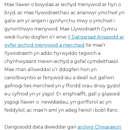
Mae llawer o bwyslais ar iechyd menywod ar hyn o
bryd, ac mae llywodraethau ac arianwyr ymchwil yn
galw am yr angen i gynhyrchu mwy o ymchwil i
gynorthwyo menywod. Mae Llywodraeth Cymru
wedi llunio dogfen o’r enw
Y Datganiad Ansawdd ar
gyfer iechyd menywod a merched
lle mae’r
llywodraeth yn addo hyrwyddo tegwch a
chynhwysiant mewn iechyd a gofal cymdeithasol.
Mae rhan allweddol o’r ddogfen hon yn
canolbwyntio ar fenywod iau a deall sut gallwn
gefnogi lles merched yn y ffordd orau drwy gydol
eu cyfnod yn yr ysgol. Er enghraifft, gall y glasoed
ysgogi llawer o newidiadau, yn gorfforol ac yn
feddyliol, ac mae’n aml yn adeg heriol i bobl ifanc.
Dangosodd data diweddar gan
arolwg Chwaraeon