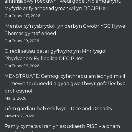
amhrisiadwy roeddwn i wedi gobeithio amdanynt.’
Myfyrio ar fy arhosiad ymchwil yn DECIPHer
Gorffennaf 13, 2026
‘Mentor sy’n ysbrydoli’ yn derbyn Gwobr YGC Hywel
Thomas gyntaf erioed
Gorffennaf 9, 2026
O reoli setiau data i gyflwyno ym Mhrifysgol
Rhydychen: Fy lleoliad DECIPHer
Gorffennaf 8, 2026
MENSTRUATE: Cefnogi cyfathrebu am iechyd mislif
— mewn teuluoedd a gyda gweithwyr gofal iechyd
proffesiynol
Mai 12, 2026
Gêm gardiau heb enillwyr – Dice and Disparity
Mawrth 31, 2026
Pam y cymerais i ran yn astudiaeth RISE – a pham