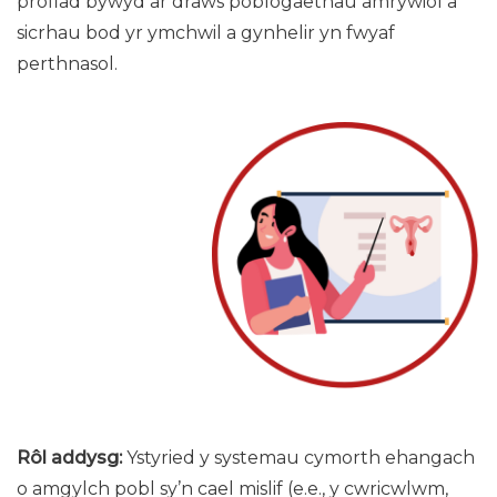
profiad bywyd ar draws poblogaethau amrywiol a
sicrhau bod yr ymchwil a gynhelir yn fwyaf
perthnasol.
Rôl addysg:
Ystyried y systemau cymorth ehangach
o amgylch pobl sy’n cael mislif (e.e., y cwricwlwm,