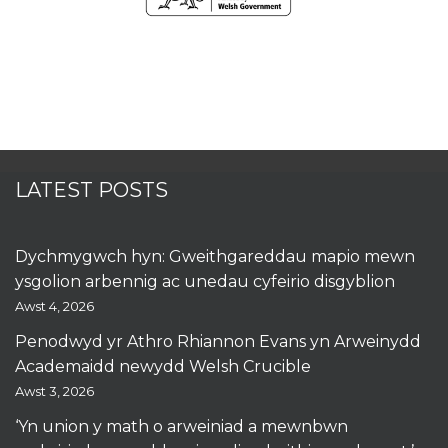
LATEST POSTS
Dychmygwch hyn: Gweithgareddau mapio mewn
ysgolion arbennig ac unedau cyfeirio disgyblion
Awst 4, 2026
Penodwyd yr Athro Rhiannon Evans yn Arweinydd
Academaidd newydd Welsh Crucible
Awst 3, 2026
‘Yn union y math o arweiniad a mewnbwn