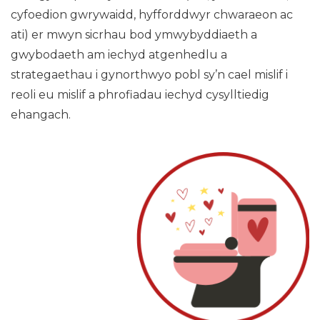
cyfoedion gwrywaidd, hyfforddwyr chwaraeon ac
ati) er mwyn sicrhau bod ymwybyddiaeth a
gwybodaeth am iechyd atgenhedlu a
strategaethau i gynorthwyo pobl sy’n cael mislif i
reoli eu mislif a phrofiadau iechyd cysylltiedig
ehangach.