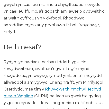
gwych yn cael eu rhannu a chysylltiadau newydd
yn cael eu ffurfio, a’r gobaith am lawer o gydweithio
ar waith cyffrous yn y dyfodol. Rhoddwyd
adroddiad cryno ar y prynhawn i’r holl fynychwyr,
hefyd.
Beth nesaf?
Rydym yn bwriadu parhau i ddatblygu ein
rhwydweithiau, cwblhau’r gwaith sy’n mynd
rhagddo ac, yn bwysig, symud ymlaen â’r meysydd
allweddol a amlygwyd. Er enghraifft, ym Mhrifysgol
Caerdydd, mae tîm y
Rhwydwaith Ymchwil Iechyd
mewn Ysgolion
(SHRN) bellach yn gweithio gydag
ysgolion cynradd i ddeall anghenion mislif pobl iau a