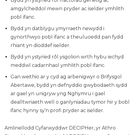
Bydd yn ystyried rôl ffactorau genetig ac
amgylcheddol mewn pryder ac iselder ymhlith
pobl ifanc.
Bydd yn datblygu ymyrraeth newydd i
gynorthwyo pobl ifanc a theuluoedd pan fydd
rhiant yn dioddef iselder.
Bydd yn ystyried rôl ysgolion wrth hybu iechyd
meddwl cadarnhaol ymhlith pobl ifanc.
Gan weithio ar y cyd ag arbenigwyr o Brifysgol
Abertawe, bydd yn defnyddio gwybodaeth sydd
ar gael yn unigryw yng Nghymru i gael
dealltwriaeth well o ganlyniadau tymor hir y bobl
ifanc hynny sy’n profi pryder ac iselder.
Amlinellodd Cyfarwyddwr DECIPHer, yr Athro