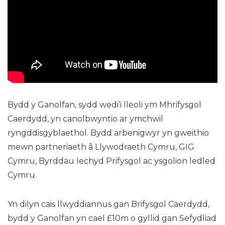
Bydd y Ganolfan, sydd wedi’i lleoli ym Mhrifysgol
Caerdydd, yn canolbwyntio ar ymchwil
ryngddisgyblaethol. Bydd arbenigwyr yn gweithio
mewn partneriaeth â Llywodraeth Cymru, GIG
Cymru, Byrddau Iechyd Prifysgol ac ysgolion ledled
Cymru.
Yn dilyn cais llwyddiannus gan Brifysgol Caerdydd,
bydd y Ganolfan yn cael £10m o gyllid gan Sefydliad