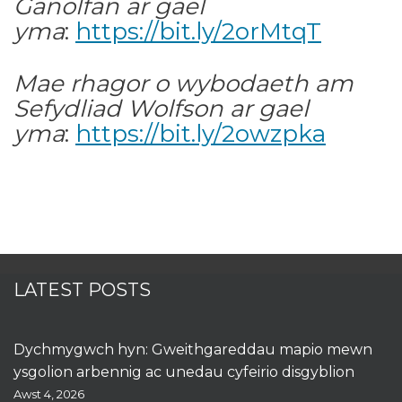
Ganolfan ar gael
yma
:
https://bit.ly/2orMtqT
Mae rhagor o wybodaeth am
Sefydliad Wolfson ar gael
yma
:
https://bit.ly/2owzpka
LATEST POSTS
Dychmygwch hyn: Gweithgareddau mapio mewn
ysgolion arbennig ac unedau cyfeirio disgyblion
Awst 4, 2026