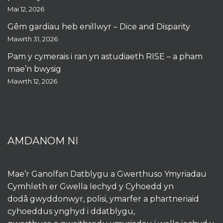
Mai 12, 2026
Gêm gardiau heb enillwyr – Dice and Disparity
Mawrth 31, 2026
Pam y cymerais i ran yn astudiaeth RISE – a pham
mae’n bwysig
Mawrth 12, 2026
AMDANOM NI
Mae’r Ganolfan Datblygu a Gwerthuso Ymyriadau
Cymhleth er Gwella Iechyd y Cyhoedd yn
dodâ gwyddonwyr, polisi, ymarfer a phartneriaid
cyhoeddus ynghyd i ddatblygu,