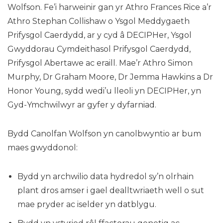
Wolfson. Fe’i harweinir gan yr Athro Frances Rice a’r
Athro Stephan Collishaw o Ysgol Meddygaeth
Prifysgol Caerdydd, ar y cyd â DECIPHer, Ysgol
Gwyddorau Cymdeithasol Prifysgol Caerdydd,
Prifysgol Abertawe ac eraill. Mae’r Athro Simon
Murphy, Dr Graham Moore, Dr Jemma Hawkins a Dr
Honor Young, sydd wedi’u lleoli yn DECIPHer, yn
Gyd-Ymchwilwyr ar gyfer y dyfarniad.
Bydd Canolfan Wolfson yn canolbwyntio ar bum
maes gwyddonol:
Bydd yn archwilio data hydredol sy’n olrhain
plant dros amser i gael dealltwriaeth well o sut
mae pryder ac iselder yn datblygu.