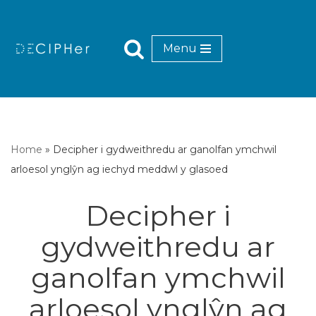
Mynd
Menu
i'r
cynnwys
Home
»
Decipher i gydweithredu ar ganolfan ymchwil
arloesol ynglŷn ag iechyd meddwl y glasoed
Decipher i
gydweithredu ar
ganolfan ymchwil
arloesol ynglŷn ag