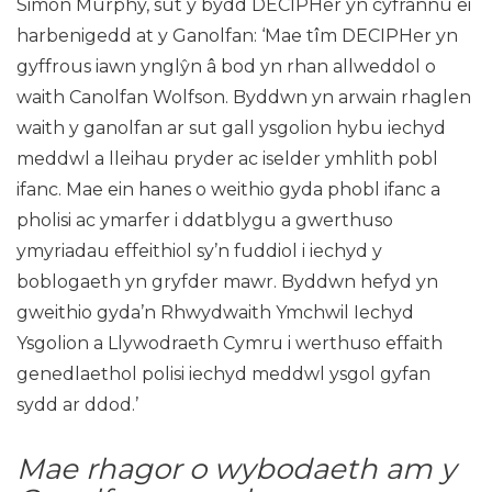
Simon Murphy, sut y bydd DECIPHer yn cyfrannu ei
harbenigedd at y Ganolfan: ‘Mae tîm DECIPHer yn
gyffrous iawn ynglŷn â bod yn rhan allweddol o
waith Canolfan Wolfson. Byddwn yn arwain rhaglen
waith y ganolfan ar sut gall ysgolion hybu iechyd
meddwl a lleihau pryder ac iselder ymhlith pobl
ifanc. Mae ein hanes o weithio gyda phobl ifanc a
pholisi ac ymarfer i ddatblygu a gwerthuso
ymyriadau effeithiol sy’n fuddiol i iechyd y
boblogaeth yn gryfder mawr. Byddwn hefyd yn
gweithio gyda’n Rhwydwaith Ymchwil Iechyd
Ysgolion a Llywodraeth Cymru i werthuso effaith
genedlaethol polisi iechyd meddwl ysgol gyfan
sydd ar ddod.’
Mae rhagor o wybodaeth am y