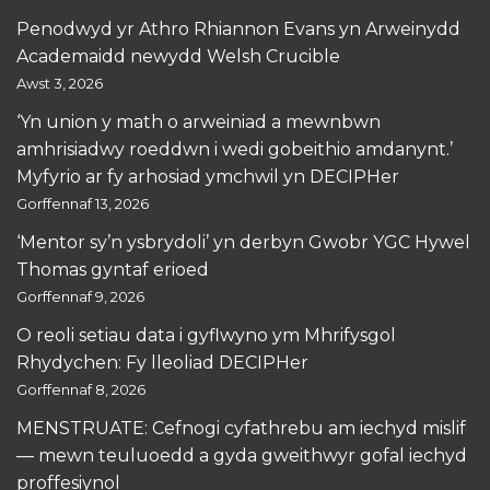
Penodwyd yr Athro Rhiannon Evans yn Arweinydd
Academaidd newydd Welsh Crucible
Awst 3, 2026
‘Yn union y math o arweiniad a mewnbwn
amhrisiadwy roeddwn i wedi gobeithio amdanynt.’
Myfyrio ar fy arhosiad ymchwil yn DECIPHer
Gorffennaf 13, 2026
‘Mentor sy’n ysbrydoli’ yn derbyn Gwobr YGC Hywel
Thomas gyntaf erioed
Gorffennaf 9, 2026
O reoli setiau data i gyflwyno ym Mhrifysgol
Rhydychen: Fy lleoliad DECIPHer
Gorffennaf 8, 2026
MENSTRUATE: Cefnogi cyfathrebu am iechyd mislif
— mewn teuluoedd a gyda gweithwyr gofal iechyd
proffesiynol