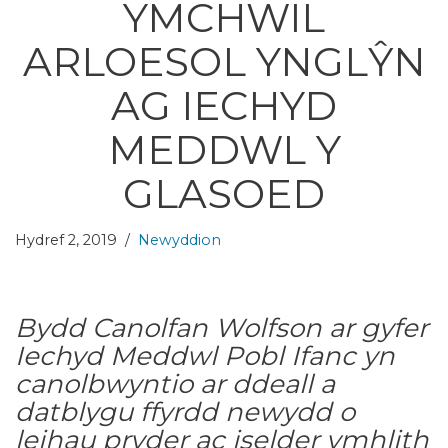
YMCHWIL
ARLOESOL YNGLŶN
AG IECHYD
MEDDWL Y
GLASOED
Hydref 2, 2019
Newyddion
Bydd Canolfan Wolfson ar gyfer
Iechyd Meddwl Pobl Ifanc yn
canolbwyntio ar ddeall a
datblygu ffyrdd newydd o
leihau pryder ac iselder ymhlith