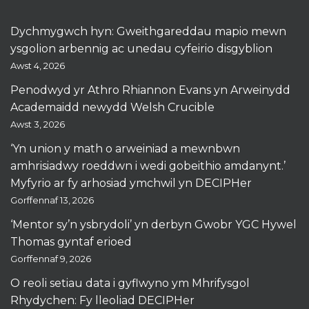
Dychmygwch hyn: Gweithgareddau mapio mewn
ysgolion arbennig ac unedau cyfeirio disgyblion
Awst 4, 2026
Penodwyd yr Athro Rhiannon Evans yn Arweinydd
Academaidd newydd Welsh Crucible
Awst 3, 2026
‘Yn union y math o arweiniad a mewnbwn
amhrisiadwy roeddwn i wedi gobeithio amdanynt.’
Myfyrio ar fy arhosiad ymchwil yn DECIPHer
Gorffennaf 13, 2026
‘Mentor sy’n ysbrydoli’ yn derbyn Gwobr YGC Hywel
Thomas gyntaf erioed
Gorffennaf 9, 2026
O reoli setiau data i gyflwyno ym Mhrifysgol
Rhydychen: Fy lleoliad DECIPHer