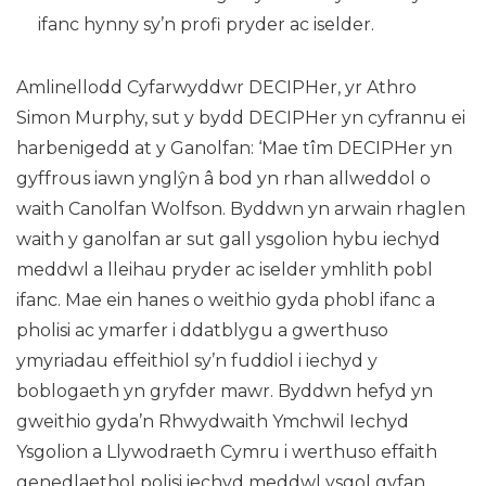
ifanc hynny sy’n profi pryder ac iselder.
Amlinellodd Cyfarwyddwr DECIPHer, yr Athro
Simon Murphy, sut y bydd DECIPHer yn cyfrannu ei
harbenigedd at y Ganolfan: ‘Mae tîm DECIPHer yn
gyffrous iawn ynglŷn â bod yn rhan allweddol o
waith Canolfan Wolfson. Byddwn yn arwain rhaglen
waith y ganolfan ar sut gall ysgolion hybu iechyd
meddwl a lleihau pryder ac iselder ymhlith pobl
ifanc. Mae ein hanes o weithio gyda phobl ifanc a
pholisi ac ymarfer i ddatblygu a gwerthuso
ymyriadau effeithiol sy’n fuddiol i iechyd y
boblogaeth yn gryfder mawr. Byddwn hefyd yn
gweithio gyda’n Rhwydwaith Ymchwil Iechyd
Ysgolion a Llywodraeth Cymru i werthuso effaith
genedlaethol polisi iechyd meddwl ysgol gyfan