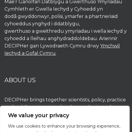
Mae’r Ganolfan Datblygu a Gwerthuso Ymyriadau
Cymhleth er Gwella Iechyd y Cyhoedd yn
dodâ gwyddonwyr, polisi, ymarfer a phartneriaid
cyhoeddus ynghyd i ddatblygu,
gwerthuso a gweithredu ymyriadau i wella iechyd y
cyhoedd a lleihau anghydraddoldebau. Ariennir
DECIPHer gan Lywodraeth Cymru drwy
Ymchwil
Iechyd a Gofal Cymru
.
ABOUT US
DECIPHer brings together scientists, policy, practice
and public partners to develop, evaluate and
implement interventions to improve population
We value your privacy
health and reduce inequalities. DECIPHer is funded
We use cookies to enhance your browsing experience,
by the Welsh Government through
Health and