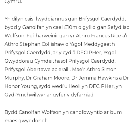
Cymru.
Yn dilyn cais llwyddiannus gan Brifysgol Caerdydd,
bydd y Ganolfan yn cael £10m o gyllid gan Sefydliad
Wolfson. Fe’i harweinir gan yr Athro Frances Rice a’r
Athro Stephan Collishaw o Ysgol Meddygaeth
Prifysgol Caerdydd, ar y cyd â DECIPHer, Ysgol
Gwyddorau Cymdeithasol Prifysgol Caerdydd,
Prifysgol Abertawe ac eraill. Mae’r Athro Simon
Murphy, Dr Graham Moore, Dr Jemma Hawkins a Dr
Honor Young, sydd wedi’u lleoli yn DECIPHer, yn
Gyd-Ymchwilwyr ar gyfer y dyfarniad.
Bydd Canolfan Wolfson yn canolbwyntio ar bum
maes gwyddonol: