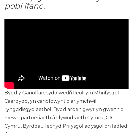
pobl ifanc.
Bydd y Ganolfan, sydd wedi’i lleoli ym Mhrifysgol
Caerdydd, yn canolbwyntio ar ymchwil
ryngddisgyblaethol. Bydd arbenigwyr yn gweithio
mewn partneriaeth â Llywodraeth Cymru, GIG
Cymru, Byrddau Iechyd Prifysgol ac ysgolion ledled