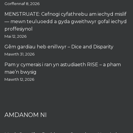
Gorffennaf 8, 2026
MENSTRUATE: Cefnogi cyfathrebu am iechyd mislif
— mewn teuluoedd a gyda gweithwyr gofal iechyd
proffesiynol
Mai 12, 2026
Gêm gardiau heb enillwyr – Dice and Disparity
Mawrth 31, 2026
Pam y cymerais i ran yn astudiaeth RISE – a pham
mae’n bwysig
Mawrth 12, 2026
AMDANOM NI