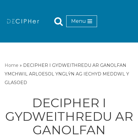
Mynd
Menu
i'r
cynnwys
Home
»
DECIPHER I GYDWEITHREDU AR GANOLFAN
YMCHWIL ARLOESOL YNGLŶN AG IECHYD MEDDWL Y
GLASOED
DECIPHER I
GYDWEITHREDU AR
GANOLFAN