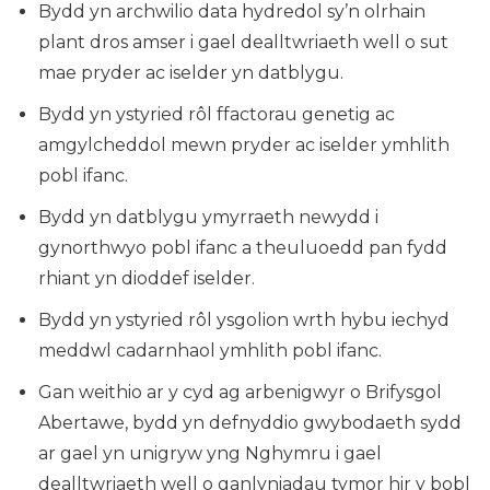
Bydd yn archwilio data hydredol sy’n olrhain
plant dros amser i gael dealltwriaeth well o sut
mae pryder ac iselder yn datblygu.
Bydd yn ystyried rôl ffactorau genetig ac
amgylcheddol mewn pryder ac iselder ymhlith
pobl ifanc.
Bydd yn datblygu ymyrraeth newydd i
gynorthwyo pobl ifanc a theuluoedd pan fydd
rhiant yn dioddef iselder.
Bydd yn ystyried rôl ysgolion wrth hybu iechyd
meddwl cadarnhaol ymhlith pobl ifanc.
Gan weithio ar y cyd ag arbenigwyr o Brifysgol
Abertawe, bydd yn defnyddio gwybodaeth sydd
ar gael yn unigryw yng Nghymru i gael
dealltwriaeth well o ganlyniadau tymor hir y bobl