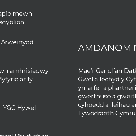
apio mewn
isgyblion
n Arweinydd
AMDANOM 
Mae’r Ganolfan Da
bwn amhrisiadwy
Gwella Iechyd y Cy
fyrio ar fy
ymarfer a phartner
gwerthuso a gweith
cyhoedd a lleihau 
br YGC Hywel
Lywodraeth Cymru