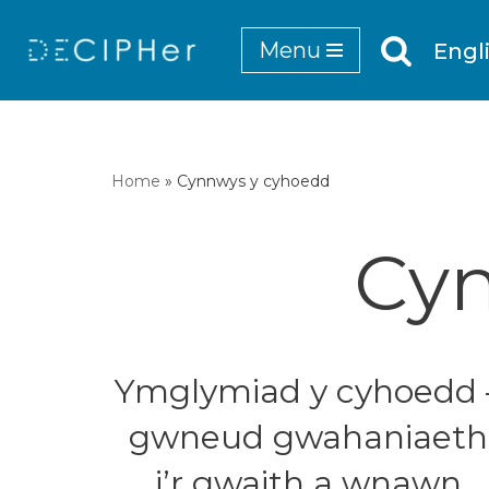
Menu
Engl
Mynd
i'r
cynnwys
Home
»
Cynnwys y cyhoedd
Cyn
Ymglymiad y cyhoedd 
gwneud gwahaniaeth
i’r gwaith a wnawn