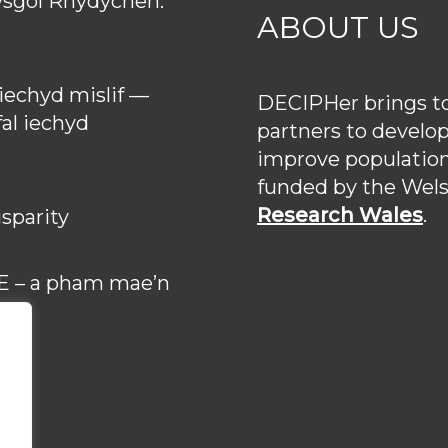
fysgol Rhydychen:
ABOUT US
echyd mislif —
DECIPHer brings tog
al iechyd
partners to develo
improve population
funded by the We
Research Wales
.
sparity
SE – a pham mae’n