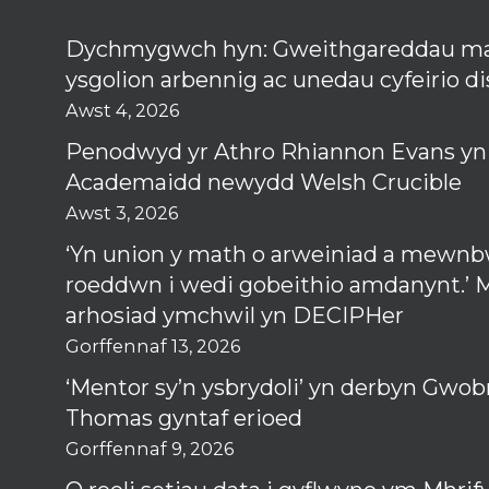
Dychmygwch hyn: Gweithgareddau m
ysgolion arbennig ac unedau cyfeirio d
Awst 4, 2026
Penodwyd yr Athro Rhiannon Evans y
Academaidd newydd Welsh Crucible
Awst 3, 2026
‘Yn union y math o arweiniad a mewn
roeddwn i wedi gobeithio amdanynt.’ My
arhosiad ymchwil yn DECIPHer
Gorffennaf 13, 2026
‘Mentor sy’n ysbrydoli’ yn derbyn Gwo
Thomas gyntaf erioed
Gorffennaf 9, 2026