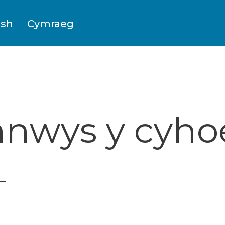
ish
Cymraeg
nwys y cyh
–