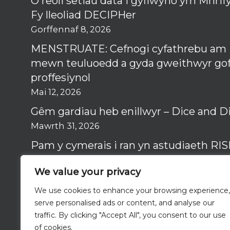
O reoli setiau data i gyflwyno ym Mhri
Fy lleoliad DECIPHer
Gorffennaf 8, 2026
MENSTRUATE: Cefnogi cyfathrebu am i
mewn teuluoedd a gyda gweithwyr gof
proffesiynol
Mai 12, 2026
Gêm gardiau heb enillwyr – Dice and Di
Mawrth 31, 2026
Pam y cymerais i ran yn astudiaeth RI
bwysig
We value your privacy
Mawrth 12, 2026
We use cookies to enhance your browsing experience,
serve personalised ads or content, and analyse our
traffic. By clicking "Accept All", you consent to our use
of cookies.