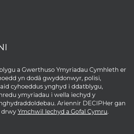
NI
tblygu a Gwerthuso Ymyriadau Cymhleth er
hoedd yn dodâ gwyddonwyr, polisi,
iaid cyhoeddus ynghyd i ddatblygu,
redu ymyriadau i wella iechyd y
anghydraddoldebau. Ariennir DECIPHer gan
 drwy
Ymchwil Iechyd a Gofal Cymru
.