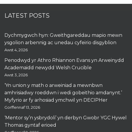
LATEST POSTS
Dychmygwch hyn: Gweithgareddau mapio mewn
ysgolion arbennig ac unedau cyfeirio disgyblion
Awst 4, 2026
Penodwyd yr Athro Rhiannon Evans yn Arweinydd
Academaidd newydd Welsh Crucible
Awst 3, 2026
‘Yn union y math o arweiniad a mewnbwn
amhrisiadwy roeddwn i wedi gobeithio amdanynt.’
Myfyrio ar fy arhosiad ymchwil yn DECIPHer
Gorffennaf 13, 2026
‘Mentor sy’n ysbrydoli’ yn derbyn Gwobr YGC Hywel
Thomas gyntaf erioed