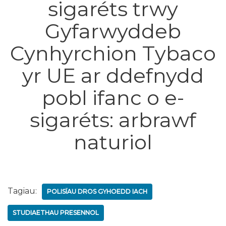
sigaréts trwy
Gyfarwyddeb
Cynhyrchion Tybaco
yr UE ar ddefnydd
pobl ifanc o e-
sigaréts: arbrawf
naturiol
Tagiau:
POLISÏAU DROS GYHOEDD IACH
STUDIAETHAU PRESENNOL