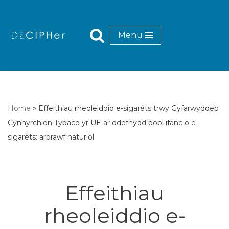
Mynd
Menu
i'r
cynnwys
Home
»
Effeithiau rheoleiddio e-sigaréts trwy Gyfarwyddeb
Cynhyrchion Tybaco yr UE ar ddefnydd pobl ifanc o e-
sigaréts: arbrawf naturiol
Effeithiau
rheoleiddio e-