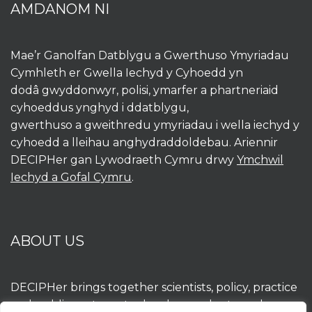
AMDANOM NI
Mae’r Ganolfan Datblygu a Gwerthuso Ymyriadau
Cymhleth er Gwella Iechyd y Cyhoedd yn
dodâ gwyddonwyr, polisi, ymarfer a phartneriaid
cyhoeddus ynghyd i ddatblygu,
gwerthuso a gweithredu ymyriadau i wella iechyd y
cyhoedd a lleihau anghydraddoldebau. Ariennir
DECIPHer gan Lywodraeth Cymru drwy
Ymchwil
Iechyd a Gofal Cymru
.
ABOUT US
DECIPHer brings together scientists, policy, practice
and public partners to develop, evaluate and