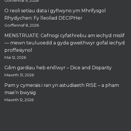
Gorffennaf 9, 2026
O reoli setiau data i gyflwyno ym Mhrifysgol
Rhydychen: Fy lleoliad DECIPHer
Gorffennaf 8, 2026
MENSTRUATE: Cefnogi cyfathrebu am iechyd mislif
— mewn teuluoedd a gyda gweithwyr gofal iechyd
proffesiynol
Mai 12, 2026
Gêm gardiau heb enillwyr – Dice and Disparity
Mawrth 31, 2026
Pam y cymerais i ran yn astudiaeth RISE – a pham
mae’n bwysig
Mawrth 12, 2026