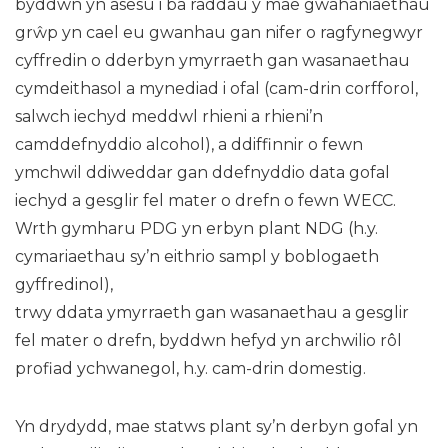
byddwn yn asesu i ba raddau y mae gwahaniaethau
grŵp yn cael eu gwanhau gan nifer o ragfynegwyr
cyffredin o dderbyn ymyrraeth gan wasanaethau
cymdeithasol a mynediad i ofal (cam-drin corfforol,
salwch iechyd meddwl rhieni a rhieni’n
camddefnyddio alcohol), a ddiffinnir o fewn
ymchwil ddiweddar gan ddefnyddio data gofal
iechyd a gesglir fel mater o drefn o fewn WECC.
Wrth gymharu PDG yn erbyn plant NDG (h.y.
cymariaethau sy’n eithrio sampl y boblogaeth
gyffredinol),
trwy ddata ymyrraeth gan wasanaethau a gesglir
fel mater o drefn, byddwn hefyd yn archwilio rôl
profiad ychwanegol, h.y. cam-drin domestig.
Yn drydydd, mae statws plant sy’n derbyn gofal yn