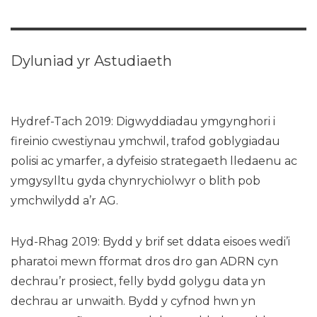
Dyluniad yr Astudiaeth
Hydref-Tach 2019: Digwyddiadau ymgynghori i
fireinio cwestiynau ymchwil, trafod goblygiadau
polisi ac ymarfer, a dyfeisio strategaeth lledaenu ac
ymgysylltu gyda chynrychiolwyr o blith pob
ymchwilydd a’r AG.
Hyd-Rhag 2019: Bydd y brif set ddata eisoes wedi’i
pharatoi mewn fformat dros dro gan ADRN cyn
dechrau’r prosiect, felly bydd golygu data yn
dechrau ar unwaith. Bydd y cyfnod hwn yn