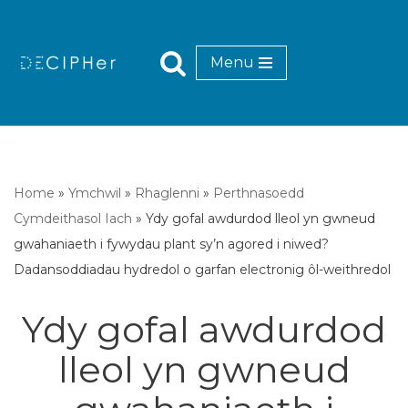
Mynd
Menu
i'r
cynnwys
Home
»
Ymchwil
»
Rhaglenni
»
Perthnasoedd
Cymdeithasol Iach
»
Ydy gofal awdurdod lleol yn gwneud
gwahaniaeth i fywydau plant sy’n agored i niwed?
Dadansoddiadau hydredol o garfan electronig ôl-weithredol
Ydy gofal awdurdod
lleol yn gwneud