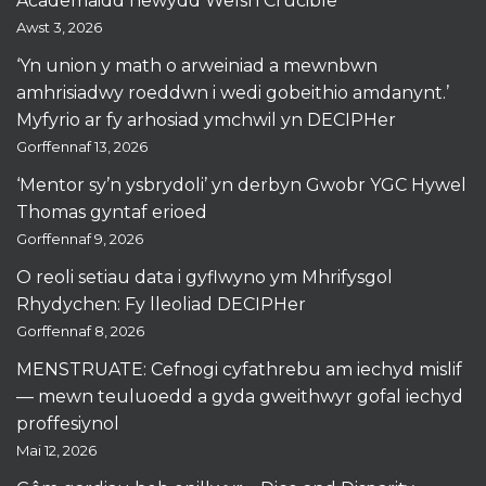
Academaidd newydd Welsh Crucible
Awst 3, 2026
‘Yn union y math o arweiniad a mewnbwn
amhrisiadwy roeddwn i wedi gobeithio amdanynt.’
Myfyrio ar fy arhosiad ymchwil yn DECIPHer
Gorffennaf 13, 2026
‘Mentor sy’n ysbrydoli’ yn derbyn Gwobr YGC Hywel
Thomas gyntaf erioed
Gorffennaf 9, 2026
O reoli setiau data i gyflwyno ym Mhrifysgol
Rhydychen: Fy lleoliad DECIPHer
Gorffennaf 8, 2026
MENSTRUATE: Cefnogi cyfathrebu am iechyd mislif
— mewn teuluoedd a gyda gweithwyr gofal iechyd
proffesiynol
Mai 12, 2026