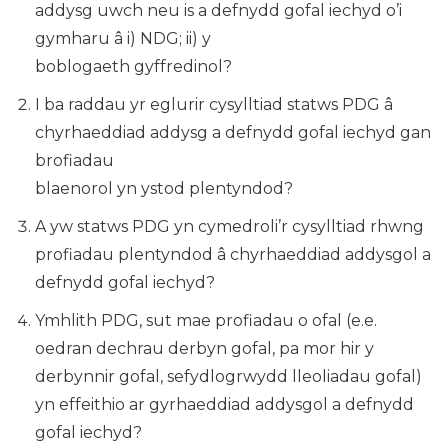
addysg uwch neu is a defnydd gofal iechyd o’i
gymharu â i) NDG; ii) y
boblogaeth gyffredinol?
I ba raddau yr eglurir cysylltiad statws PDG â
chyrhaeddiad addysg a defnydd gofal iechyd gan
brofiadau
blaenorol yn ystod plentyndod?
A yw statws PDG yn cymedroli’r cysylltiad rhwng
profiadau plentyndod â chyrhaeddiad addysgol a
defnydd gofal iechyd?
Ymhlith PDG, sut mae profiadau o ofal (e.e.
oedran dechrau derbyn gofal, pa mor hir y
derbynnir gofal, sefydlogrwydd lleoliadau gofal)
yn effeithio ar gyrhaeddiad addysgol a defnydd
gofal iechyd?