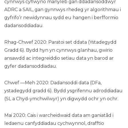
cynnwys cyflwyno manyleb gan ddadansoddwyr
ADRC a SAIL, gan gynnwys rhedeg yr algorithmau i
gyfrifo’r newidynnau sydd eu hangen i berfformio
dadansoddiadau.
Rhag-Chwef 2020: Paratoi set ddata (Ystadegydd
Gradd 6). Bydd hyn yn cynnwys glanhau, gwirio
ansawdd ac integreiddio setiau data yn barod ar
gyfer dadansoddiadau.
Chwef —Meh 2020: Dadansoddi data (DFa,
ystadegydd gradd 6). Bydd ysgrifennu adroddiadau
(SL a Chyd-ymchwilwyr) yn digwydd ochr yn ochr.
Mai 2020: Cais i warcheidwaid data am ganiatâd i
ledaenu canfyddiadau cychwynnol, drafftio