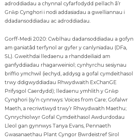
adroddiadau a chynnal cyfarfodydd pellach â’r
Grŵp Cynghori i nodi addasiadau a gwelliannau i
ddadansoddiadau ac adroddiadau.
Gorff-Medi 2020: Cwblhau dadansoddiadau a gofyn
am ganiatâd terfynol ar gyfer y canlyniadau (DFa,
SL). Gweithdai lledaenu a rhanddeiliaid am
ganfyddiadau rhagarweiniol; cynhyrchu sesiynau
briffio ymchwil (iechyd, addysg a gofal cymdeithasol
trwy ddigwyddiadau Rhwydwaith ExChanGE
Prifysgol Caerdydd); lledaenu ymhlith y Grŵp
Cynghori (sy’n cynnwys: Voices from Care; Gofalwr
Maeth, a recriwtiwyd trwy’r Rhwydwaith Maethu;
Cynrychiolwyr Gofal Cymdeithasol Awdurdodau
Lleol gan gynnwys Tanya Evans, Pennaeth
Gwasanaethau Plant Cyngor Bwrdeistref Sirol