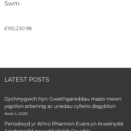
Swm
£192,230.98
LATEST POSTS
Dychmygwch hyn: Gweithgareddau mapio mewn
ysgolion arbennig ac unedau cyfeirio disgyblion
Awst 4, 2026
Penodwyd yr Athro Rhiannon Evans yn Arweinydd