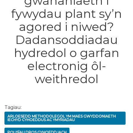
gwahaniaeth i
fywydau plant sy’n
agored i niwed?
Dadansoddiadau
hydredol o garfan
electronig ôl-
weithredol
Tagiau:
ARLOESEDD METHODOLEGOL YM MAES GWYDDONIAETH
IECHYD CYHOEDDUS AC YMYRIADAU
POLISÏAU DROS GYHOEDD IACH