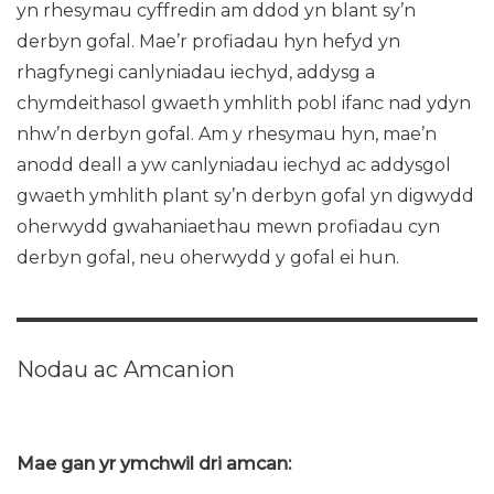
yn rhesymau cyffredin am ddod yn blant sy’n
derbyn gofal. Mae’r profiadau hyn hefyd yn
rhagfynegi canlyniadau iechyd, addysg a
chymdeithasol gwaeth ymhlith pobl ifanc nad ydyn
nhw’n derbyn gofal. Am y rhesymau hyn, mae’n
anodd deall a yw canlyniadau iechyd ac addysgol
gwaeth ymhlith plant sy’n derbyn gofal yn digwydd
oherwydd gwahaniaethau mewn profiadau cyn
derbyn gofal, neu oherwydd y gofal ei hun.
Nodau ac Amcanion
Mae gan yr ymchwil dri amcan: