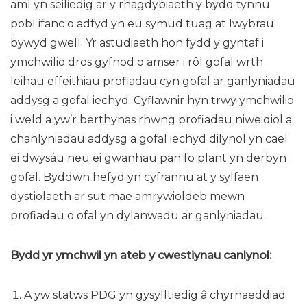
aml yn seiliedig ar y rhagdybiaeth y bydd tynnu
pobl ifanc o adfyd yn eu symud tuag at lwybrau
bywyd gwell. Yr astudiaeth hon fydd y gyntaf i
ymchwilio dros gyfnod o amser i rôl gofal wrth
leihau effeithiau profiadau cyn gofal ar ganlyniadau
addysg a gofal iechyd. Cyflawnir hyn trwy ymchwilio
i weld a yw’r berthynas rhwng profiadau niweidiol a
chanlyniadau addysg a gofal iechyd dilynol yn cael
ei dwysáu neu ei gwanhau pan fo plant yn derbyn
gofal. Byddwn hefyd yn cyfrannu at y sylfaen
dystiolaeth ar sut mae amrywioldeb mewn
profiadau o ofal yn dylanwadu ar ganlyniadau.
Bydd yr ymchwil yn ateb y cwestiynau canlynol:
A yw statws PDG yn gysylltiedig â chyrhaeddiad