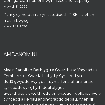
Gêm gardiau heb enillwyr – Dice and Disparity
Mawrth 31, 2026
Pam y cymerais i ran yn astudiaeth RISE – a pham
mae’n bwysig
Mawrth 12, 2026
AMDANOM NI
Mae’r Ganolfan Datblygu a Gwerthuso Ymyriadau
Cymhleth er Gwella Iechyd y Cyhoedd yn
dodâ gwyddonwyr, polisi, ymarfer a phartneriaid
cyhoeddus ynghyd i ddatblygu,
gwerthuso a gweithredu ymyriadau i wella iechyd y
cyhoedd a lleihau anghydraddoldebau. Ariennir