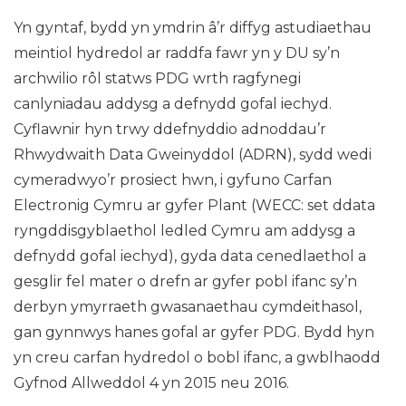
Yn gyntaf, bydd yn ymdrin â’r diffyg astudiaethau
meintiol hydredol ar raddfa fawr yn y DU sy’n
archwilio rôl statws PDG wrth ragfynegi
canlyniadau addysg a defnydd gofal iechyd.
Cyflawnir hyn trwy ddefnyddio adnoddau’r
Rhwydwaith Data Gweinyddol (ADRN), sydd wedi
cymeradwyo’r prosiect hwn, i gyfuno Carfan
Electronig Cymru ar gyfer Plant (WECC: set ddata
ryngddisgyblaethol ledled Cymru am addysg a
defnydd gofal iechyd), gyda data cenedlaethol a
gesglir fel mater o drefn ar gyfer pobl ifanc sy’n
derbyn ymyrraeth gwasanaethau cymdeithasol,
gan gynnwys hanes gofal ar gyfer PDG. Bydd hyn
yn creu carfan hydredol o bobl ifanc, a gwblhaodd
Gyfnod Allweddol 4 yn 2015 neu 2016.