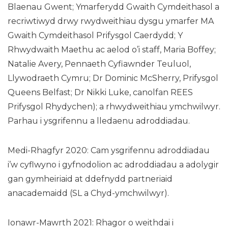
Blaenau Gwent; Ymarferydd Gwaith Cymdeithasol a
recriwtiwyd drwy rwydweithiau dysgu ymarfer MA
Gwaith Cymdeithasol Prifysgol Caerdydd; Y
Rhwydwaith Maethu ac aelod o’i staff, Maria Boffey;
Natalie Avery, Pennaeth Cyfiawnder Teuluol,
Llywodraeth Cymru; Dr Dominic McSherry, Prifysgol
Queens Belfast; Dr Nikki Luke, canolfan REES
Prifysgol Rhydychen); a rhwydweithiau ymchwilwyr.
Parhau i ysgrifennu a lledaenu adroddiadau.
Medi-Rhagfyr 2020: Cam ysgrifennu adroddiadau
i’w cyflwyno i gyfnodolion ac adroddiadau a adolygir
gan gymheiriaid at ddefnydd partneriaid
anacademaidd (SL a Chyd-ymchwilwyr).
Ionawr-Mawrth 2021: Rhagor o weithdai i