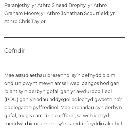
Paranjothy; yr Athro Sinead Brophy; yr Athro
Graham Moore; yr Athro Jonathan Scourfield; yr
Athro Chris Taylor
Cefndir
Mae astudiaethau presennol sy’n defnyddio dim
ond un pwynt mewn amser wedi dangos bod gan
‘blant sy’n derbyn gofal’ gan yr awdurdod lleol
(PDG) ganlyniadau addysgol ac iechyd gwaeth na’r
boblogaeth gyffredinol. Mae profiadau cyn derbyn
gofal, megis cam-drin corfforol, salwch iechyd
meddwl rhieni, a rhieni sy’n camddefnyddio alcohol