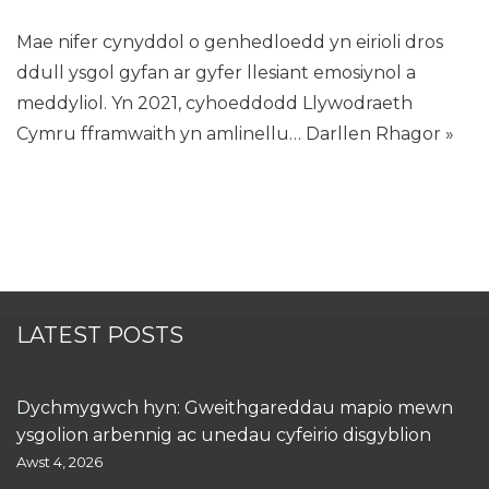
Mae nifer cynyddol o genhedloedd yn eirioli dros
ddull ysgol gyfan ar gyfer llesiant emosiynol a
meddyliol. Yn 2021, cyhoeddodd Llywodraeth
Cymru fframwaith yn amlinellu…
Darllen Rhagor »
LATEST POSTS
Dychmygwch hyn: Gweithgareddau mapio mewn
ysgolion arbennig ac unedau cyfeirio disgyblion
Awst 4, 2026