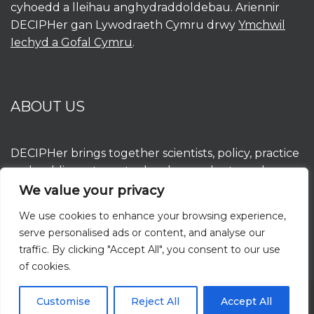
cyhoedd a lleihau anghydraddoldebau. Ariennir
DECIPHer gan Lywodraeth Cymru drwy
Ymchwil
Iechyd a Gofal Cymru
.
ABOUT US
DECIPHer brings together scientists, policy, practice
and public partners to develop, evaluate and
implement interventions to improve population
We value your privacy
health and reduce inequalities. DECIPHer is funded
We use cookies to enhance your browsing experience,
by the Welsh Government through
Health and
serve personalised ads or content, and analyse our
Care Research Wales
.
traffic. By clicking "Accept All", you consent to our use
of cookies.
Customise
Reject All
Accept All