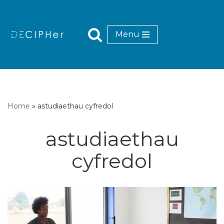
Mynd
Menu
i'r
cynnwys
Home
»
astudiaethau cyfredol
astudiaethau
cyfredol