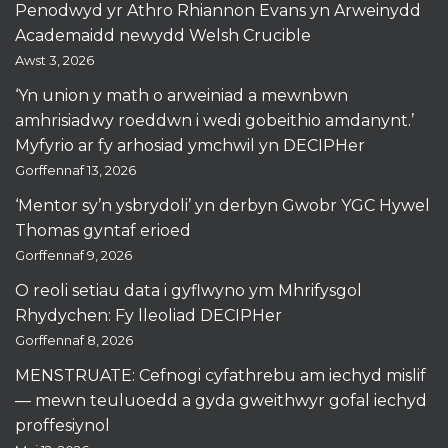
Penodwyd yr Athro Rhiannon Evans yn Arweinydd
Academaidd newydd Welsh Crucible
Awst 3, 2026
‘Yn union y math o arweiniad a mewnbwn
amhrisiadwy roeddwn i wedi gobeithio amdanynt.’
Myfyrio ar fy arhosiad ymchwil yn DECIPHer
Gorffennaf 13, 2026
‘Mentor sy’n ysbrydoli’ yn derbyn Gwobr YGC Hywel
Thomas gyntaf erioed
Gorffennaf 9, 2026
O reoli setiau data i gyflwyno ym Mhrifysgol
Rhydychen: Fy lleoliad DECIPHer
Gorffennaf 8, 2026
MENSTRUATE: Cefnogi cyfathrebu am iechyd mislif
— mewn teuluoedd a gyda gweithwyr gofal iechyd
proffesiynol