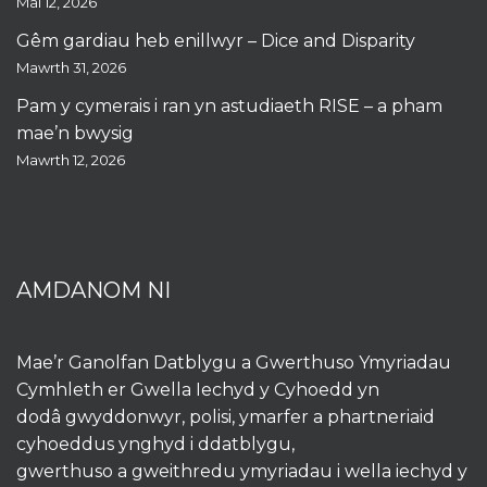
Mai 12, 2026
Gêm gardiau heb enillwyr – Dice and Disparity
Mawrth 31, 2026
Pam y cymerais i ran yn astudiaeth RISE – a pham
mae’n bwysig
Mawrth 12, 2026
AMDANOM NI
Mae’r Ganolfan Datblygu a Gwerthuso Ymyriadau
Cymhleth er Gwella Iechyd y Cyhoedd yn
dodâ gwyddonwyr, polisi, ymarfer a phartneriaid
cyhoeddus ynghyd i ddatblygu,
gwerthuso a gweithredu ymyriadau i wella iechyd y