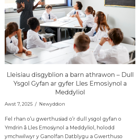
Lleisiau disgyblion a barn athrawon – Dull
Ysgol Gyfan ar gyfer Lles Emosiynol a
Meddyliol
Awst 7, 2025
Newyddion
Fel rhan o’u gwerthusiad o’r dull ysgol gyfan o
Ymdrin â Lles Emosiynol a Meddyliol, holodd
ymchwilwyr y Ganolfan Datblygu a Gwerthuso