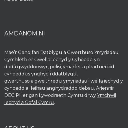
AMDANOM NI
Mae’r Ganolfan Datblygu a Gwerthuso Ymyriadau
Cymhleth er Gwella Iechyd y Cyhoedd yn
dodâ gwyddonwyr, polisi, ymarfer a phartneriaid
cyhoeddus ynghyd i ddatblygu,
gwerthuso a gweithredu ymyriadau i wella iechyd y
cyhoedd a lleihau anghydraddoldebau. Ariennir
DECIPHer gan Lywodraeth Cymru drwy
Ymchwil
Iechyd a Gofal Cymru
.