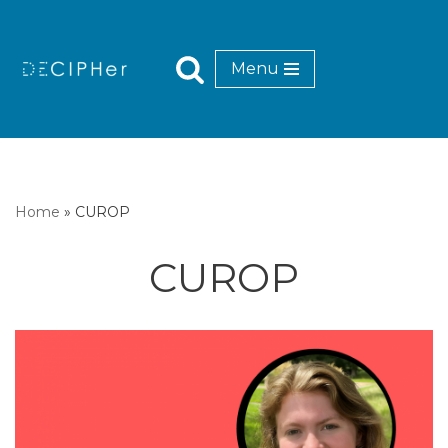
Mynd
Menu
i'r
cynnwys
Home
»
CUROP
CUROP