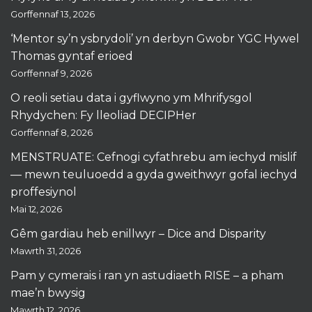
Gorffennaf 13, 2026
‘Mentor sy’n ysbrydoli’ yn derbyn Gwobr YGC Hywel
Thomas gyntaf erioed
Gorffennaf 9, 2026
O reoli setiau data i gyflwyno ym Mhrifysgol
Rhydychen: Fy lleoliad DECIPHer
Gorffennaf 8, 2026
MENSTRUATE: Cefnogi cyfathrebu am iechyd mislif
— mewn teuluoedd a gyda gweithwyr gofal iechyd
proffesiynol
Mai 12, 2026
Gêm gardiau heb enillwyr – Dice and Disparity
Mawrth 31, 2026
Pam y cymerais i ran yn astudiaeth RISE – a pham
mae’n bwysig
Mawrth 12, 2026