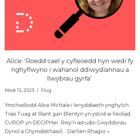
Alice: ‘Roedd cael y cyfleoedd hyn wedi fy
nghyflwyno i wahanol ddiwydiannau a
llwybrau gyrfa’
Medi 15, 2023
Flog
Ymchwiliodd Alice McHale i lenyddiaeth ynghylch
Trais Tuag at Riant gan Blentyn yn ystod ei lleoliad
CUROP yn DECIPHer. Rwy’n astudio Gwyddorau
Dynol a Chymdeithasol…
Darllen Rhagor »