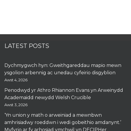
LATEST POSTS
Dychmygwch hyn: Gweithgareddau mapio mewn
ysgolion arbennig ac unedau cyfeirio disgyblion
Awst 4, 2026
Penodwyd yr Athro Rhiannon Evans yn Arweinydd
Academaidd newydd Welsh Crucible
Awst 3, 2026
‘Yn union y math o arweiniad a mewnbwn
amhrisiadwy roeddwn i wedi gobeithio amdanynt.’
Myfyrio ar fy arhosiad ymchwil yn DECIPHer