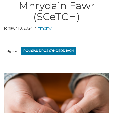
Mhrydain Fawr
(SCeTCH)
Ionawr 10, 2024
Ymchwil
Tagiau:
POLISÏAU DROS GYHOEDD IACH