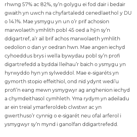
rhwng 57% ac 82%, sy’n golygu ei fod dair i bedair
gwaith yn uwch na chyfartaledd cenedlaethol y DU
o 14.1%. Mae ysmygu yn un o’r prif achosion
marwolaeth ymhlith pobl 45 oed a hŷn sy’n
ddigartref, a’r ail brif achos marwolaeth ymhlith
oedolion o dan yr oedran hwn. Mae angen iechyd
cyhoeddus brys i wella bywydau pobl sy’n profi
digartrefedd a byddai lleihau’r baich o ysmygu yn
hyrwyddo hyn yn sylweddol. Mae e-sigaréts yn
gymorth stopio effeithiol, ond nid ydynt wedi’u
profi’n eang mewn ysmygwyr ag anghenion iechyd
a chymdeithasol cymhleth. Yma rydym yn adeiladu
ar ein treial ymarferoldeb clwstwr ac yn
gwerthuso’r cynnig o e-sigarét neu ofal arferol i
ysmygwyr sy’n mynd i ganolfan ddigartrefedd.