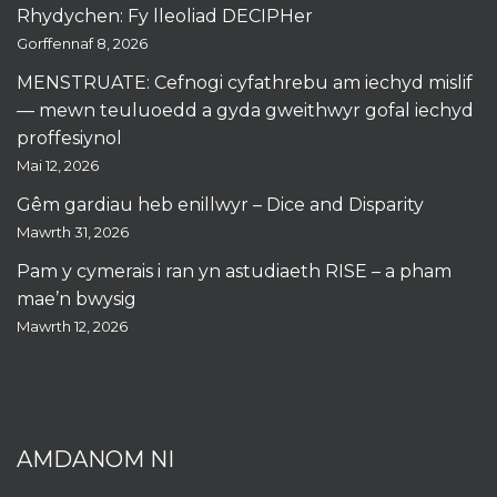
Rhydychen: Fy lleoliad DECIPHer
Gorffennaf 8, 2026
MENSTRUATE: Cefnogi cyfathrebu am iechyd mislif
— mewn teuluoedd a gyda gweithwyr gofal iechyd
proffesiynol
Mai 12, 2026
Gêm gardiau heb enillwyr – Dice and Disparity
Mawrth 31, 2026
Pam y cymerais i ran yn astudiaeth RISE – a pham
mae’n bwysig
Mawrth 12, 2026
AMDANOM NI