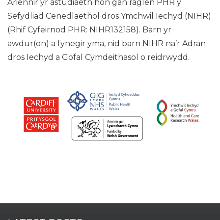
Ariennir yr astudiaeth hon gan raglen PHR y
Sefydliad Cenedlaethol dros Ymchwil Iechyd (NIHR)
(Rhif Cyfeirnod PHR: NIHR132158). Barn yr
awdur(on) a fynegir yma, nid barn NIHR na’r Adran
dros Iechyd a Gofal Cymdeithasol o reidrwydd.