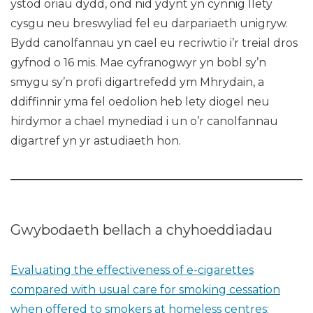
ystod oriau dydd, ond nid ydynt yn cynnig llety
cysgu neu breswyliad fel eu darpariaeth unigryw.
Bydd canolfannau yn cael eu recriwtio i’r treial dros
gyfnod o 16 mis. Mae cyfranogwyr yn bobl sy’n
smygu sy’n profi digartrefedd ym Mhrydain, a
ddiffinnir yma fel oedolion heb lety diogel neu
hirdymor a chael mynediad i un o’r canolfannau
digartref yn yr astudiaeth hon.
Gwybodaeth bellach a chyhoeddiadau
Evaluating the effectiveness of e-cigarettes
compared with usual care for smoking cessation
when offered to smokers at homeless centres: