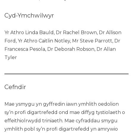
Cyd-Ymchwilwyr
Yr Athro Linda Bauld, Dr Rachel Brown, Dr Allison
Ford, Yr Athro Caitlin Notley, Mr Steve Parrott, Dr
Francesca Pesola, Dr Deborah Robson, Dr Allan
Tyler
Cefndir
Mae ysmygu yn gyffredin iawn ymhlith oedolion
sy’n profi digartrefedd ond mae diffyg tystiolaeth o
effeithiolrwydd triniaeth. Mae cyfraddau smygu
ymhlith pobl sy’n profi digartrefedd yn amrywio