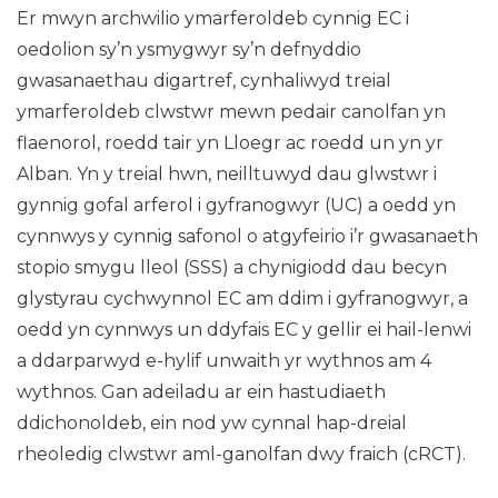
Er mwyn archwilio ymarferoldeb cynnig EC i
oedolion sy’n ysmygwyr sy’n defnyddio
gwasanaethau digartref, cynhaliwyd treial
ymarferoldeb clwstwr mewn pedair canolfan yn
flaenorol, roedd tair yn Lloegr ac roedd un yn yr
Alban. Yn y treial hwn, neilltuwyd dau glwstwr i
gynnig gofal arferol i gyfranogwyr (UC) a oedd yn
cynnwys y cynnig safonol o atgyfeirio i’r gwasanaeth
stopio smygu lleol (SSS) a chynigiodd dau becyn
glystyrau cychwynnol EC am ddim i gyfranogwyr, a
oedd yn cynnwys un ddyfais EC y gellir ei hail-lenwi
a ddarparwyd e-hylif unwaith yr wythnos am 4
wythnos. Gan adeiladu ar ein hastudiaeth
ddichonoldeb, ein nod yw cynnal hap-dreial
rheoledig clwstwr aml-ganolfan dwy fraich (cRCT).