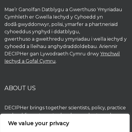
Mae’r Ganolfan Datblygu a Gwerthuso Ymyriadau
Cymhleth er Gwella Iechyd y Cyhoedd yn
dodâ gwyddonwyr, polisi, ymarfer a phartneriaid
cyhoeddus ynghyd i ddatblygu,
gwerthuso a gweithredu ymyriadau i wella iechyd y
cyhoedd a lleihau anghydraddoldebau. Ariennir
DECIPHer gan Lywodraeth Cymru drwy
Ymchwil
Iechyd a Gofal Cymru
.
ABOUT US
DECIPHer brings together scientists, policy, practice
and public partners to develop, evaluate and
implement interventions to improve population
We value your privacy
health and reduce inequalities. DECIPHer is funded