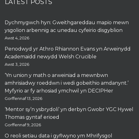
LATEST POSTS
Dychmygwch hyn: Gweithgareddau mapio mewn
ysgolion arbennig ac unedau cyfeirio disgyblion
Awst 4, 2026
Penodwyd yr Athro Rhiannon Evans yn Arweinydd
Academaidd newydd Welsh Crucible
Awst 3, 2026
‘Yn union y math o arweiniad a mewnbwn
amhrisiadwy roeddwn i wedi gobeithio amdanynt.’
Myfyrio ar fy arhosiad ymchwil yn DECIPHer
Gorffennaf 13, 2026
‘Mentor sy’n ysbrydoli’ yn derbyn Gwobr YGC Hywel
Thomas gyntaf erioed
Gorffennaf 9, 2026
O reoli setiau data i gyflwyno ym Mhrifysgol