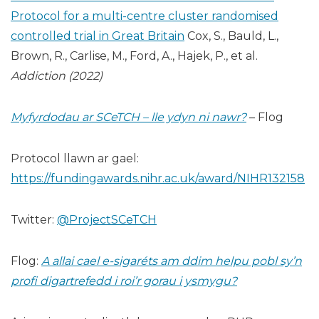
Protocol for a multi-centre cluster randomised
controlled trial in Great Britain
Cox, S., Bauld, L.,
Brown, R., Carlise, M., Ford, A., Hajek, P., et al.
Addiction (2022)
Myfyrdodau ar SCeTCH – lle ydyn ni nawr?
– Flog
Protocol llawn ar gael:
https://fundingawards.nihr.ac.uk/award/NIHR132158
Twitter:
@ProjectSCeTCH
Flog:
A allai cael e-sigaréts am ddim helpu pobl sy’n
profi digartrefedd i roi’r gorau i ysmygu?