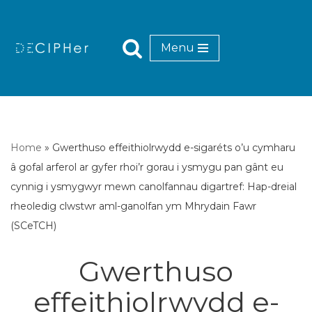
Mynd
Menu
i'r
cynnwys
Home
»
Gwerthuso effeithiolrwydd e-sigaréts o’u cymharu
â gofal arferol ar gyfer rhoi’r gorau i ysmygu pan gânt eu
cynnig i ysmygwyr mewn canolfannau digartref: Hap-dreial
rheoledig clwstwr aml-ganolfan ym Mhrydain Fawr
(SCeTCH)
Gwerthuso
effeithiolrwydd e-