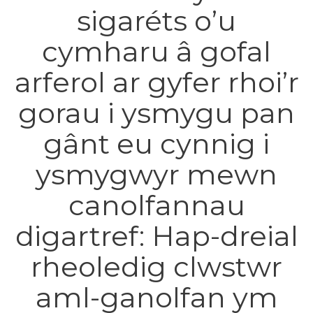
sigaréts o’u
cymharu â gofal
arferol ar gyfer rhoi’r
gorau i ysmygu pan
gânt eu cynnig i
ysmygwyr mewn
canolfannau
digartref: Hap-dreial
rheoledig clwstwr
aml-ganolfan ym