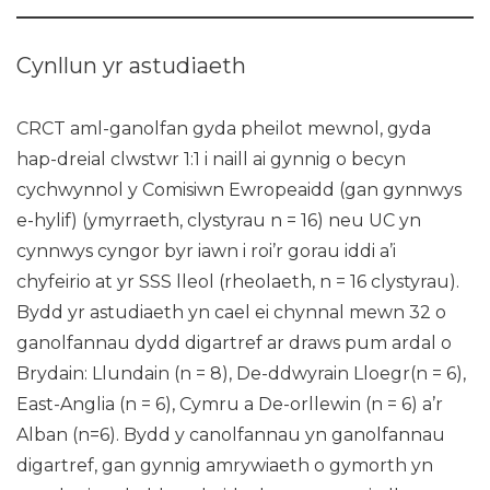
Cynllun yr astudiaeth
CRCT aml-ganolfan gyda pheilot mewnol, gyda
hap-dreial clwstwr 1:1 i naill ai gynnig o becyn
cychwynnol y Comisiwn Ewropeaidd (gan gynnwys
e-hylif) (ymyrraeth, clystyrau n = 16) neu UC yn
cynnwys cyngor byr iawn i roi’r gorau iddi a’i
chyfeirio at yr SSS lleol (rheolaeth, n = 16 clystyrau).
Bydd yr astudiaeth yn cael ei chynnal mewn 32 o
ganolfannau dydd digartref ar draws pum ardal o
Brydain: Llundain (n = 8), De-ddwyrain Lloegr(n = 6),
East-Anglia (n = 6), Cymru a De-orllewin (n = 6) a’r
Alban (n=6). Bydd y canolfannau yn ganolfannau
digartref, gan gynnig amrywiaeth o gymorth yn