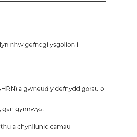
dyn nhw gefnogi ysgolion i
(SHRN) a gwneud y defnydd gorau o
n, gan gynnwys:
ethu a chynllunio camau