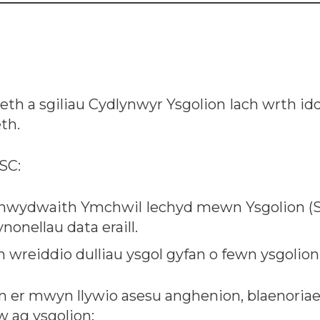
th a sgiliau Cydlynwyr Ysgolion Iach wrth id
th.
SC:
r Rhwydwaith Ymchwil Iechyd mewn Ysgolion 
onellau data eraill.
 wreiddio dulliau ysgol gyfan o fewn ysgolio
un er mwyn llywio asesu anghenion, blaenoria
w ag ysgolion;