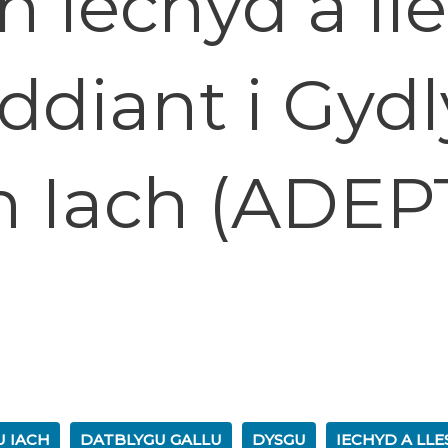
 iechyd a ll
rddiant i Gyd
n Iach (ADEP
U IACH
DATBLYGU GALLU
DYSGU
IECHYD A LLE