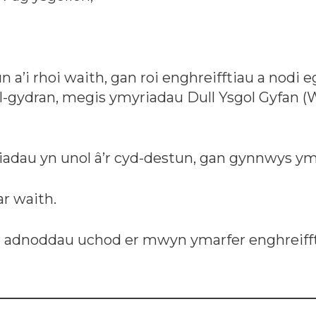
n a’i rhoi waith, gan roi enghreifftiau a nodi
-gydran, megis ymyriadau Dull Ysgol Gyfan (
dau yn unol â’r cyd-destun, gan gynnwys ymar
ar waith.
’r adnoddau uchod er mwyn ymarfer enghreifft