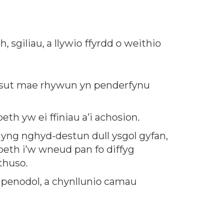
 sgiliau, a llywio ffyrdd o weithio
, a sut mae rhywun yn penderfynu
th yw ei ffiniau a’i achosion.
’ yng nghyd-destun dull ysgol gyfan,
 beth i’w wneud pan fo diffyg
thuso.
u penodol, a chynllunio camau