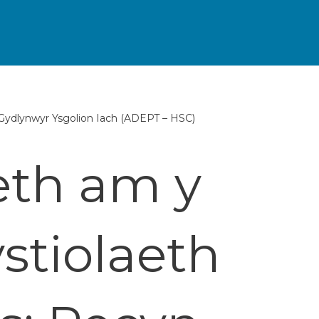
 Gydlynwyr Ysgolion Iach (ADEPT – HSC)
th am y
stiolaeth