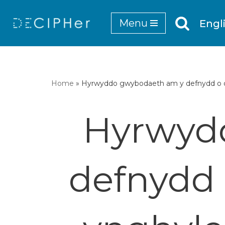
Menu
Engl
Mynd
i'r
cynnwys
Home
»
Hyrwyddo gwybodaeth am y defnydd o ddat
Hyrwyd
defnydd 