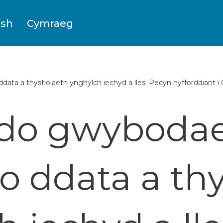
ish
Cymraeg
a a thystiolaeth ynghylch iechyd a lles: Pecyn hyfforddiant i
do gwybodae
o ddata a thy