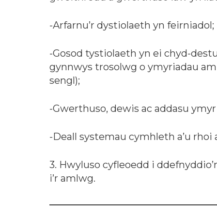
-Arfarnu’r dystiolaeth yn feirniadol;
-Gosod tystiolaeth yn ei chyd-destu
gynnwys trosolwg o ymyriadau aml
sengl);
-Gwerthuso, dewis ac addasu ymyria
-Deall systemau cymhleth a’u rhoi 
3. Hwyluso cyfleoedd i ddefnyddio
i’r amlwg.