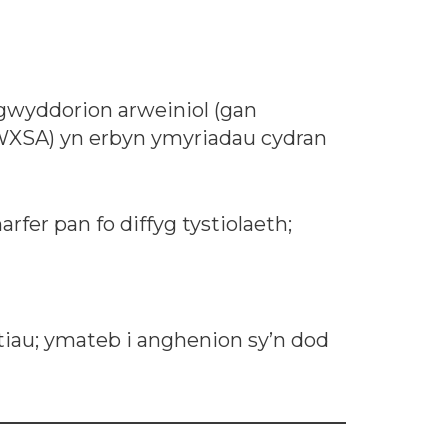
 egwyddorion arweiniol (gan
WXSA) yn erbyn ymyriadau cydran
fer pan fo diffyg tystiolaeth;
iau; ymateb i anghenion sy’n dod