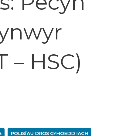
es: Pecyn
lynwyr
T – HSC)
S
POLISÏAU DROS GYHOEDD IACH