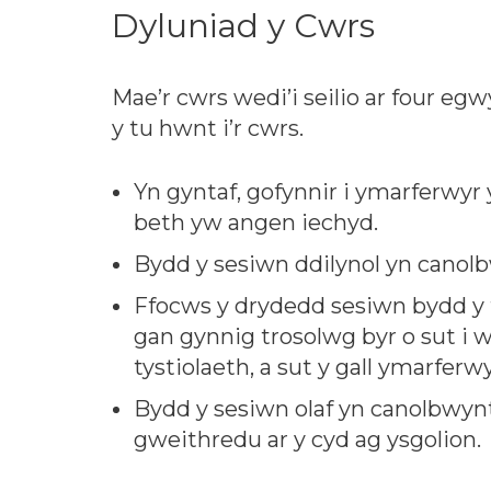
Dyluniad y Cwrs
Mae’r cwrs wedi’i seilio ar four eg
y tu hwnt i’r cwrs.
Yn gyntaf, gofynnir i ymarferwyr
beth yw angen iechyd.
Bydd y sesiwn ddilynol yn canolbw
Ffocws y drydedd sesiwn bydd y ff
gan gynnig trosolwg byr o sut i w
tystiolaeth, a sut y gall ymarfe
Bydd y sesiwn olaf yn canolbwynt
gweithredu ar y cyd ag ysgolion.