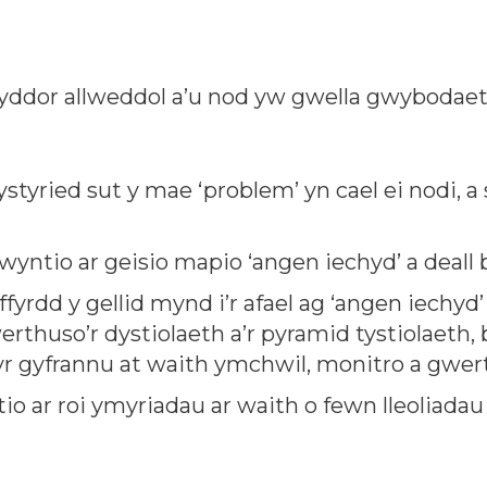
wyddor allweddol a’u nod yw gwella gwybodaeth,
 ystyried sut y mae ‘problem’ yn cael ei nodi
yntio ar geisio mapio ‘angen iechyd’ a deall be
yrdd y gellid mynd i’r afael ag ‘angen iechyd
erthuso’r dystiolaeth a’r pyramid tystiolaeth,
rwyr gyfrannu at waith ymchwil, monitro a gwer
io ar roi ymyriadau ar waith o fewn lleoliada