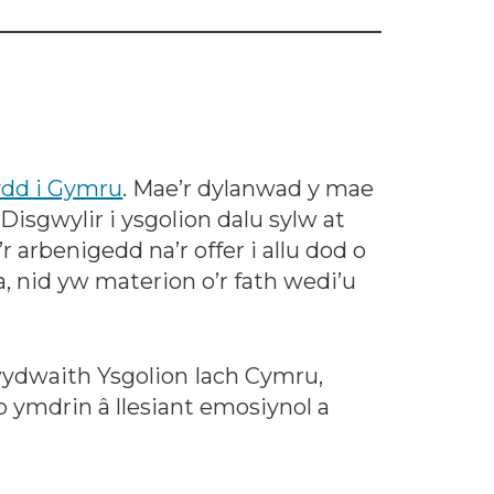
dd i Gymru
. Mae’r dylanwad y mae
isgwylir i ysgolion dalu sylw at
arbenigedd na’r offer i allu dod o
, nid yw materion o’r fath wedi’u
hwydwaith Ysgolion Iach Cymru,
o ymdrin â llesiant emosiynol a