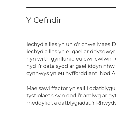
Y Cefndir
Iechyd a lles yn un o’r chwe Maes 
iechyd a lles yn ei gael ar ddysgwy
hyn wrth gynllunio eu cwricwlwm eu
hyd i’r data sydd ar gael iddyn nh
cynnwys yn eu hyfforddiant. Nod A
Mae sawl ffactor yn sail i ddatbly
tystiolaeth sy’n dod i’r amlwg ar g
meddyliol, a datblygiadau’r Rhwy