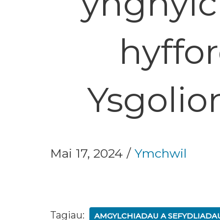
ynghylch
hyffo
Ysgolio
Mai 17, 2024
Ymchwil
Tagiau:
AMGYLCHIADAU A SEFYDLIADA