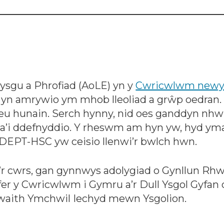
Dysgu a Phrofiad (AoLE) yn y
Cwricwlwm newy
r yn amrywio ym mhob lleoliad a grŵp oedran. D
 hunain. Serch hynny, nid oes ganddyn nhw’r 
w a’i ddefnyddio. Y rheswm am hyn yw, hyd yma
DEPT-HSC yw ceisio llenwi’r bwlch hwn.
gu’r cwrs, gan gynnwys adolygiad o Gynllun R
yfer y Cwricwlwm i Gymru a’r Dull Ysgol Gyfan 
dwaith Ymchwil Iechyd mewn Ysgolion.