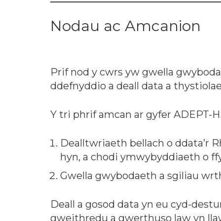
Nodau ac Amcanion
Prif nod y cwrs yw gwella gwybodae
ddefnyddio a deall data a thystiolae
Y tri phrif amcan ar gyfer ADEPT-H
Dealltwriaeth bellach o ddata’
hyn, a chodi ymwybyddiaeth o ffyn
Gwella gwybodaeth a sgiliau wrth
Deall a gosod data yn eu cyd-dest
gweithredu a gwerthuso law yn lla