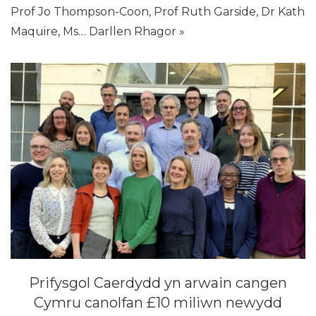
Prof Jo Thompson-Coon, Prof Ruth Garside, Dr Kath
Maquire, Ms…
Darllen Rhagor »
Prifysgol Caerdydd yn arwain cangen
Cymru canolfan £10 miliwn newydd