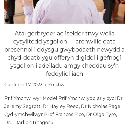
Atal gorbryder ac iselder trwy wella
cysylltedd ysgolion — archwilio data
presennol i ddysgu gwybodaeth newydd a
chyd-ddatblygu offeryn digidol i gefnogi
ysgolion i adeiladu amgylcheddau sy’n
feddyliol iach
Gorffennaf 7, 2023
Ymchwil
Prif Ymchwilwyr Model Prif Ymchwilydd ar y cyd: Dr
Jeremy Segrott, Dr Hayley Reed, Dr Nicholas Page.
Cyd-ymchwilwyr Prof Frances Rice, Dr Olga Eyre,
Dr…
Darllen Rhagor »