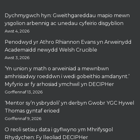
Dychmygwch hyn: Gweithgareddau mapio mewn
ysgolion arbennig ac unedau cyfeirio disgyblion
Awst 4, 2026
Penodwyd yr Athro Rhiannon Evans yn Arweinydd
Academaidd newydd Welsh Crucible
Awst 3, 2026
‘Yn union y math o arweiniad a mewnbwn
amhrisiadwy roeddwn i wedi gobeithio amdanynt.’
Myfyrio ar fy arhosiad ymchwil yn DECIPHer
Gorffennaf 13, 2026
‘Mentor sy’n ysbrydoli’ yn derbyn Gwobr YGC Hywel
Thomas gyntaf erioed
Gorffennaf 9, 2026
O reoli setiau data i gyflwyno ym Mhrifysgol
Rhydychen: Fy lleoliad DECIPHer