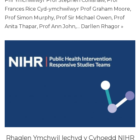
Prif Ymchwilwyr Prof Stephen Collishaw, Prof
Frances Rice Cyd-ymchwilwyr Prof Graham Moore,
Prof Simon Murphy, Prof Sir Michael Owen, Prof
Anita Thapar, Prof Ann John,…
Darllen Rhagor »
Rhaglen Ymchwil Iechyd y Cyhoedd NIHR