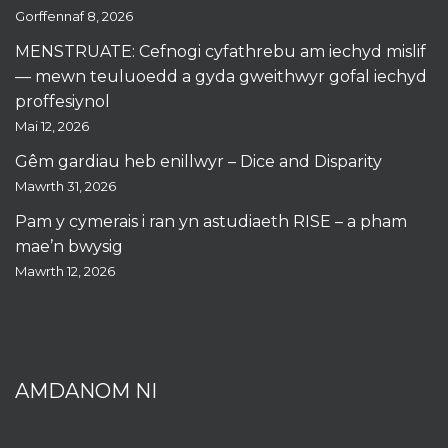
Gorffennaf 8, 2026
MENSTRUATE: Cefnogi cyfathrebu am iechyd mislif
— mewn teuluoedd a gyda gweithwyr gofal iechyd
proffesiynol
Mai 12, 2026
Gêm gardiau heb enillwyr – Dice and Disparity
Mawrth 31, 2026
Pam y cymerais i ran yn astudiaeth RISE – a pham
mae’n bwysig
Mawrth 12, 2026
AMDANOM NI