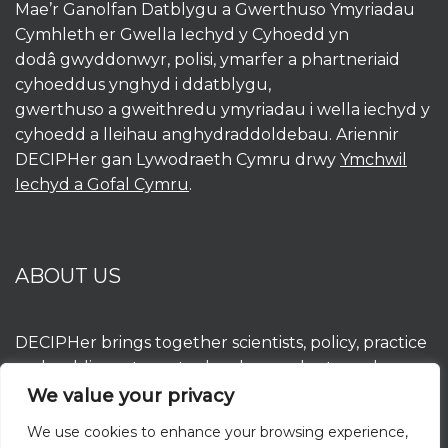
Mae’r Ganolfan Datblygu a Gwerthuso Ymyriadau
Cymhleth er Gwella Iechyd y Cyhoedd yn
dodâ gwyddonwyr, polisi, ymarfer a phartneriaid
cyhoeddus ynghyd i ddatblygu,
gwerthuso a gweithredu ymyriadau i wella iechyd y
cyhoedd a lleihau anghydraddoldebau. Ariennir
DECIPHer gan Lywodraeth Cymru drwy
Ymchwil
Iechyd a Gofal Cymru
.
ABOUT US
DECIPHer brings together scientists, policy, practice
and public partners to develop, evaluate and
implement interventions to improve population
We value your privacy
health and reduce inequalities. DECIPHer is funded
We use cookies to enhance your browsing experience,
by the Welsh Government through
Health and