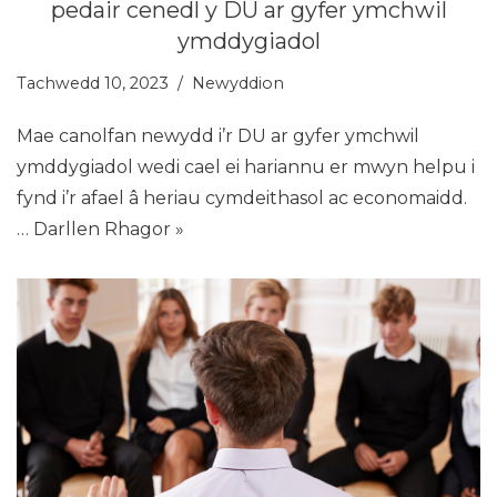
pedair cenedl y DU ar gyfer ymchwil
ymddygiadol
Tachwedd 10, 2023
Newyddion
Mae canolfan newydd i’r DU ar gyfer ymchwil
ymddygiadol wedi cael ei hariannu er mwyn helpu i
fynd i’r afael â heriau cymdeithasol ac economaidd.
…
Darllen Rhagor »