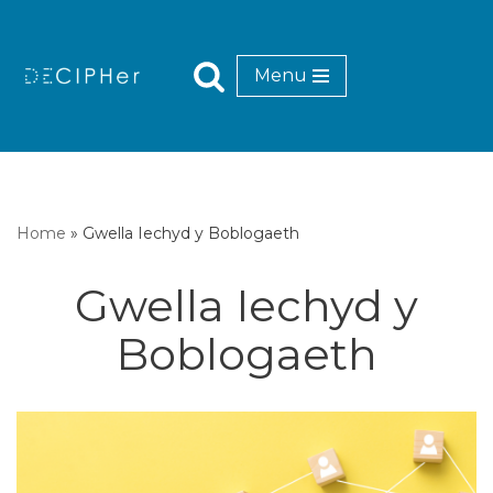
Mynd
Menu
i'r
cynnwys
Home
»
Gwella Iechyd y Boblogaeth
Gwella Iechyd y
Boblogaeth