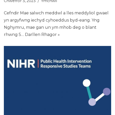
Chwefror 3, 2023
Ymchwil
Cefndir Mae salwch meddwl a lles meddyliol gwael
yn argyfwng iechyd cyhoeddus byd-eang. Yng
Nghymru, mae gan un ym mhob deg o blant
rhwng 5…
Darllen Rhagor »