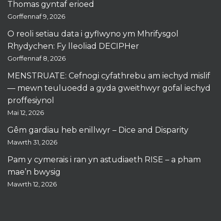
Thomas gyntaf erioed
Gorffennaf 9, 2026
O reoli setiau data i gyflwyno ym Mhrifysgol
Rhydychen: Fy lleoliad DECIPHer
Gorffennaf 8, 2026
MENSTRUATE: Cefnogi cyfathrebu am iechyd mislif
— mewn teuluoedd a gyda gweithwyr gofal iechyd
proffesiynol
Mai 12, 2026
Gêm gardiau heb enillwyr – Dice and Disparity
Mawrth 31, 2026
Pam y cymerais i ran yn astudiaeth RISE – a pham
mae’n bwysig
Mawrth 12, 2026