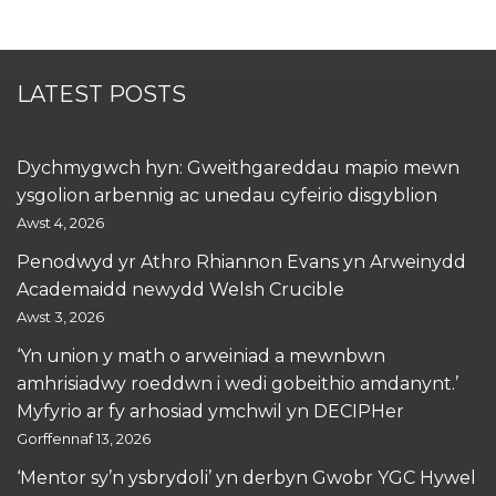
LATEST POSTS
Dychmygwch hyn: Gweithgareddau mapio mewn
ysgolion arbennig ac unedau cyfeirio disgyblion
Awst 4, 2026
Penodwyd yr Athro Rhiannon Evans yn Arweinydd
Academaidd newydd Welsh Crucible
Awst 3, 2026
‘Yn union y math o arweiniad a mewnbwn
amhrisiadwy roeddwn i wedi gobeithio amdanynt.’
Myfyrio ar fy arhosiad ymchwil yn DECIPHer
Gorffennaf 13, 2026
‘Mentor sy’n ysbrydoli’ yn derbyn Gwobr YGC Hywel