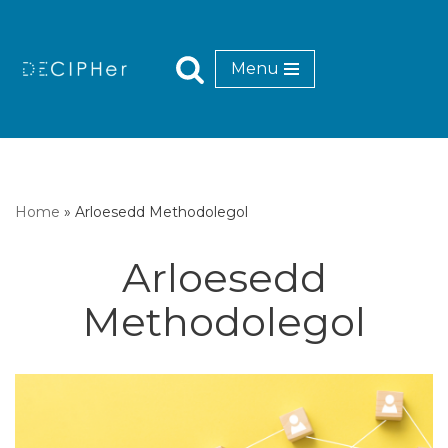
Mynd
Menu
i'r
cynnwys
Home
»
Arloesedd Methodolegol
Arloesedd
Methodolegol