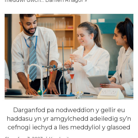
meddwl uwch…
Darllen Rhagor »
Darganfod pa nodweddion y gellir eu
haddasu yn yr amgylchedd adeiledig sy’n
cefnogi iechyd a lles meddyliol y glasoed