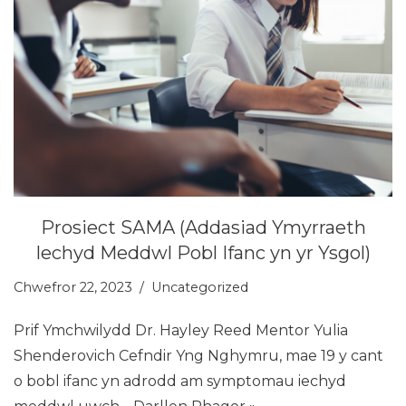
Prosiect SAMA (Addasiad Ymyrraeth
Iechyd Meddwl Pobl Ifanc yn yr Ysgol)
Chwefror 22, 2023
Uncategorized
Prif Ymchwilydd Dr. Hayley Reed Mentor Yulia
Shenderovich Cefndir Yng Nghymru, mae 19 y cant
o bobl ifanc yn adrodd am symptomau iechyd