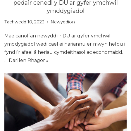
pedair cenedl y DU ar gyfer ymchwil
ymddygiadol
Tachwedd 10, 2023
Newyddion
Mae canolfan newydd i’r DU ar gyfer ymchwil
ymddygiadol wedi cael ei hariannu er mwyn helpu i
fynd i’r afael â heriau cymdeithasol ac economaidd.
…
Darllen Rhagor »