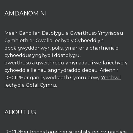
AMDANOM NI
Mae’r Ganolfan Datblygu a Gwerthuso Ymyriadau
Cymhleth er Gwella Iechyd y Cyhoedd yn
dodâ gwyddonwyr, polisi, ymarfer a phartneriaid
cyhoeddus ynghyd i ddatblygu,
gwerthuso a gweithredu ymyriadau i wella iechyd y
cyhoedd a lleihau anghydraddoldebau. Ariennir
DECIPHer gan Lywodraeth Cymru drwy
Ymchwil
Iechyd a Gofal Cymru
.
ABOUT US
DECIPHer brings together scientists, policy, practice