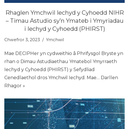
Rhaglen Ymchwil Iechyd y Cyhoedd NIHR
– Timau Astudio sy’n Ymateb i Ymyriadau
i Iechyd y Cyhoedd (PHIRST)
Chwefror 3, 2023
Ymchwil
Mae DECIPHer yn cydweithio â Phrifysgol Bryste yn
rhan o Dimau Astudiaethau Ymatebol Ymyrraeth
Iechyd y Cyhoedd (PHIRST) y Sefydliad
Cenedlaethol dros Ymchwil Iechyd. Mae…
Darllen
Rhagor »